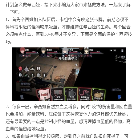
计划怎么救辛西娅，接下来小编为大家带来拯救方法，一起来了解
一下吧。
1、首先辛西娅加入队伍后，卡组中会有咬这张卡牌，前期必须不
停地找附近的怪物咬来吸血，才能维持住辛西娅的生命。每个回合
必须咬点什么，直到30-40层才不变异，下面是全面的保护辛西娅技
巧。
2、每多一层，辛西娅自然损血会增多，同时“咬”的伤害量和回血量
也会增加。能量饮料、压缩饼干这种恢复体力的道具都优先给她，
还有最重要的一点是控制小怪的血量，想清理掉血量低的怪物，高
血量的怪留给她吸血。
3、如果血量控制得比较极限，走到怪之前就自动扣血死掉了，可