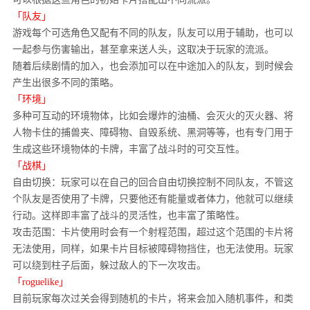
「队友」
游戏每个可选角色又配有不同的队友，队友可以用于辅助，也可以
一起参与伤害输出，甚至拿来送人头，这取决于玩家的流派。
随着后续剧情的加入，也会添加可以在中途加入的队友，到时候会
产生出很多不同的策略。
「环境」
多种可互动的环境物体，比如会爆炸的油桶、会灭火的灭火器、将
人物卡住的捕兽夹、障碍物、自毁系统、黑洞等等，也有专门用于
生成这些环境物体的卡牌，丰富了战斗时的可交互性。
「战棋」
自由切换：玩家可以在自己的回合自由切换控制不同队友，不管这
个队友是否使用了卡牌，只要他还有能量或者体力，他就可以继续
行动。这样即丰富了战斗的灵活性，也丰富了策略性。
攻击范围：卡片使用时会有一个射程范围，超过这个范围的卡片将
无法使用，同样，如果卡片目标被障碍物挡住，也无法使用。玩家
可以绕到柱子后面，躲过敌人的下一次攻击。
「roguelike」
目前玩家每次过关会得到随机的卡片，将来会加入随机事件，和类