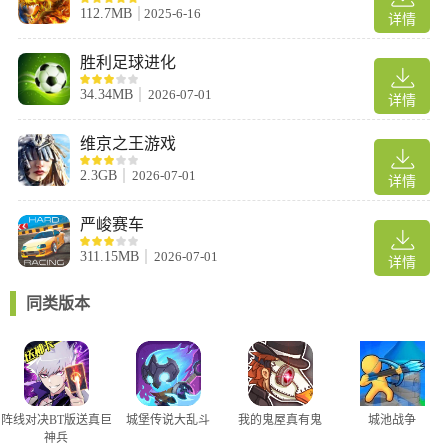
112.7MB
2025-6-16
详情
胜利足球进化
34.34MB
2026-07-01
详情
维京之王游戏
2.3GB
2026-07-01
详情
严峻赛车
311.15MB
2026-07-01
详情
同类版本
阵线对决BT版送真巨
城堡传说大乱斗
我的鬼屋真有鬼
城池战争
神兵