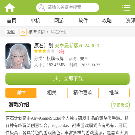
首页
单机
网游
软件
攻略
资
返回
棋牌卡牌 >
原石计划
原石计划
安卓最新版v0.24.30.0
3分
分类：
棋牌卡牌
系统：
安卓
大小：
182.43MB
时间：
2025-09-25
立即下载
详情
相关
猜你喜欢
推荐
游戏介绍
举报反馈
原石计划
是由AliveGameStudio个人独立研发出品的策略类手游。将
各种有趣玩法创意结合，roguelike、战棋游戏模式应有尽有，可玩
性极高，各具特色的游戏角色，丰富多样的游戏流派，是喜欢头脑