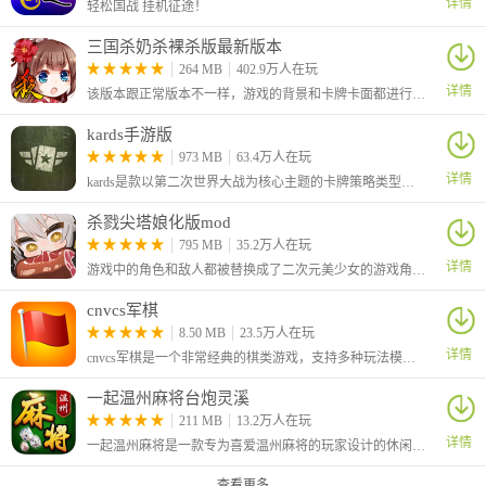
详情
轻松国战 挂机征途！
三国杀奶杀裸杀版最新版本
264 MB
402.9万人在玩
详情
该版本跟正常版本不一样，游戏的背景和卡牌卡面都进行了改变，变得更加妩媚、更加好看。游戏中你会感受到完全不一样的别样体验，感兴趣的小伙伴们，快来下载试试吧！
kards手游版
973 MB
63.4万人在玩
详情
kards是款以第二次世界大战为核心主题的卡牌策略类型打牌手机游戏，是款另类的战争策略游戏。玩家将用手中的卡牌和战术来决定二战的走向，阵营自由选择，卡牌上的内容都是根据真实的二战历史而生成的。
杀戮尖塔娘化版mod
795 MB
35.2万人在玩
详情
游戏中的角色和敌人都被替换成了二次元美少女的游戏角色，各种不同等级的遗物都可以在游戏中获取，还有各种特殊加成，可以让你的实力更上一层楼，喜欢卡牌对战的小伙伴们，千万不要错过哦！
cnvcs军棋
8.50 MB
23.5万人在玩
详情
cnvcs军棋是一个非常经典的棋类游戏，支持多种玩法模式确保了玩家有更多选择，并且人机对战的四种玩法让游戏更加丰富多样。可以自由选择难度也能够满足不同玩家的需求
一起温州麻将台炮灵溪
211 MB
13.2万人在玩
详情
一起温州麻将是一款专为喜爱温州麻将的玩家设计的休闲娱乐麻将游戏，提供地道的游戏体验。玩家可与好友组队或在线对战，运用温州麻将独特的规则和技巧，争取胜利，享受麻将乐趣。
查看更多