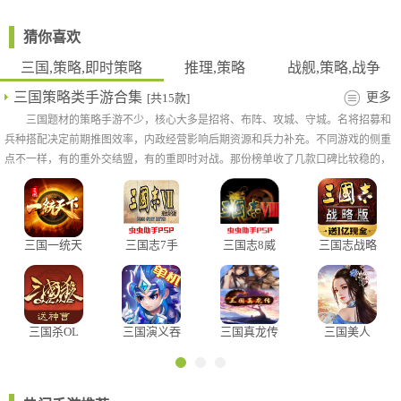
猜你喜欢
三国,策略,即时策略
推理,策略
战舰,策略,战争
三国策略类手游合集
更多
[共15款]
三国题材的策略手游不少，核心大多是招将、布阵、攻城、守城。名将招募和
兵种搭配决定前期推图效率，内政经营影响后期资源和兵力补充。不同游戏的侧重
点不一样，有的重外交结盟，有的重即时对战。那份榜单收了几款口碑比较稳的，
按自己偏好挑着玩就行，3H3给你推荐几款口碑不错的三国策略手游，喜欢的不要
错过。
三国一统天
三国志7手
三国志8威
三国志战略
下
机版
力加强版
版官服下载
三国杀OL
三国演义吞
三国真龙传
三国美人
噬无界九游
版