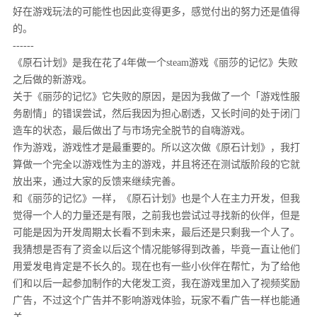
好在游戏玩法的可能性也因此变得更多，感觉付出的努力还是值得
的。
------
《原石计划》是我在花了4年做一个steam游戏《丽莎的记忆》失败
之后做的新游戏。
关于《丽莎的记忆》它失败的原因，是因为我做了一个「游戏性服
务剧情」的错误尝试，然后我因为担心剧透，又长时间的处于闭门
造车的状态，最后做出了与市场完全脱节的自嗨游戏。
作为游戏，游戏性才是最重要的。所以这次做《原石计划》，我打
算做一个完全以游戏性为主的游戏，并且将还在测试版阶段的它就
放出来，通过大家的反馈来继续完善。
和《丽莎的记忆》一样，《原石计划》也是个人在主力开发，但我
觉得一个人的力量还是有限，之前我也尝试过寻找新的伙伴，但是
可能是因为开发周期太长看不到未来，最后还是只剩我一个人了。
我猜想是否有了资金以后这个情况能够得到改善，毕竟一直让他们
用爱发电肯定是不长久的。现在也有一些小伙伴在帮忙，为了给他
们和以后一起参加制作的大佬发工资，我在游戏里加入了视频奖励
广告，不过这个广告并不影响游戏体验，玩家不看广告一样也能通