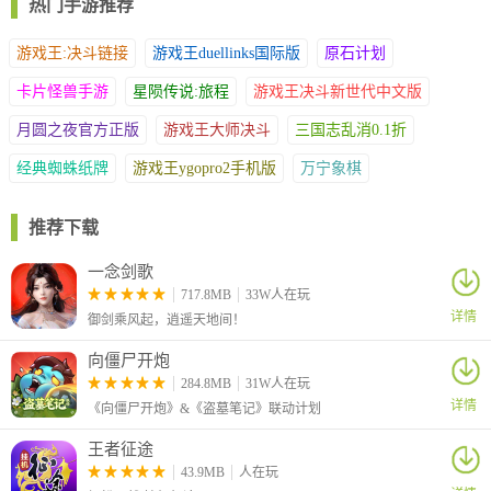
热门手游推荐
游戏王:决斗链接
游戏王duellinks国际版
原石计划
卡片怪兽手游
星陨传说:旅程
游戏王决斗新世代中文版
月圆之夜官方正版
游戏王大师决斗
三国志乱消0.1折
经典蜘蛛纸牌
游戏王ygopro2手机版
万宁象棋
推荐下载
一念剑歌
717.8MB
33W人在玩
详情
御剑乘风起，逍遥天地间！
向僵尸开炮
284.8MB
31W人在玩
详情
《向僵尸开炮》&《盗墓笔记》联动计划
王者征途
43.9MB
人在玩