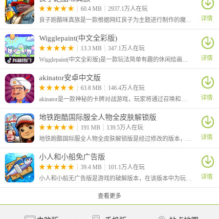
60.4 MB
2937.1万人在玩
详情
良子跑酷味真族是一款根据网红良子为主题进行制作的魔改地铁跑酷游戏，游戏原本的主角杰克变成了我们的大胃袋良子，跑酷路上的金币也变成了良子最爱吃的焖子！
Wigglepaint(中文全彩版)
13.3 MB
347.1万人在玩
详情
Wigglepaint(中文全彩版)是一款玩法简单有趣的休闲绘画涂鸦游戏，本次为大家带来的是中文全彩版本，该版本由B站UP主“角赤pulupo”制作，支持中文还有十六种色彩画笔，让你可以自由绘画涂鸦！
akinator安卓中文版
63.8 MB
146.4万人在玩
详情
akinator是一款神秘的卡牌对战游戏，玩家将通过召唤和组合各种神秘的卡牌来战斗，感兴趣的小伙伴快来试试吧！
地铁跑酷国际服全人物全皮肤解锁版
191 MB
139.5万人在玩
详情
地铁跑酷国际服全人物全皮肤解锁版是经过修改的版本，大家在游戏中可以自由的选择角色，还解锁全部的皮肤，让你可以对角色进行自由的装扮，从而有着更加个性化的效果。
小人和小船免广告版
39.4 MB
101.1万人在玩
详情
小人和小船无广告版是游戏的破解版本，在该版本中为玩家去除了广告，玩家可以不看广告直接获得奖励。这是一款休闲模拟游戏，在游戏中玩家将化身为航海家，你需要做的就是不断的召唤钓鱼。
查看更多