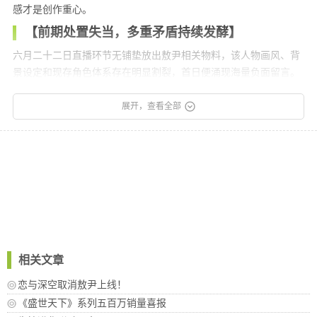
感才是创作重心。
【前期处置失当，多重矛盾持续发酵】
六月二十二日直播环节无铺垫放出敖尹相关物料，该人物画风、背
景设定和现存角色体系存在明显割裂，首日便涌现海量负面留言。
原有五位人物主线内容长期更新迟缓，大量人力美术资源倾斜全新
角色，物资分配失衡加剧抵触情绪。配套宣传短片剧情、文字表述
展开，查看全部
触碰女性安全相关争议，剧情文本数字编号关联历史伤痛内容，多
家媒体刊发评论指出内容创作审核存在漏洞。首轮致歉回避核心诉
求，仅发放小额道具，线上抵制规模持续扩张。
相关文章
恋与深空取消敖尹上线！
《盛世天下》系列五百万销量喜报