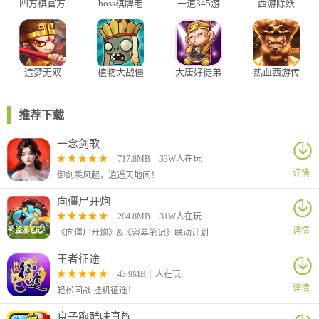
四方棋官方
boss棋牌老
一道345游
西游除妖
正版
版本
戏安卓版
造梦无双
植物大战僵
大唐好徒弟
热血西游传
尸西游版无
奇
限金币无限
钻石
推荐下载
一念剑歌
717.8MB
33W人在玩
详情
御剑乘风起，逍遥天地间！
向僵尸开炮
284.8MB
31W人在玩
详情
《向僵尸开炮》&《盗墓笔记》联动计划
王者征途
43.9MB
人在玩
详情
轻松国战 挂机征途！
良子跑酷味真族