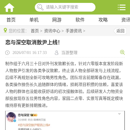
首页
单机
网游
软件
攻略
资
您的位置：
首页 >
资讯中心 >
手游资讯 >
返回
恋与深空取消敖尹上线！
2026/07/01 16:17:33
当游整理
制作组于六月三十日对外刊发致歉长信，针对六零版本宣发阶段新
人物敖尹引发的各类争议致歉，终止该人物全部研发与上线流程，
后续不再规划全新可攻略男性角色。团队坦言前期筹备存在疏漏，
各类操作挫伤长久追随群体的情绪，损耗项目积攒的信赖，喜爱该
人物的群体也没能收获舒适的初次接触体验。后续研发人力物资全
部投放现存五位男性角色内容，家园二点零、实景写真等既定模块
维持原有更新排期推进。