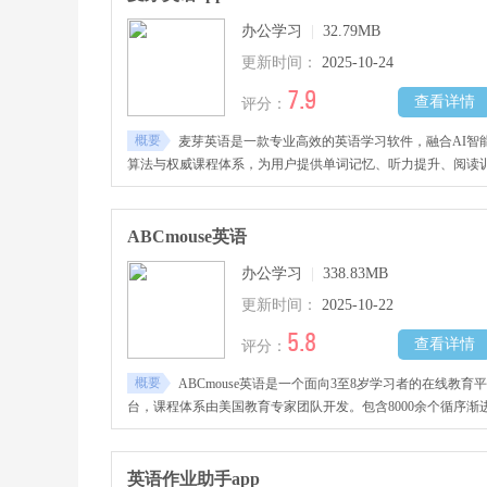
办公学习
|
32.79MB
更新时间：
2025-10-24
7.9
查看详情
评分：
概要
麦芽英语是一款专业高效的英语学习软件，融合AI智
算法与权威课程体系，为用户提供单词记忆、听力提升、阅读
练等一站式学习服务。软件依艾宾浩斯记忆曲线打造个性化计
划，配真人发音、语境练习和AI语音纠音，让英语学习更科学
效。支持碎片化学习、听写训练与场景实战，备考、提升口语
ABCmouse英语
能应对。
办公学习
|
338.83MB
更新时间：
2025-10-22
5.8
查看详情
评分：
概要
ABCmouse英语是一个面向3至8岁学习者的在线教育平
台，课程体系由美国教育专家团队开发。包含8000余个循序渐
的学习活动，涵盖阅读、数学、科学等多元学科领域，通过系
化课程设计构建知识网络。采用游戏化学习机制，将知识融入
动故事、益智游戏等趣味形式。
英语作业助手app