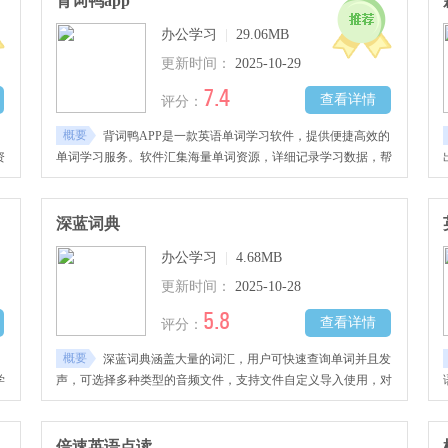
背词鸭app
则，游戏对战无需等待。
办公学习
|
29.06MB
更新时间：
2025-10-29
7.4
查看详情
评分：
概要
背词鸭APP是一款英语单词学习软件，提供便捷高效的
资
单词学习服务。软件汇集海量单词资源，详细记录学习数据，帮
讯
助你了解掌握和未学单词，高效开启学习模式。有强大智能搜索
功能，可以按英文单词或中文释义搜索，快速找到目标单词，了
解释义、例句，全方位掌握。
深蓝词典
办公学习
|
4.68MB
更新时间：
2025-10-28
5.8
查看详情
评分：
概要
深蓝词典涵盖大量的词汇，用户可快速查询单词并且发
学
声，可选择多种类型的音频文件，支持文件自定义导入使用，对
于需要词典的用户非常方便，快来下载吧。
倍速英语点读