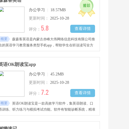
森森客英语
弱环节，推送针对性强化练习，有效的提升了英语听力理解能
办公学习
|
18.57MB
力。
更新时间：
2025-10-28
5.8
查看详情
评分：
概要
森森客英语是内蒙古赤峰大伟网络信息科技有限公司推
出的英语学习教育服务类型手机app，帮助学生在听说读写全方
位提升英语水平，轻松提高英语成绩。根据专业科学的记忆系统
来进行单词的背诵记忆设计。
英语OK朗读宝app
办公学习
|
45.2MB
更新时间：
2025-10-28
7.2
查看详情
评分：
概要
英语OK朗读宝是一款高效学习软件，集英语朗读、口
语训练、听力练习与模拟考试功能。软件有智能诊断系统，精准
分析薄弱点，为用户定制个性化学习计划。备考英语等级考试或
提升口语能力，都能找到合适训练模式。下载英语OK朗读宝，
让英语学习更轻松高效!
树懒速记