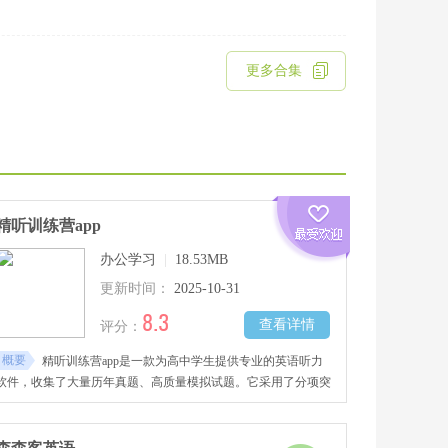
更多合集
精听训练营app
办公学习
|
18.53MB
更新时间：
2025-10-31
8.3
查看详情
评分：
概要
精听训练营app是一款为高中学生提供专业的英语听力
软件，收集了大量历年真题、高质量模拟试题。它采用了分项突
破、个性化定制相结合的训练模式，配备了非常标准的播音员原
声朗读，真实还原了考场的环境，帮助使用者提前适应考试节
奏。自动生成错题详细解析、学习进展报告，准确的识别知识薄