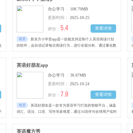
办公学习
|
108.79MB
更新时间：
2025-10-25
5.4
查看详情
评分：
概要
新东方小学堂app是一款能支持定制个人英语阅读计划
益
的软件，会自动记录每次阅读行为，进行全面分析。通过量化数
据评估使用者的能力发展轨迹，它能够帮助使用者提升英文阅读
结
水平。持续追踪长期学习进程，运用智能技术识别个体优势、薄
早
弱环节，动态调整训练重点，专项强化指导，帮助使用者逐步突
英语好朋友app
破学习瓶颈，实现阅读速度、文本理解能力的同步提升。
办公学习
|
38.87MB
更新时间：
2025-10-24
7.9
查看详情
评分：
概要
学
英语好朋友是一款专为英语学习打造的智能平台，涵盖
学
词汇、语法、口语、写作等多维度，通过AI语伴与全球用户实时
提
互动，打造真实语境提升表达能力。软件用智能匹配算法精准推
碎
送个性化学习内容，学习更高效。提供学习进度追踪、错题集整
理等实用功能，帮助用户查漏补缺，提升英语水平。
英语魔方秀