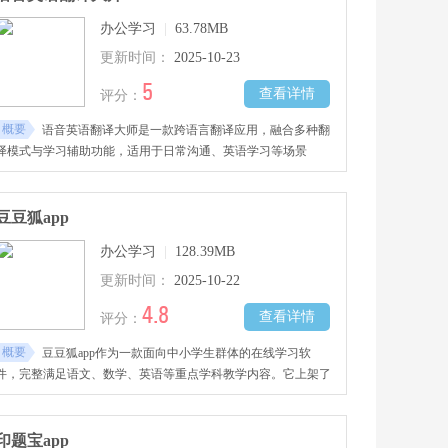
能力提升，为英语专业自学考试备考者构建完整的学习体系。
办公学习
|
63.78MB
更新时间：
2025-10-23
5
查看详情
评分：
概要
语音英语翻译大师是一款跨语言翻译应用，融合多种翻
译模式与学习辅助功能，适用于日常沟通、英语学习等场景
豆豆狐app
办公学习
|
128.39MB
更新时间：
2025-10-22
4.8
查看详情
评分：
概要
豆豆狐app作为一款面向中小学生群体的在线学习软
件，完整满足语文、数学、英语等重点学科教学内容。它上架了
与现行教材同步的丰富学习资源，配备了针对各科难点的专项训
练功能，这些资源有效辅助学生深入理解，牢固掌握必备知识。
特别关注每位学习者的个体差异，将互动式视频课程、自适应智
印题宝app