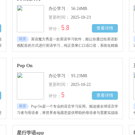
办公学习
|
56.24MB
更新时间：
2025-10-23
5.8
查看详情
评分：
概要
能
英语魔方秀是一款英语学习软件，能让你通过给英语影
训
视配音的方式进行英语学习，纯正歪果仁口语口音，系统化精炼
提升你的英语能力，快下载使用吧。
高
皆
Pop On
办公学习
|
93.23MB
更新时间：
2025-10-22
5
查看详情
评分：
概要
Pop On是一个专业的语言学习应用。能连接全球语言学
进
习者与母语者，将世界各地愿意提供帮助的母语者与需要实战练
统
习的学习者精准匹配。学习者可以随时发起一次短至几分钟的语
互
音或视频通话，与目标语种的母语者进行一对一交流。打破了传
统预约课程的繁琐，充分利用碎片化时间，为提升口语流利度提
星行学语app