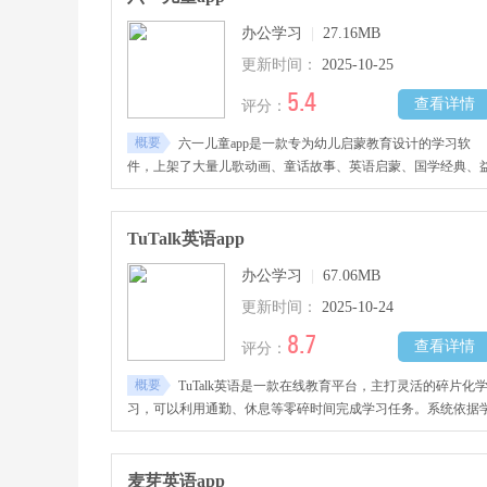
办公学习
|
27.16MB
更新时间：
2025-10-25
5.4
查看详情
评分：
概要
六一儿童app是一款专为幼儿启蒙教育设计的学习软
件，上架了大量儿歌动画、童话故事、英语启蒙、国学经典、
智动漫等优质内容，通过趣味化的互动方式来激发儿童学习兴
趣。它会持续更新正版教育资源，将知识传授、娱乐体验有机
合，促进幼儿认知能力、思维发展，为家长提供了科学可靠的
TuTalk英语app
教辅助软件。
办公学习
|
67.06MB
更新时间：
2025-10-24
8.7
查看详情
评分：
概要
TuTalk英语是一款在线教育平台，主打灵活的碎片化
习，可以利用通勤、休息等零碎时间完成学习任务。系统依据
习目标与水平，智能推荐教材与外教，使课程精准高效，快速
升实战能力。为忙于学习和工作的大学生与白领，提供高效的
片化英语学习方案。提升英语听说读写能力，助力自信表达!
麦芽英语app