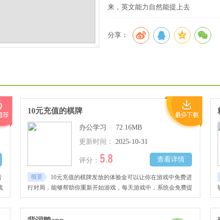
来，英文能力自然能提上去
分享：
10元充值的棋牌
办公学习
|
72.16MB
更新时间：
2025-10-31
5.8
查看详情
评分：
概要
音
10元充值的棋牌发放的体验金可以让你在游戏中免费进
戏
行对局，能够帮助你重新开始游戏，每天游戏中，系统会免费提
供三次救济金，能够更加轻松地享受游戏。还可以使用语音聊天
功能。在对局过程中，通过语音与队友或对手进行交流，分享自
己的打牌策略和想法，或者进行友好的互动。通过简单的游戏规