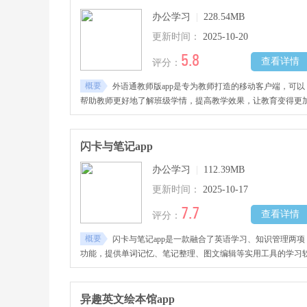
办公学习
|
228.54MB
更新时间：
2025-10-20
5.8
查看详情
评分：
概要
外语通教师版app是专为教师打造的移动客户端，可以
帮助教师更好地了解班级学情，提高教学效果，让教育变得更
高效和便捷。教师可以轻松地管理学生信息，包括学生的学习
绩、出勤情况
闪卡与笔记app
办公学习
|
112.39MB
更新时间：
2025-10-17
7.7
查看详情
评分：
概要
闪卡与笔记app是一款融合了英语学习、知识管理两项
功能，提供单词记忆、笔记整理、图文编辑等实用工具的学习
件。它采用了科学的复习方法，帮助使用者有效掌握英语词汇
各类知识点。特别适合在校学生、语言学习者、需要全面整理
习材料的使用者群体，结构化的学习方式能够明显提升知识记
异趣英文绘本馆app