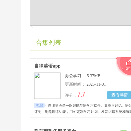
合集列表
自律英语app
办公学习
|
5.37MB
更新时间：
2025-11-01
7.7
查看详情
评分：
概要
自律英语是一款智能英语学习软件。集单词记忆、语
评测、刷题训练功能，用AI定制学习计划、发音纠错系统和游
化PK机制，让英语学习高效有趣。支持单词积累、语法巩固、
口语训练、错题管理等学习场景，提升英语水平，从入门到流
利。