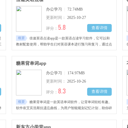
办公学习
|
72.74MB
更新时间：
2025-10-27
5.8
查看详情
评分：
概要
是
倍速英语点读app是一款英语点读学习软件，它可以和
正
教材配套使用，帮助学生们对英语课本进行预习和复习，通过点
读功能来锻炼巩固自己的英语成绩
糖果背单词app
办公学习
|
174.97MB
更新时间：
2025-10-26
8.3
查看详情
评分：
概要
，
糖果背单词是一款英语单词软件，让背单词轻松有趣。
伴
软件依艾宾浩斯抗遗忘曲线，为用户智能规划记忆计划，助你碎
片时间高效复习，摆脱单词债。软件有独特单词消消乐小游戏，
背单词如玩游戏般愉快。备考学生或英语爱好者都能找到适合自
己阶段的学习内容，边玩边学，让英语学习更高效且有成就感。
新东方小学堂app