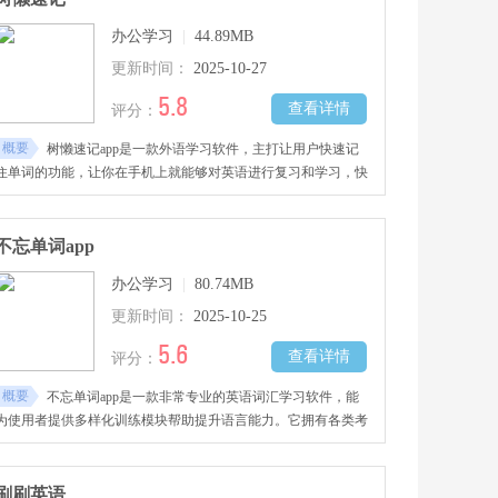
办公学习
|
44.89MB
更新时间：
2025-10-27
5.8
查看详情
评分：
概要
树懒速记app是一款外语学习软件，主打让用户快速记
住单词的功能，让你在手机上就能够对英语进行复习和学习，快
速提高你的英语成绩。
不忘单词app
办公学习
|
80.74MB
更新时间：
2025-10-25
5.6
查看详情
评分：
概要
不忘单词app是一款非常专业的英语词汇学习软件，能
为使用者提供多样化训练模块帮助提升语言能力。它拥有各类考
试要求、日常交流场景的词汇库，支持单词拼写检测、标准发音
模仿、语境例句记忆等多种学习方法，通过科学记忆曲线、个性
化复习计划强化长期记忆效果，满足不同水平使用者的英语提升
刷刷英语