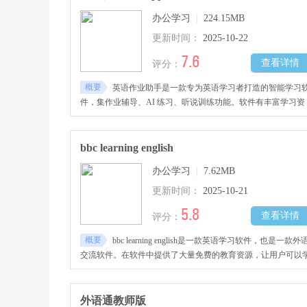
办公学习
|
224.15MB
更新时间：
2025-10-22
7.6
查看详情
评分：
概要
英语作业助手是一款专为英语学习者打造的智能学习
件，集作业辅导、AI 练习、听说训练功能。软件有丰富学习资
源与题库，支持拍照翻译等实用功能，助用户高效掌握知识点
采用 AI 智能分析系统，能实时纠音、自动批改作文并提供个性
化建议。
bbc learning english
办公学习
|
7.62MB
更新时间：
2025-10-21
5.8
查看详情
评分：
概要
bbc learning english是一款英语学习软件，也是一款外
交流软件。在软件中提供了大量免费的教育资源，让用户可以
习地道英语，学习口语而不是哑巴英语。bbc learning english汇
了非常多的外教。
外语通教师版