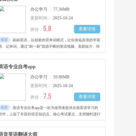
需求。
办公学习
|
77.36MB
更新时间：
2025-10-24
5.8
查看详情
评分：
概要
刷刷英语，以创新的背单词模式，让你身临其境的学英
语、记单词。通过“刷一刷”源源不断的英语视频、美剧短片、经
典影视片段，轻松愉悦之余，还能记忆单词、体会单词的语境。
学英语从未如此轻松！
英语专业自考app
办公学习
|
59.86MB
更新时间：
2025-10-24
7.5
查看详情
评分：
概要
英语专业自考app是一款为使用者提供全面英语学习的
软件，上架了丰富的语言知识点、核心考试要点，支持随时进行
练习巩固，帮助你全面掌握各个内容。它配备了许多模式刷题功
能、针对性专项训练，满足不同使用者的个性化提升需求，结合
详细视频课程对难点内容进行直观的解析，有效促进知识吸收、
语音英语翻译大师