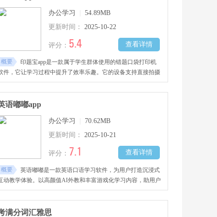
能题库相结合了。感兴趣的朋友快来下载一个试试吧!
办公学习
|
54.89MB
更新时间：
2025-10-22
5.4
查看详情
评分：
概要
印题宝app是一款属于学生群体使用的错题口袋打印机
软件，它让学习过程中提升了效率乐趣。它的设备支持直接拍摄
错题进行打印，为使用者提供了题目搜索解析服务，能辅助背诵
英语单词学习古典诗词，创作文章需要的参考材料可以快速打印
出来，方便打造个人专用的学习辅助工具，外形设计轻便美观，
英语嘟嘟app
拥有多样实用的功能。感兴趣的朋友快来下载一个试试吧!
办公学习
|
70.62MB
更新时间：
2025-10-21
7.1
查看详情
评分：
概要
英语嘟嘟是一款英语口语学习软件，为用户打造沉浸式
互动教学体验。以高颜值AI外教和丰富游戏化学习内容，助用户
精准纠音、提升口语。软件有全国教材同步练习，结合个性化评
估与CEFR分级课程，支持口语提升。既适日常学习，提供专项
备考指导，让用户轻松高效进步，是专业又有趣的英语学习工
考满分词汇雅思