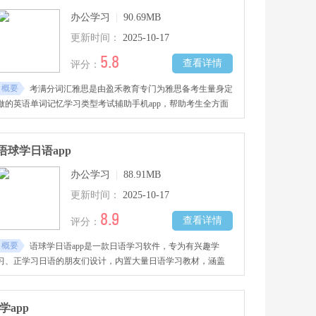
具。
办公学习
|
90.69MB
更新时间：
2025-10-17
5.8
查看详情
评分：
概要
考满分词汇雅思是由盈禾教育专门为雅思备考生量身定
做的英语单词记忆学习类型考试辅助手机app，帮助考生全方面
冲刺雅思高分，雅思重点词和历年真题全面分析，科学高效提高
雅思分数，感兴趣的用户不要错过哦！
语球学日语app
办公学习
|
88.91MB
更新时间：
2025-10-17
8.9
查看详情
评分：
概要
语球学日语app是一款日语学习软件，专为有兴趣学
习、正学习日语的朋友们设计，内置大量日语学习教材，涵盖
听、说、读、写，助你全方位提升日语水平。包含标准发音、日
常用语、场景模拟题、日语单词和五十音等。能制定学习计划，
随时检查进度、复习知识，更有可爱宠物相伴学习。
i学app