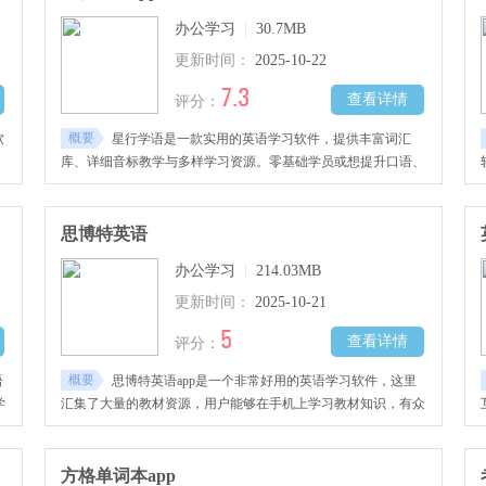
供了高频的实战环境。
办公学习
|
30.7MB
更新时间：
2025-10-22
7.3
查看详情
评分：
概要
软
星行学语是一款实用的英语学习软件，提供丰富词汇
库、详细音标教学与多样学习资源。零基础学员或想提升口语、
。
听力、阅读、写作能力者，都能在此找到适合课程。软件支持个
性化学习路径推荐，结合互动课堂、每日地道对话及外教课程，
助用户快速提英语水平。
思博特英语
办公学习
|
214.03MB
更新时间：
2025-10-21
5
查看详情
评分：
概要
语
思博特英语app是一个非常好用的英语学习软件，这里
学
汇集了大量的教材资源，用户能够在手机上学习教材知识，有众
集
多真人对话资源，支持在线听英语，可以自己配音和录音
方格单词本app