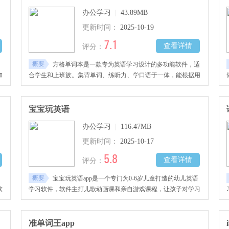
办公学习
|
43.89MB
更新时间：
2025-10-19
7.1
查看详情
评分：
概要
方格单词本是一款专为英语学习设计的多功能软件，适
加
合学生和上班族。集背单词、练听力、学口语于一体，能根据用
成
户英语水平智能定制个性化学习计划。备考四六级、雅思、考
研，提供针对性学习内容，帮助用户高效掌握词汇。操作简便，
随时随地自主学习，提高效率。
宝宝玩英语
办公学习
|
116.47MB
更新时间：
2025-10-17
5.8
查看详情
评分：
概要
宝宝玩英语app是一个专门为0-6岁儿童打造的幼儿英语
软
学习软件，软件主打儿歌动画课和亲自游戏课程，让孩子对学习
、
英语充满兴趣，并且学习的内容基本上覆盖了许多生活场景，让
学
孩子可以学以致用。
忆
准单词王app