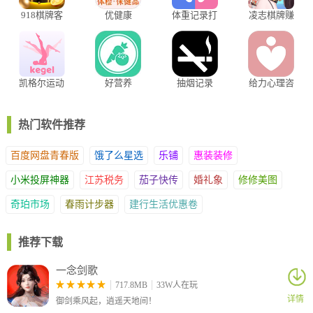
918棋牌客
优健康
体重记录打
凌志棋牌赚
服指定版
卡app
米可提版
凯格尔运动
好营养
抽烟记录
给力心理咨
app
app
询app
热门软件推荐
百度网盘青春版
饿了么星选
乐铺
惠装装修
小米投屏神器
江苏税务
茄子快传
婚礼象
修修美图
奇珀市场
春雨计步器
建行生活优惠卷
推荐下载
一念剑歌
717.8MB
33W人在玩
详情
御剑乘风起，逍遥天地间！