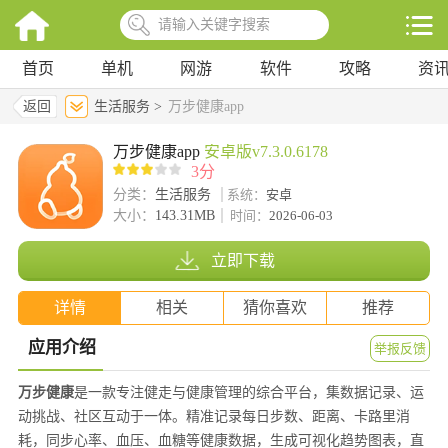
首页
单机
网游
软件
攻略
资
返回
生活服务 >
万步健康app
万步健康app
安卓版v7.3.0.6178
3分
分类：
生活服务
系统：
安卓
大小：
143.31MB
时间：
2026-06-03
立即下载
详情
相关
猜你喜欢
推荐
应用介绍
举报反馈
万步健康
是一款专注健走与健康管理的综合平台，集数据记录、运
动挑战、社区互动于一体。精准记录每日步数、距离、卡路里消
耗，同步心率、血压、血糖等健康数据，生成可视化趋势图表，直