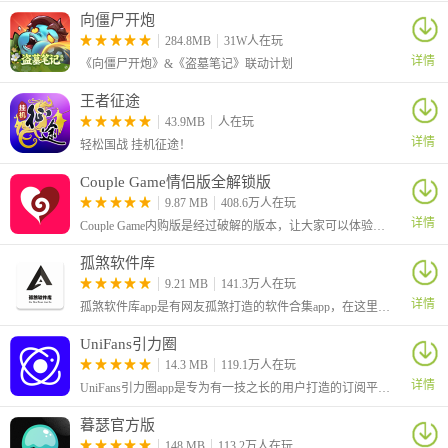
向僵尸开炮
284.8MB
31W人在玩
详情
《向僵尸开炮》&《盗墓笔记》联动计划
王者征途
43.9MB
人在玩
详情
轻松国战 挂机征途！
Couple Game情侣版全解锁版
9.87 MB
408.6万人在玩
详情
Couple Game内购版是经过破解的版本，让大家可以体验到全部解锁的功能。这是一个很有趣的情侣版真心话大冒险游戏，可以有助于情侣之间进行感情的升温。
孤煞软件库
9.21 MB
141.3万人在玩
详情
孤煞软件库app是有网友孤煞打造的软件合集app，在这里为大家分享了许多好用的应用和游戏。有着丰富的栏目，可以看到有许多破解版的应用，基本上都是解锁了会员、解锁了付费功能的
UniFans引力圈
14.3 MB
119.1万人在玩
详情
UniFans引力圈app是专为有一技之长的用户打造的订阅平台，在这里有着很低的手续费，让大家可以更好的分享独家的内容
暮瑟官方版
148 MB
113.2万人在玩