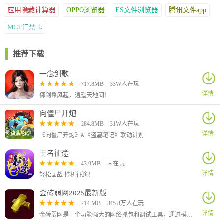
应用隐藏计算器
OPPO浏览器
ES文件浏览器
腾讯文件app
MCT门禁卡
推荐下载
一念剑歌
717.8MB
33W人在玩
详情
御剑乘风起，逍遥天地间！
向僵尸开炮
284.8MB
31W人在玩
详情
《向僵尸开炮》&《盗墓笔记》联动计划
王者征途
43.9MB
人在玩
详情
轻松国战 挂机征途！
金砖弱网2025最新版
214 MB
345.8万人在玩
详情
金砖弱网是一个功能强大的网络抓包和调试工具，通过模拟各种弱网环境，帮助确保应用程序在不同网络条件下的表现和稳定性，是开发和测试人员的一个有力辅助工具。