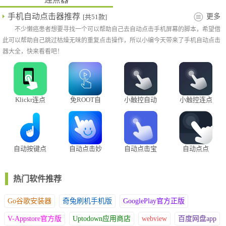
手机自动点击器推荐
更多
[共51款]
不少懒癌患者想要寻找一个可以帮助自己去自动点击手机屏幕的脚本，希望借
此可以帮助自己跳过枯燥无味的重复点击操作，所以小编今天带来了手机自动点击
器大全，快来看看吧！
Klickr连点
免ROOT自
小触控自动
小触控连点
器
动化助手
连点器
器
自动按键点
自动点击妙
自动点击宝
自动点点
击
控app
app
热门软件推荐
Go谷歌安装器
奇兔刷机手机版
GooglePlay官方正版
V-Appstore官方版
Uptodown应用商店
webview
百度网盘app