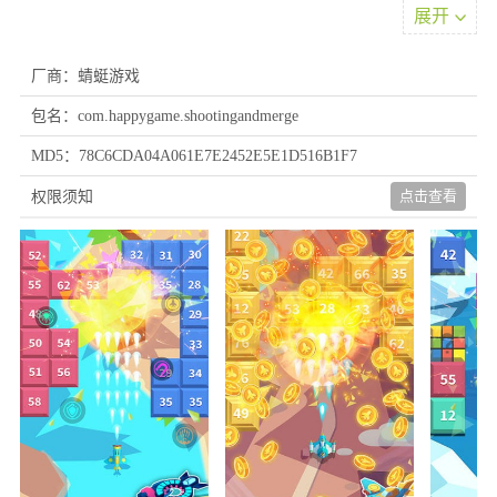
5、不断的合成、升级并且解锁新的战机，帮助你更快的消除；
展开
6、最简单的操作体验最休闲的乐趣，现在就进入游戏来消除各种
各样的方块吧。
厂商：蜻蜓游戏
游戏优势
包名：com.happygame.shootingandmerge
1.简单易上手的战机操作，让玩家在游戏中轻松享受射击方块的乐
MD5：78C6CDA04A061E7E2452E5E1D516B1F7
趣。
2.可以邀请好友一起加入游戏，竞争高分和金币，增加游戏的社交
点击查看
权限须知
互动性。
3.游戏提供丰富的关卡和技巧，让玩家在不同场景中不断挑战自
己。
4.游戏难度逐渐增加，挑战玩家的反应速度和准确性。
新手攻略
1、从本站下载游戏，安装后直接进入游戏即可，开始点击购买一
架飞机