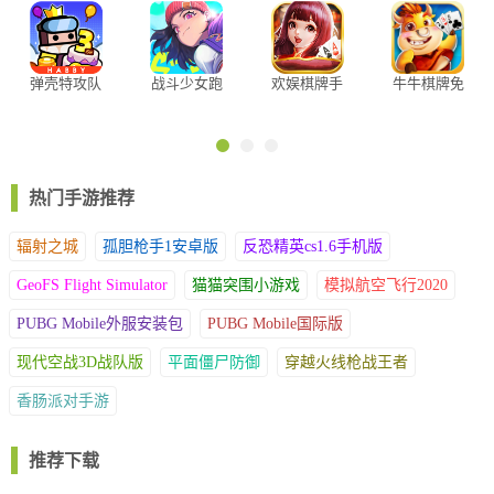
版官方正版
弹壳特攻队
战斗少女跑
欢娱棋牌手
牛牛棋牌免
官方手游
酷内置修改
机客户端
费版2026
器
热门手游推荐
辐射之城
孤胆枪手1安卓版
反恐精英cs1.6手机版
3、合成更高级的飞机后，解锁新飞机
GeoFS Flight Simulator
猫猫突围小游戏
模拟航空飞行2020
PUBG Mobile外服安装包
PUBG Mobile国际版
现代空战3D战队版
平面僵尸防御
穿越火线枪战王者
香肠派对手游
推荐下载