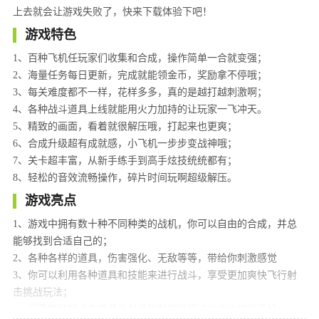
上去就会让游戏失败了，快来下载体验下吧！
游戏特色
1、百种飞机任玩家们收集和合成，操作简单一合就变强；
2、海量任务每日更新，完成就能领金币，奖励拿不停哦；
3、每关难度都不一样，花样多多，真的是越打越刺激啊；
4、各种战斗道具上线就能用火力加持的让玩家一飞冲天。
5、精致的画面，看着就很解压哦，打起来也更爽；
6、合成升级超有成就感，小飞机一步步变战神哦；
7、关卡超丰富，从新手练手到高手炫技统统都有；
8、轻松的音效流畅操作，碎片时间玩啊超级解压。
游戏亮点
1、游戏中拥有数十种不同种类的战机，你可以自由的合成，并总
能够找到合适自己的；
2、各种各样的道具，伤害强化、无敌等等，带给你刺激感觉
3、你可以利用各种道具和技能来进行战斗，享受更加爽快飞行射
击挑战玩法；
4、只需要轻轻点击屏幕发射子弹就能够将这些方块都消灭掉；