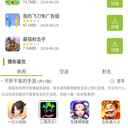
74.5MB
2026-06-29
详情
我的飞刀免广告版
2、拖动相同飞机到一起，即可合成高级飞机
85.6MB
2026-06-29
详情
最强射击手
7.94MB
2026-06-28
详情
猜你喜欢
休闲
空战
射击
不肝不氪的手游
更多
[共51款]
随着游戏界的发展越来越快，很多游戏都需要氪金来让我们变强，有没有什么
玩法简单有趣还不需要氪金的手游呢，快随小编一起来看看吧！
一亿小目标
三角符文1
先锋棋牌赢
全民真人斗
2
至4章汉化
米版
地主官方版