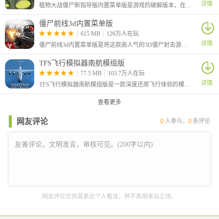
详情
植物大战僵尸新指导版内置菜单版是游戏的破解版本，在该版本中为玩家提供无CD、大量阳光、大量锤子等等功能。这是一款策略塔防游戏，在原有指导版的基础上进行了升级修改。
僵尸前线3d内置菜单版
615 MB
126万人在玩
详情
僵尸前线3d内置菜单版是将这款高人气的3D僵尸射击游戏完美破解的版本，角色无敌，且一击秒杀。
TFS飞行模拟器南航模组版
77.5 MB
103.7万人在玩
详情
TFS飞行模拟器南航模组版是一款深度还原飞行体验的模拟游戏，它结合了高精度物理引擎与逼真的环境模拟，使玩家能够沉浸在真实的虚拟飞行世界之中。
查看更多
网友评论
0
人参与，
0
条评论
网友评论仅供其表达个人看法，并不表明本站立场。