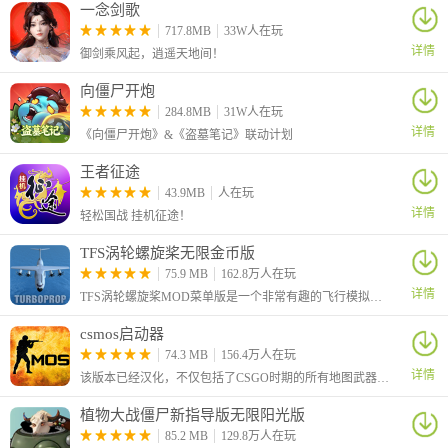
一念剑歌
717.8MB
33W人在玩
详情
御剑乘风起，逍遥天地间！
向僵尸开炮
284.8MB
31W人在玩
详情
《向僵尸开炮》&《盗墓笔记》联动计划
王者征途
43.9MB
人在玩
详情
轻松国战 挂机征途！
TFS涡轮螺旋桨无限金币版
75.9 MB
162.8万人在玩
详情
TFS涡轮螺旋桨MOD菜单版是一个非常有趣的飞行模拟游戏，玩家可以体验到多种版本的军用飞机和客机，学习飞行、滑行、起飞和着陆的基本知识。
csmos启动器
74.3 MB
156.4万人在玩
详情
该版本已经汉化，不仅包括了CSGO时期的所有地图武器，就连界面都一比一还原了，低端手机也可以轻松游玩。多种游戏模式等你来体验，休闲模式、竞技模式、人机对战等等，喜欢cs的小伙伴们，快来试试吧！
4、点击开始游戏
植物大战僵尸新指导版无限阳光版
85.2 MB
129.8万人在玩