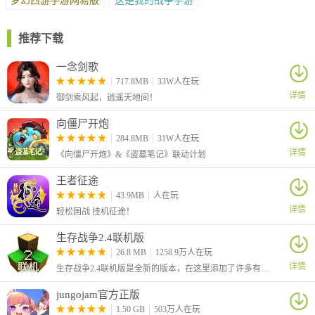
梦幻西游手游网易版
这是我的战争手游
推荐下载
一念剑歌
717.8MB
33W人在玩
详情
御剑乘风起，逍遥天地间！
向僵尸开炮
284.8MB
31W人在玩
详情
《向僵尸开炮》&《盗墓笔记》联动计划
王者征途
43.9MB
人在玩
详情
轻松国战 挂机征途！
生存战争2.4联机版
召唤师们的精灵进化等级越高，就会出现越强大的进化技，目前进
26.8 MB
1258.9万人在玩
化技包括初级进化技，中级进化技，高级进化技，超级进化技，这
详情
生存战争2.4联机版是全新的版本，在这里添加了许多有趣的新玩法，例如增加季节、添加了社区内容搜索、加入了杨树、杨木、杨树叶和树苗、比 2.3 中生成的鱼更多等等
些技能都只能在战斗中使用
jungojam官方正版
不同的精灵攻击效果也是不同的，有单体伤害，也有群体伤害，合
1.50 GB
503万人在玩