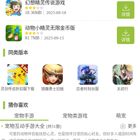
幻想精灵传说游戏
口袋喵喵是一款以Q版宠物为特点的全新卡牌游戏，同一场战斗目
18.36MB
2025-09-18
详情
前最多出现6张卡牌，卡牌是可以任玩家随意搭配的，不同的搭配
会在战斗中出现不同的效果，战斗过程无需玩家操作，简单方便，
动物小精灵无限金币版
轻轻松松就可以上手。
81.7MB
2025-09-15
详情
同类版本
灵剑传说折扣服下载
猎魔勇士旧版
忍者时刻台服
太初行
猜你喜欢
宠物手游
宠物类游戏
萌宠
宠物互动手游大全
更多
[共51款]
可爱的动物伴侣能抚慰心灵，也是陪伴日常的贴心好友，但好多人或因时间有