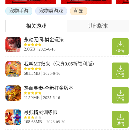
1、无界限交易，自由市场：口袋喵喵中自由拍卖行，玩家间自由
买卖，实现财富逆袭，让每个玩家都能拥有理想精灵。
宠物手游
宠物类游戏
萌宠
2、完美遗传，个性培养：口袋喵喵原版孵蛋系统，精灵之间的遗
传特性，让你亲手打造最强战队。
相关游戏
其他版本
3、无限探索，无拘无束：无体力限制，自由穿梭口袋世界，捕捉
神兽，尽享捕捉乐趣。
永劫无间-摸金玩法
4、公平竞技，人人平等：拒绝VIP特权，告别繁琐养成，绿色环
2.0GB
2025-6-16
详情
境，平民也能称霸竞技场。
5、全球同服，刺激对决：全球玩家实时竞技，人气爆棚，告别孤
我叫MT归来（保真0.05折福利版）
军奋战，共享口袋盛宴。
581.3MB
2025-6-16
6、开局选择，影响深远：杰尼龟、小火龙、妙蛙种子，不同选
详情
择，不同体验，开启你的个性化冒险旅程。
热血寻秦-全新打金版本
7、稀有闪光，捕获挑战：高躲避的闪光精灵，活动任务、野外捕
捉，策略捕获，组建超强阵容。
112.7MB
2025-6-16
详情
8、巅峰等级，助力登顶：新系统巅峰等级，自定义分配助力奖
励，剑指王座，迈向更强。
最强精灵训练师
9、丰富活动，丰厚福利：多样活动，海量碎片，轻松获取，成就
108.63MB
2026-05-30
详情
闪光精灵梦想。
新手攻略