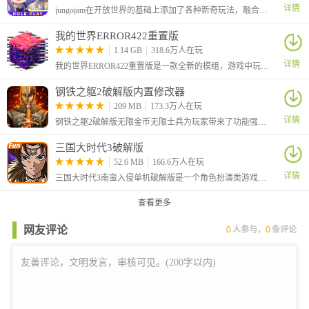
理搭配，才能将队伍的整体实力发挥到最大
详情
jungojam在开放世界的基础上添加了各种新奇玩法，融合了冒险、动作、探索、社交等等元素，你可以和小伙伴们一起在这里嬉戏打闹，一起种田收获你们的快乐，还可以自定义自己的形象哦！
战斗中还会出现各种不同的负面效果，特殊状态，例如中毒，烧
伤，晕眩等。极大的丰富了玩家在游戏中的乐趣
我的世界ERROR422重置版
1.14 GB
318.6万人在玩
详情
我的世界ERROR422重置版是一款全新的模组，游戏中玩家的世界将被一个神秘病毒感染，导致场景、方块、物品和生物都呈现异常状态。
钢铁之躯2破解版内置修改器
209 MB
173.3万人在玩
详情
钢铁之躯2破解版无限金币无限士兵为玩家带来了功能强大的内置作弊菜单，可以让你在玩游戏的同时利用悬浮窗菜单进行游戏数值的修改。
三国大时代3破解版
52.6 MB
166.6万人在玩
详情
三国大时代3南蛮入侵单机破解版是一个角色扮演类游戏，三国大时代系列游戏来到了第三代，玩家依旧需要在三国背景的世界中进行冒险。
查看更多
网友评论
0
人参与，
0
条评论