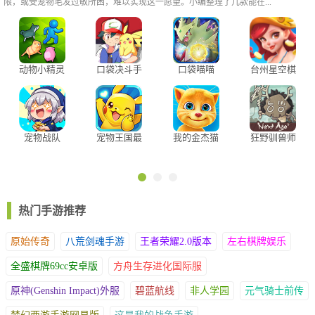
限，或受宠物毛发过敏所困，难以实现这一愿望。小编整理了几款能在...
动物小精灵
口袋决斗手
口袋喵喵
台州星空棋
无限金币版
游
vivo版
战斗结束后可以获得相应的经验、金币以及精灵。每章全部3星完
宠物战队
宠物王国最
我的金杰猫
狂野驯兽师
2026
新版
中文版
新纪元
美通过，还会有额外的经验、装备或者钻石等丰厚的奖励
每次战斗都将消耗1点体力，每半小时恢复1点。玩家还可以参加各
种活动恢复体力，活动恢复的体力可以突破体力上限
热门手游推荐
原始传奇
八荒剑魂手游
王者荣耀2.0版本
左右棋牌娱乐
全盛棋牌69cc安卓版
方舟生存进化国际服
原神(Genshin Impact)外服
碧蓝航线
非人学园
元气骑士前传