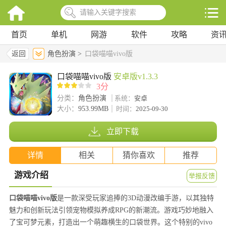
首页
单机
网游
软件
攻略
资
返回
角色扮演 >
口袋喵喵vivo版
口袋喵喵vivo版
安卓版v1.3.3
3分
分类：
角色扮演
系统：
安卓
大小：
953.99MB
时间：
2025-09-30
立即下载
详情
相关
猜你喜欢
推荐
游戏介绍
举报反馈
口袋喵喵vivo版
是一款深受玩家追捧的3D动漫改编手游，以其独特
魅力和创新玩法引领宠物模拟养成RPG的新潮流。游戏巧妙地融入
了宝可梦元素，打造出一个萌趣横生的口袋世界。这个特别的vivo