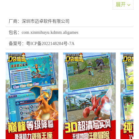
展开
厂商：深圳市迈卓软件有限公司
包名：com.xinmihuyu.kdmm.aligames
备案号：粤ICP备2022148284号-7A
游戏介绍
口袋喵喵vivo版继承了口袋妖怪的经典元素，不仅有掌机1v1对战、
精灵巨大化等趣味玩法，还有神兽融合、限时狩猎等创新机制，提
供多元化的竞技与社交体验。无论是平民还是土豪，都能在这里找
到属于自己的舞台。游戏中，你可以通过全新的拍卖行系统自由交
易，实现财务自由；原版孵蛋系统则让优秀精灵的遗传成为可能，
培育出独一无二的精灵伙伴。
游戏特色