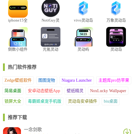
觉疲劳
iphone15全
NotiGuy灵
vivo灵动岛
万象灵动岛
系灵动岛软
动岛
APP
件
倒数小组件
光氪灵动
灵动屿
灵动岛
热门软件推荐
Zedge壁纸软件
图图宠物
Niagara Launcher
主题库pro仿苹果
简易桌面
安卓动态壁纸App
壁纸精灵
NoxLucky Wallpaper
锁屏大全
毒霸姬桌宠手机版
灵动岛安卓插件
biu桌面
推荐下载
一念剑歌