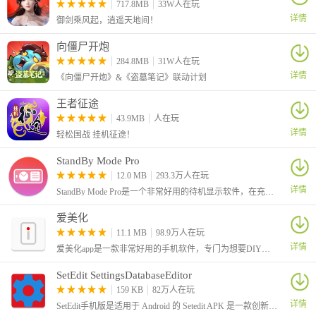
717.8MB
33W人在玩
详情
御剑乘风起，逍遥天地间！
向僵尸开炮
284.8MB
31W人在玩
详情
《向僵尸开炮》&《盗墓笔记》联动计划
王者征途
43.9MB
人在玩
详情
轻松国战 挂机征途！
软件优势
StandBy Mode Pro
1、设计了一套完整的交互UI，使得虚拟软件和硬件的交互更加顺
12.0 MB
293.3万人在玩
畅
详情
StandBy Mode Pro是一个非常好用的待机显示软件，在充电时或待机时可将您的手机或平板电脑变成智能显示屏，它采用 Material Design 3 和流畅的动画设计，打造优雅的桌面或床头外观
2、当有电话、短信等通知时，智能岛会改变形状，让用户更直观
爱美化
地接收到这些信息
11.1 MB
98.9万人在玩
3、能看见全然不那样的智能手机采用功效，每人采用者随心所欲
详情
爱美化app是一款非常好用的手机软件，专门为想要DIY自己手机的朋友所准备，APP功能强大，用户可以修改自己手机的主题界面，让其变得更加好看。
就能去展开增设操作形式，便利便利快捷
4、领略到采用者更多的采用便利快捷，每人采用者的增设市场需
SetEdit SettingsDatabaseEditor
求都能满足用户，即时就能去展开
159 KB
82万人在玩
详情
5、当用户在使用某些应用程序时切换到后台，还可以将这些软件
SetEdit手机版是适用于 Android 的 Setedit APK 是一款创新应用程序，全称叫做SetEdit SettingsDatabaseEditor。允许用户快速轻松地自定义设备的主屏幕、壁纸、图标和小部件。