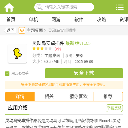
首页
单机
网游
软件
攻略
资
返回
主题桌面 >
灵动岛安卓插件
灵动岛安卓插件
最新版v1.2.5
3分
分类：
主题桌面
系统：
安卓
大小：
62.37MB
时间：
2025-09-09
安全下载
用2345助手
安全下载是通过2345助手获取所需应用，更安全更快速。
详情
相关
猜你喜欢
推荐
应用介绍
举报反馈
灵动岛安卓插件
原名是灵动鸟可以帮助用户获得类似IPhone14灵动
岛效果，虽然安卓手机中没有像苹果14那样硕大的居中胶囊挖空屏