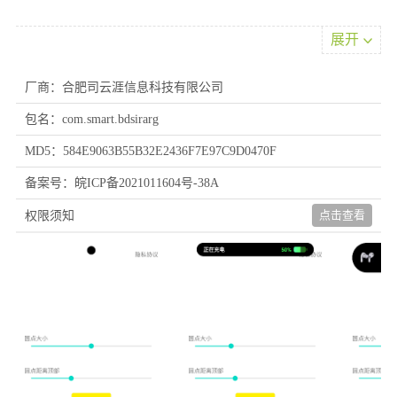
展开
厂商：合肥司云涯信息科技有限公司
包名：com.smart.bdsirarg
MD5：584E9063B55B32E2436F7E97C9D0470F
备案号：皖ICP备2021011604号-38A
点击查看
权限须知
软件特色
1、任何安卓机型都可以进行设置，操作非常的简单，几个步骤就
可以变换
2、安卓手机的用户们，想要自己手机拥有跟苹果手机一样的系统
也是可以的
3、使用软件小伙伴们可以拥有全新的苹果手机功能，非常丰富的