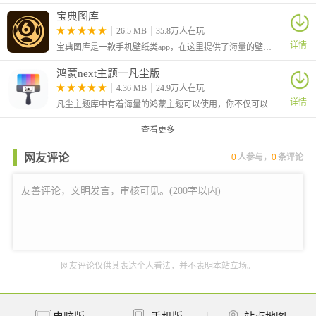
以另一种形式显示
宝典图库
6、可视化的结构设计形式，让采用者都能及时处置掌控崭新的最
26.5 MB
35.8万人在玩
新消息通告，处置更为难直观
详情
宝典图库是一款手机壁纸类app，在这里提供了海量的壁纸主图，各种详细的分类可供用户们挑选，选择喜欢的图片作为壁纸进行使用。软件中还提供了强大的图片编辑功能，可方便的对图片进行处理并作为壁纸进行使用。
灵动鸟APP测评
鸿蒙next主题一凡尘版
1、 简化游戏操作：为玩家优化游戏操控体验，虽功能简洁，却极
4.36 MB
24.9万人在玩
大地提升了游戏趣味性。
详情
凡尘主题库中有着海量的鸿蒙主题可以使用，你不仅可以一键套用整套主题，还可以单独使用主题中的字体、壁纸等等，自由混搭，让你轻松打造出独属于你的个性化桌面，软件有定期更新的主题库，非常方便哦！
2、 快速切换模式：支持一键切换功能，轻松转换，为用户带来更
查看更多
多便捷与乐趣。
3、 主题使用轻松：手机可轻松适配该主题，且每次更新都极为便
网友评论
0
人参与，
0
条评论
捷，无需繁琐操作。
灵动鸟APP亮点
1、 创新在线主题助手：这是一款全新的在线主题助手，能够一键
在线设置并使用，操作简便。
2、 便捷主题体验：为用户提供极其便捷的新主题体验方式，快速
网友评论仅供其表达个人看法，并不表明本站立场。
上手，无需复杂设置。
3、 随时随地使用：随时随地都可进行在线操作和使用，软件设计
紧凑，占用空间小。