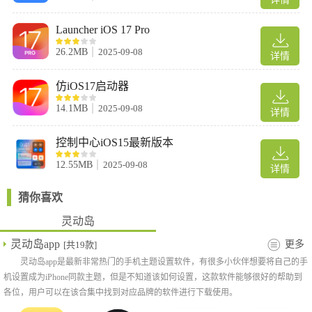
Launcher iOS 17 Pro
26.2MB
2025-09-08
详情
仿iOS17启动器
14.1MB
2025-09-08
详情
控制中心iOS15最新版本
12.55MB
2025-09-08
软件功能
详情
1、当有电话或者短信通知的时候，灵动的会自动改变形状，让用
猜你喜欢
户直关看到这些信息
灵动岛
2、整体的使用效果和苹果14是一样的，还增加了互动功能
3、你也可以将一些程序切换到后台进行使用，给你带来另一种形
灵动岛app
更多
[共19款]
式显示
灵动岛app是最新非常热门的手机主题设置软件，有很多小伙伴想要将自己的手
4、有任何提醒的时候，灵动岛都会发生一系列的形状改变，随时
机设置成为iPhone同款主题，但是不知道该如何设置，这款软件能够很好的帮助到
各位，用户可以在该合集中找到对应品牌的软件进行下载使用。
都可以在这里获取一些重要信息
5、软件页面颜色搭配的非常鲜亮，在使用的时候绝对不会出现视