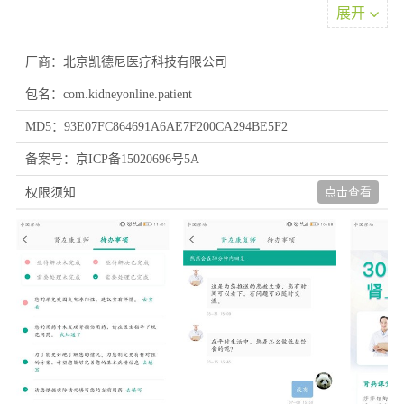
展开
厂商：北京凯德尼医疗科技有限公司
包名：com.kidneyonline.patient
MD5：93E07FC864691A6AE7F200CA294BE5F2
备案号：京ICP备15020696号5A
软件功能
点击查看
权限须知
1、专业的慢性肾病管理平台，连接医生，从这里开始；
2、化验、用药、血压、饮食、症状五大维度全程管理；
3、专家医生主动为肾友制定个性化管理处方；
4、各项指标危险提早预警，医生及时提供专业指导与反馈意见。
软件特色
1、专注肾脏健康：以肾脏健康管理为核心，精准服务关注肾脏健
康的用户群体。
2、知识饮食双供：提供科学系统的肾脏保养医疗知识与合理养肾