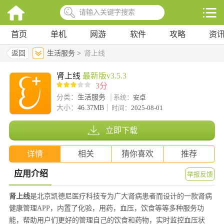
首页
单机
网游
软件
攻略
资
返回
生活服务 >
肾上线
肾上线
最新版v3.5.3
3分
分类：
生活服务
系统：
安卓
大小：
46.37MB
时间：
2025-08-01
立即下载
详情
相关
猜你喜欢
推荐
应用介绍
举报反馈
肾上线
是北京凯德尼医疗科技专为广大肾病患者而设计的一款肾病
健康管理APP，内置了化验，用药，血压，饮食等等多种服务功
能，帮助用户们更好的管理自己的饮食和药物，实时监控血压状