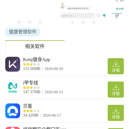
饮食方案。
3、医患实时交流：支持用户与专业医生在线实时沟通，获取一对
一肾脏养护指导。
4、专家定制处方：专家医生依据用户情况主动制定个性化管理处
方。
健康管理软件
5、指标预警反馈：提早预警各项指标危险，医生及时给出专业指
导与反馈。
相关软件
6、肾病专业管理：搭建专业慢性肾病管理平台，高效连接医生与
患者。
Keep健身App
7、多维度全程管理：从化验、用药、血压、饮食、症状五个维度
131.66MB
2026-06-29
详情
进行全程跟踪管理。
8、个性化处方制定：专家医生为肾友定制贴合个人情况的管理处
i甲专线
方。
147.37MB
2026-06-23
9、血压实时监控：实时监测用户血压并通过平台详细推送相关信
详情
息。
贝氪
软件亮点
34.42MB
2026-06-17
详情
1、满足子女、健康照护人员对长者健康、安全及照护信息的查看
和关爱。