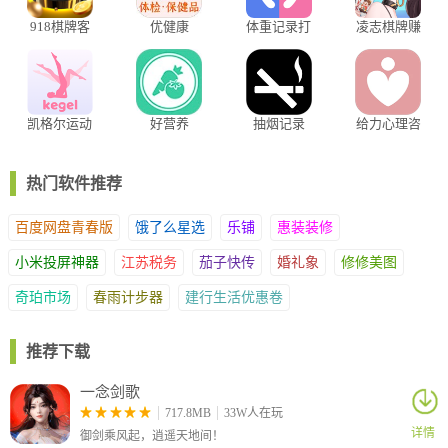
3、记健康、测健康、管健康、保健康”为核心的大数据+医疗服务
918棋牌客
优健康
体重记录打
凌志棋牌赚
健康管理平台。
服指定版
卡app
米可提版
4、致力于打造成为中国生命检测及健康管理入口。
如何注册
1、进入应用后，点击【同意】
凯格尔运动
好营养
抽烟记录
给力心理咨
app
app
询app
热门软件推荐
百度网盘青春版
饿了么星选
乐铺
惠装装修
小米投屏神器
江苏税务
茄子快传
婚礼象
修修美图
奇珀市场
春雨计步器
建行生活优惠卷
推荐下载
一念剑歌
717.8MB
33W人在玩
详情
御剑乘风起，逍遥天地间！