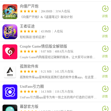
向僵尸开炮
284.8MB
31W人在玩
详情
《向僵尸开炮》&《盗墓笔记》联动计划
王者征途
43.9MB
人在玩
详情
轻松国战 挂机征途！
Couple Game情侣版全解锁版
9.87 MB
408.6万人在玩
详情
Couple Game内购版是经过破解的版本，让大家可以体验到全部解锁的功能。这是一个很有趣的情侣版真心话大冒险游戏，可以有助于情侣之间进行感情的升温。
孤煞软件库
2、在进入首页后，点击【同意肾上线】
9.21 MB
141.3万人在玩
详情
孤煞软件库app是有网友孤煞打造的软件合集app，在这里为大家分享了许多好用的应用和游戏。有着丰富的栏目，可以看到有许多破解版的应用，基本上都是解锁了会员、解锁了付费功能的
UniFans引力圈
14.3 MB
119.1万人在玩
详情
UniFans引力圈app是专为有一技之长的用户打造的订阅平台，在这里有着很低的手续费，让大家可以更好的分享独家的内容
暮瑟官方版