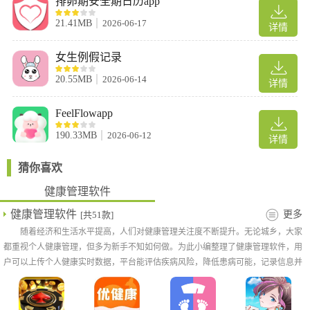
排卵期安全期日历app
2、实现老人健康信息智能化管理，通过智能设备测量日常健康及
安全预警等。
21.41MB
2026-06-17
详情
3、支持养老资源获取，帮助老人通过养老平台寻找合适的资源并
享受服务。
女生例假记录
软件优势
20.55MB
2026-06-14
详情
1、通过曲线图能够形象化的看见自身的身体状况
FeelFlowapp
2、随时查询医生叮嘱内容，催促您更有效的开展健康生活方式，
更有益于康复治疗
190.33MB
2026-06-12
详情
3、展示身心健康对比曲线，还会对其进行深入分析
猜你喜欢
4、随意加上各类身心健康纪录，随时随地发送保存起来，方便用
户管理和查看
健康管理软件
5、App现有够功能优化，让使用更加顺畅
健康管理软件
更多
[共51款]
6、有专业的医生自动化为肾友制定个性化管理处方
随着经济和生活水平提高，人们对健康管理关注度不断提升。无论城乡，大家
推荐理由
都重视个人健康管理，但多为新手不知如何做。为此小编整理了健康管理软件，用
户可以上传个人健康实时数据，平台能评估疾病风险，降低患病可能，记录信息并
1、拥有历经15年构筑的亿级健康大数据及近4000位专业医护团队
提供有效健康方法，实时呵护健康。有需要的用户快来下载。
以及数百家健康体检机构。
2、国内O2O云健康管理平台和去中心化的医学检测平台。