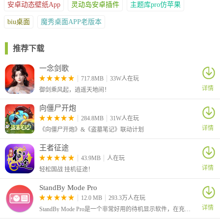
多彩锁屏解决了单一锁屏壁纸的尴尬。
安卓动态壁纸App
灵动岛安卓插件
主题库pro仿苹果
biu桌面
魔秀桌面APP老版本
推荐理由
推荐下载
1、每天都有丰富的新壁纸上线，紧随时代潮流，随时拥有独一无
二的手机画面。
一念剑歌
2、基于你的偏好，精准推送风格相近的壁纸，提升使用体验，打
717.8MB
33W人在玩
造个性化壁纸库。
详情
御剑乘风起，逍遥天地间！
3、简单几步即可完成壁纸设定，没有复杂繁琐的设置与调整，让
向僵尸开炮
美丽触手可及。
284.8MB
31W人在玩
4、无论您钟情于风景、动物、动漫、明星还是汽车主题壁纸，这
详情
《向僵尸开炮》&《盗墓笔记》联动计划
里都可以找到。
5、如果想换壁纸可以在这里选择，更多同风格图片更新快，还可
王者征途
以设置护眼壁纸。
43.9MB
人在玩
6、心灵鸡汤、明星、可爱萌宠、文字物语、自然风景等特色主题
详情
轻松国战 挂机征途！
壁纸应有尽有。
StandBy Mode Pro
7、透明的桌面主题，极具创意的视频桌面玩法，手机桌面壁纸就
12.0 MB
293.3万人在玩
此与众不同。
详情
StandBy Mode Pro是一个非常好用的待机显示软件，在充电时或待机时可将您的手机或平板电脑变成智能显示屏，它采用 Material Design 3 和流畅的动画设计，打造优雅的桌面或床头外观
8、主题与动态锁屏完美搭配，极致和谐、吸引眼球，带来更完美