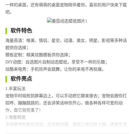
一样的桌面，还有萌萌的桌面宠物陪伴着你，喜欢的用户快来下载
吧。
软件特色
海量高清：唯美、情侣、星空、动漫、美女、明星、影视等多种话
题供你选择；
模板定制：精美炫酷模板供你选择；
DIY动图：自选图片自制动态壁纸，享受不一样的乐趣；
炫酷来电秀：手机铃声会跳舞，让你的来电不再枯燥。
软件亮点
1.丰富玩法
宠物平时吸附到屏幕边上，可以手动把它挪来挪去；宠物会跟你打
招呼、蹦蹦跳跳的，还会讲笑话哄你开心，做各种各样可爱的动
作，盘它就完事了！
2.海量萌宠
多种萌宠形象任你选，无论是动漫、漫画二次元的人物，还是生活
中的萌宠，都可以养在手机上。打破次元，来手机上体验桌宠的乐