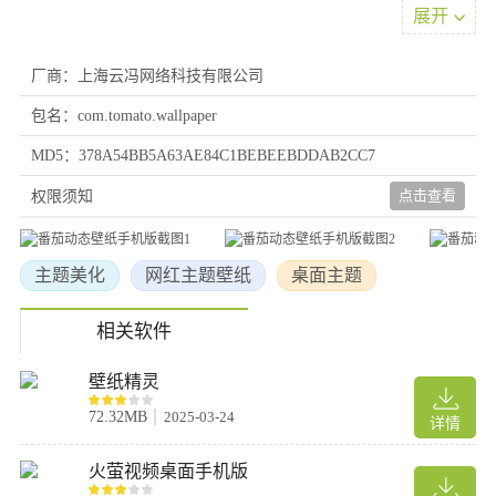
展开
趣吧！
3.恶搞趣味
屏幕碎裂、蟑螂爬屏幕等玩法，乐趣多多，整蛊恶搞，欢乐不停。
厂商：上海云冯网络科技有限公司
偷偷给朋友装上一个，非常适合朋友和情侣之间联络联络感情噢~
包名：com.tomato.wallpaper
友情提示：保护自己，防止被打
4.配套壁纸
MD5：378A54BB5A63AE84C1BEBEEBDDAB2CC7
宠物还有相关配套的壁纸与头像，都非常好看，配成一套看起来就
点击查看
权限须知
很舒服！一家人看起来就是要整整齐齐！
5.体贴关怀
可爱的宠物化身你喜欢的形象，除了会哄你开心以外，还会变身小
主题美化
网红主题壁纸
桌面主题
管家，休息提醒、电量提醒、电话信息提醒，对你的关怀无微不
至，时时刻刻让你有归属感。
相关软件
软件功能
壁纸精灵
1、提供多种主题和话题的壁纸，包括唯美、情侣、美女、星空、
72.32MB
2025-03-24
详情
动漫、明星、影视等，可以根据自己的喜好进行选择。
2、可以选择精美的炫酷模板，根据自己的需求进行定制，打造个
火萤视频桌面手机版
性化的手机桌面。