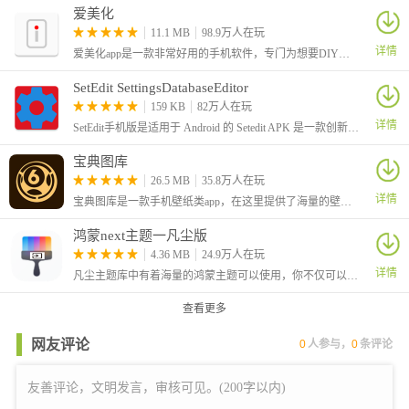
的视觉体验。
爱美化
11.1 MB
98.9万人在玩
9、当之无愧的壁纸大全，网红壁纸、热门动画，片应有尽有，一
详情
爱美化app是一款非常好用的手机软件，专门为想要DIY自己手机的朋友所准备，APP功能强大，用户可以修改自己手机的主题界面，让其变得更加好看。
键设为锁屏。
更新内容
SetEdit SettingsDatabaseEditor
159 KB
82万人在玩
v2.0.6：
详情
SetEdit手机版是适用于 Android 的 Setedit APK 是一款创新应用程序，全称叫做SetEdit SettingsDatabaseEditor。允许用户快速轻松地自定义设备的主屏幕、壁纸、图标和小部件。
新增了二次元虚拟偶像桌宠，哄你开心，陪你搞怪，时刻关心你的
点点滴滴，为你量身打造的虚拟桌面小助手~
宝典图库
26.5 MB
35.8万人在玩
详情
宝典图库是一款手机壁纸类app，在这里提供了海量的壁纸主图，各种详细的分类可供用户们挑选，选择喜欢的图片作为壁纸进行使用。软件中还提供了强大的图片编辑功能，可方便的对图片进行处理并作为壁纸进行使用。
鸿蒙next主题一凡尘版
4.36 MB
24.9万人在玩
详情
凡尘主题库中有着海量的鸿蒙主题可以使用，你不仅可以一键套用整套主题，还可以单独使用主题中的字体、壁纸等等，自由混搭，让你轻松打造出独属于你的个性化桌面，软件有定期更新的主题库，非常方便哦！
查看更多
网友评论
0
人参与，
0
条评论