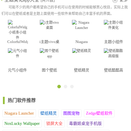
大小、透明度等，还可以与宠物互动。
[共51款]
4. 小游戏：内置了几款轻松有趣的小游戏，可以在桌面直接玩耍，
可能不少的用户都希望自己的手机可以在使用的时候能够赏心悦目，实际上我
们可以在壁纸或者是主题上面使用一些软件来帮助自己丰富手机的界面。
放松心情。
5. 音乐播放：支持音乐播放功能，可以在桌面直接播放音乐，方便
实用。
ColorfulWidget
i主题vivo桌
Niagara
主题小组件
小纸条小组
软件优势
面
Launcher
美化
件
普通分类
风景壁纸，动漫壁纸，热门网络名人壁纸，偶像明星，国民老公，
可爱宠物壁纸等等；
元气小组件
图个壁纸
壁纸精灵
壁纸酷酷高
app
级版
一键设置
一键设置桌面壁纸和锁屏壁纸，操作更简单，自动适应手机屏幕；
厚重的壁纸
大量精选高清壁纸:每天定时更新，让你的移动桌面更精彩；
热门软件推荐
可靠、安全、绿色、流畅
占用可以忽略的系统存储，达到省电不重复自启动的目的。适配各
Niagara Launcher
壁纸精灵
图图宠物
Zedge壁纸软件
种安卓机，带动态壁纸功能。
NoxLucky Wallpaper
锁屏大全
毒霸姬桌宠手机版
锁屏壁纸