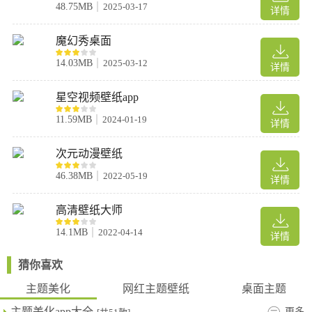
48.75MB
2025-03-17
详情
3、自己选择图片制作动态壁纸，享受DIY的乐趣，让手机桌面更加
生动有趣，非常的好玩。
魔幻秀桌面
4、拥有炫酷来电秀，手机铃声会跳舞，增加来电的趣味性，让用
14.03MB
2025-03-12
户的手机桌面更加炫酷。
详情
5、多种宠物平时吸附到屏幕边上的玩法，宠物可以跟用户打招
星空视频壁纸app
呼、蹦蹦跳跳，还会讲笑话哄用户开心
6、多种萌宠形象供用户选择，包括动漫、漫画二次元的人物和生
11.59MB
2024-01-19
详情
活中的萌宠等，打破次元限制，让你在手机上也能体验到养宠物的
乐趣。
次元动漫壁纸
7、提供了与宠物配套的壁纸和头像，让用户可以配成一套使用，
46.38MB
2022-05-19
详情
看起来更加整齐和美观，非常的好用。
软件魅力
高清壁纸大师
1. 海量壁纸：涵盖了各种类型的壁纸，包括风景、人物、动漫、游
14.1MB
2022-04-14
详情
戏等，满足不同用户的需求。
2. 动态壁纸：支持动态壁纸设置，可以自定义动态壁纸效果，让你
猜你喜欢
的桌面更加生动有趣。
主题美化
网红主题壁纸
桌面主题
3. 桌面宠物：提供了多种可爱的桌面宠物，可以设置宠物的位置、
主题美化app大全
更多