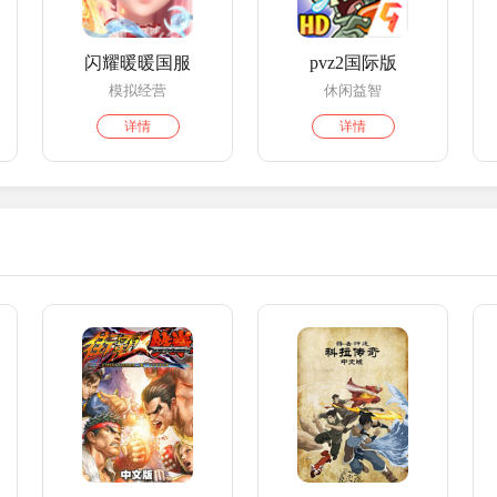
版
闪耀暖暖国服
pvz2国际版
模拟经营
休闲益智
详情
详情