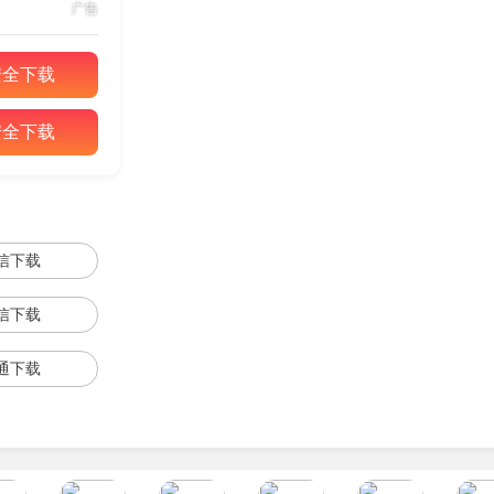
广告
、遭遇惊吓会降低理智值。数值跌破临界值会触发重影幻听、敌人
核心解法是推进主线逃离海域。
安全下载
安全下载
探索沉船与废弃研究站获取补给。深海环境会持续降低精神值，
信下载
竭。环境音效与视觉特效实时反馈状态，考验极端条件下的决策力
信下载
通下载
或突袭。面对人类雇佣兵与克苏鲁怪物，需观察其巡逻路线与攻击
屏幕边缘会随精神压力出现扭曲特效，展现心理失控状态。