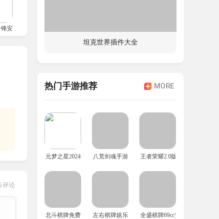
、录
争锋安卓版
坦克世界插件大全
。
热门手游推荐
MORE
元梦之星2024年最新版
八荒剑魂手游
王者荣耀2.0版本
条评论
北斗棋牌免费安装包
左右棋牌娱乐
全盛棋牌69cc安卓版