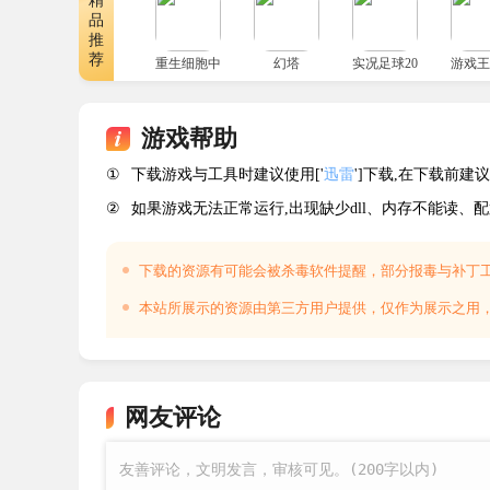
精
品
分两大场景：驾驶潜艇穿越风暴海域定位坐标
推
音带等叙事碎片，可拼凑黑暗历史，同时需规避有
荐
重生细胞中文版
幻塔
实况足球2026国际服
游戏王
游戏帮助
系统需求
①
下载游戏与工具时建议使用['
迅雷
']下载,在下载前
最低配置：
②
如果游戏无法正常运行,出现缺少dll、内存不能读、
需要 64 位处理器和操作系统
下载的资源有可能会被杀毒软件提醒，部分报毒与补丁
操作系统：Windows 10
本站所展示的资源由第三方用户提供，仅作为展示之用
处理器：Intel i5-8500 or AMD Ryzen 5 3600
内存：16 GB RAM
网友评论
显卡：Nvidia GeForce GTX 1050, AMD R9 270X, 
DirectX 版本：11