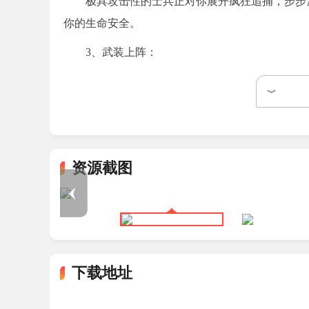
极具攻击性的士兵正对你展开疯狂追捕，步步
你的生命安全。
3、武装上阵：
解锁并使用多种可升级武器，在随时可能崩塌
的希望。
渊域游戏亮点
1、理智受袭：
资源截图
当梦魇般的诡异幻象与恐怖怪物接连出现，不
2、深渊之秘：
深入探索废弃研究站的残破遗迹，搜集调查散
下载地址
揭开深藏于海底的黑暗阴谋。
3、理智值对抗机制