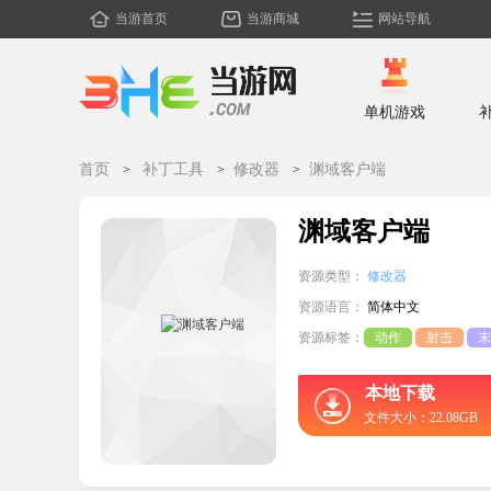
当游首页
当游商城
网站导航
单机游戏
首页
补丁工具
修改器
渊域客户端
渊域客户端
资源类型：
修改器
资源语言：
简体中文
资源标签：
动作
射击
末
本地下载
文件大小：22.08GB