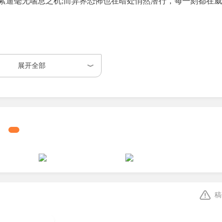
紧逼毫无喘息之机;而异界恐怖也在暗处悄然潜行，每一刻都在
摧毁的复杂环境中，与敌人展开近距离激烈交火，拼尽全力争夺
展开全部
断冲击你的感官时，你仍需竭力保持头脑清醒，避免被混乱吞噬
落的邮件、掌上电脑数据以及幸存者的遗留记录，一步步拼凑真
稿