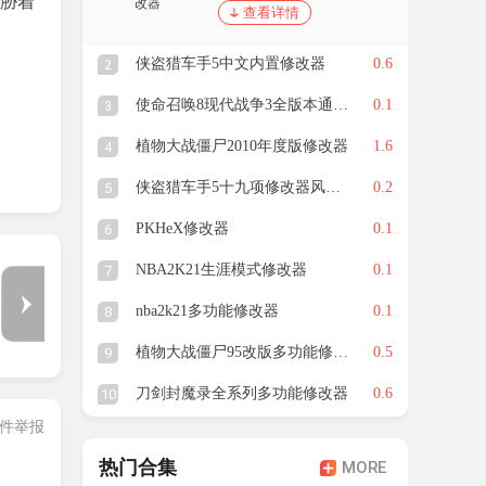
威胁着
查看详情
侠盗猎车手5中文内置修改器
0.6
2
使命召唤8现代战争3全版本通用修改器
0.1
3
生存
植物大战僵尸2010年度版修改器
1.6
4
侠盗猎车手5十九项修改器风灵月影版
0.2
5
PKHeX修改器
0.1
6
NBA2K21生涯模式修改器
0.1
7
1
/
4
。
nba2k21多功能修改器
0.1
8
植物大战僵尸95改版多功能修改器
0.5
9
相，
刀剑封魔录全系列多功能修改器
0.6
10
件举报
热门合集
MORE