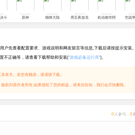
点，穿戴潜水装备潜入遗迹破解谜题解锁隐藏区。场景内有日志
毒水藻、暗流漩涡等自然威胁。
决斗链接国服
原神
猫咪大陆
周五夜放克小马宝莉错误化模组
机动都市阿尔法
空战
建议用户先查看配置要求、游戏说明和网友留言等信息,下载后请按提示安装
配置不正确等，请查看下载帮助和安装['
游戏必备运行库
']。
工具有关。若您有顾虑，请谨慎下载。
，版权归原作者所有;如果侵犯了您的权益，请来信告知，我们会尽快删除。
0
人参与，
0
Intel Arc A380