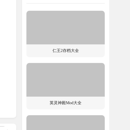
感知
仁王2存档大全
需平
。
模式，
英灵神殿Mod大全