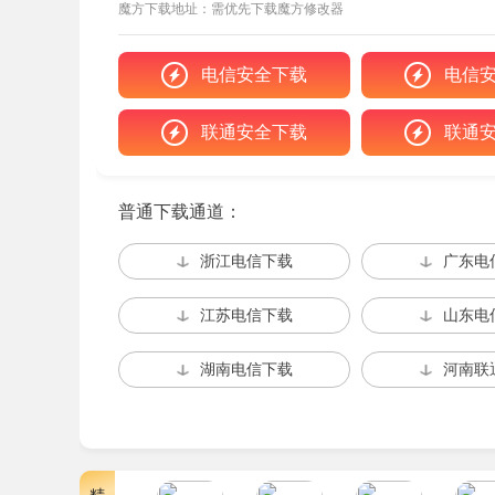
魔方下载地址：需优先下载魔方修改器
独创 “精神健康监测系统”，目睹超自然现象
扩大，甚至死判定。收集特定物品可暂稳理智，但
电信安全下载
电信
联通安全下载
联通
渊域游戏优势
普通下载通道：
1、资源管理与生存策略
玩家需精打细算氧气、弹药、医疗物资，通过
浙江电信下载
广东电
衡行动节奏 —— 冒进加速疯狂，停滞则资源枯
江苏电信下载
山东电
2、动态战斗系统
湖南电信下载
河南联
以 “潜行优先” 为核心，可借地形阴影绕敌
结合近战武器、枪支、环境陷阱制定方案。战斗中
3、多维度探索机制