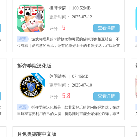
棋牌卡牌
|
100.52MB
更新时间：
2025-07-12
5
查看详情
评分：
概要
在
游戏将经典的卡牌接龙和可爱的猫咪形象相互结合，不
，
仅有着可爱治愈的画风，还有简单好上手的卡牌接龙，游戏还支
持单手操作模式，一键撤回，自动收牌等等功能，让你轻松上
手，解压放松！
拆弹学院汉化版
休闲益智
|
87.46MB
更新时间：
2025-07-10
5.8
查看详情
评分：
概要
这
拆弹学院汉化版是一款非常好玩的休闲拆弹游戏，在这
求
里玩家需要利用自己的头脑，拆除随时可能会爆炸的炸弹，非常
猫
考验玩家的逻辑思维能力。此外，该版本经过了民间大神的汉化
处理。
月兔奥德赛中文版