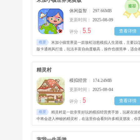
米加小镇世界免费版
吧!
休闲益智
|
297.66MB
更新时间：
2025-08-09
5.5
查看详情
评分：
概要
米加小镇世界是一款放松治愈模拟人生游戏，主要以
版卡通画风打造，玩法丰富自由度极高，操作也很简单，适合
个年龄段的朋友们，自由定制你的角色外貌、性格、属性、家
等，从嗷嗷待哺的婴儿开启你的全新人生，可以自由装修房屋
设计服装、发展事业、结交伙伴、结婚生子等，不管想干什么
精灵村
没有任何的限制，感兴趣的玩家千万不要错过哦！
模拟经营
|
174.24MB
更新时间：
2025-08-04
5
查看详情
评分：
概要
精灵村是一款非常好玩的模拟经营类手游，玩家在游
中将会进入神秘的精灵村，在这里你会看到许多精灵朋友，你
要帮助他们解决各种问题，打造出独一无二的家园。
宠我一生手游