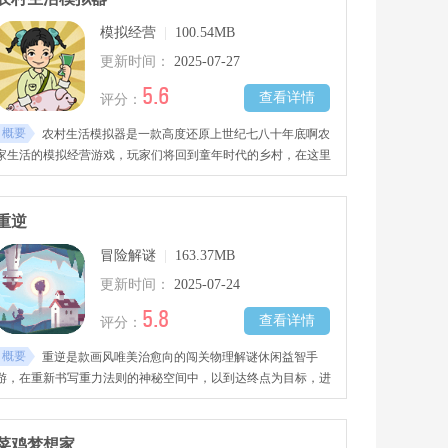
模拟经营
|
100.54MB
更新时间：
2025-07-27
5.6
查看详情
评分：
概要
农村生活模拟器是一款高度还原上世纪七八十年底啊农
家生活的模拟经营游戏，玩家们将回到童年时代的乡村，在这里
开荒种田
重逆
冒险解谜
|
163.37MB
更新时间：
2025-07-24
5.8
查看详情
评分：
概要
重逆是款画风唯美治愈向的闯关物理解谜休闲益智手
游，在重新书写重力法则的神秘空间中，以到达终点为目标，进
行机关谜题破解吧。
菜鸡梦想家