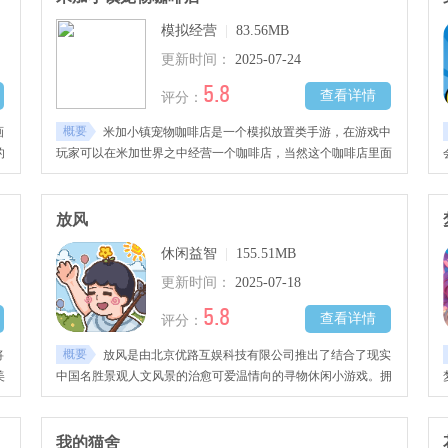
模拟经营
|
83.56MB
更新时间：
2025-07-24
5.8
查看详情
评分：
概要
画
米加小镇宠物咖啡店是一个模拟放置类手游，在游戏中
的
玩家可以在米加世界之中经营一个咖啡店，当然这个咖啡店里面
会有吸引玩家的动物存在。
放风
休闲益智
|
155.51MB
更新时间：
2025-07-18
5.8
查看详情
评分：
概要
将
放风是由北京优路互娱科技有限公司推出了结合了现实
美
中国名胜景观人文风景的治愈可爱温情向的寻物休闲小游戏。拥
有
有放置、经营、收集多种趣味元素，驴友的精彩纷呈的旅程，无
需氪不需肝，感兴趣的玩家不要错过哦！
我的猫舍