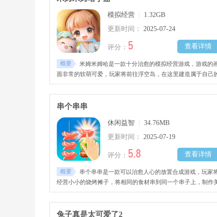
模拟经营
|
1.32GB
更新时间：
2025-07-24
5
查看详情
评分：
概要
米姆米姆哈是一款十分治愈的模拟经营游戏，游戏的
面非常的软萌可爱，玩家将前往浮空岛，在这里建造属于自己
小岛，在这里社交。精美的游戏画面，在米姆米姆哈看星空流
云。
串个串串
休闲益智
|
34.76MB
更新时间：
2025-07-19
5.8
查看详情
评分：
概要
串个串串是一款可以治愈人心的放置合成游戏，玩家
经营小小的烧烤摊子，将相同的食材串到同一个串子上，制作
味的烧烤来招待他们，满足他们的口腹之欲，在关卡内完成所
串串就可以顺利通过
兔子真是太可爱了2