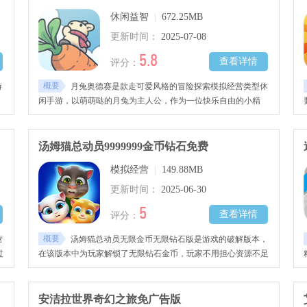
休闲益智
|
672.25MB
更新时间：
2025-07-08
5.8
查看详情
评分：
概要
游
月兔奥德赛是款走可爱风格的冒险探索模拟经营类型休
闲手游，以萌萌哒的月兔为主人公，作为一位快乐自由的小精
灵，前往奇幻世界自由冒险。
汤姆猫总动员9999999金币钻石免费
模拟经营
|
149.88MB
更新时间：
2025-06-30
5
查看详情
评分：
概要
营
汤姆猫总动员无限金币无限钻石版是游戏的破解版本，
过
在该版本中为玩家解锁了无限钻石金币，玩家不用担心资源不足
可
的问题。这是一款小动物养成游戏，在游戏中为玩家提供了可爱
治愈的游戏画风。
安洁拉世界奇幻之旅免广告版