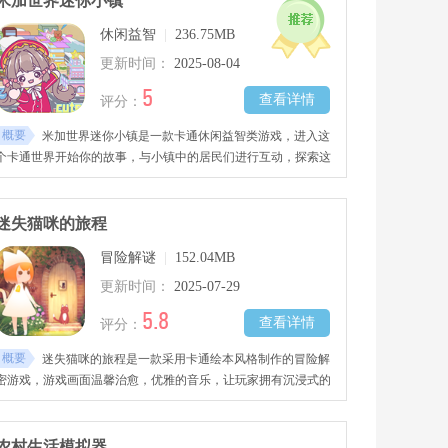
米加世界迷你小镇
休闲益智
|
236.75MB
更新时间：
2025-08-04
5
查看详情
评分：
概要
米加世界迷你小镇是一款卡通休闲益智类游戏，进入这
个卡通世界开始你的故事，与小镇中的居民们进行互动，探索这
个世界，参与到各种活动中去。游戏里还提供了丰富的装扮可供
玩家们搭配，还有着有趣的故事等你来体验。
迷失猫咪的旅程
冒险解谜
|
152.04MB
更新时间：
2025-07-29
5.8
查看详情
评分：
概要
迷失猫咪的旅程是一款采用卡通绘本风格制作的冒险解
密游戏，游戏画面温馨治愈，优雅的音乐，让玩家拥有沉浸式的
游玩体验。玩法简单有趣，玩家们只需要点击屏幕获取线索
农村生活模拟器