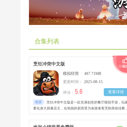
合集列表
烹饪冲突中文版
模拟经营
|
487.71MB
更新时间：
2025-08-15
5.6
查看详情
评分：
概要
烹饪冲突中文版是一款充满创意的餐厅模拟手游，玩
要化身大厨兼店主，在热闹的厨房里为各路食客烹制美味佳肴
游戏采用第一人称视角，让你真实感受掌勺的乐趣，自由组合
百种新鲜食材，创造出令人惊艳的独特料理。每月更新的特色
谱和主题餐厅，让你永远保持新鲜感，快来开启这场美味冒险