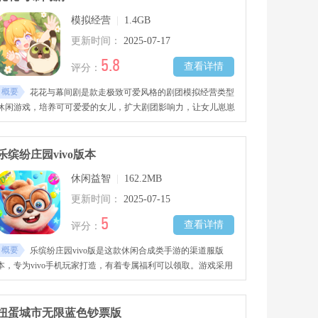
模拟经营
|
1.4GB
更新时间：
2025-07-17
5.8
查看详情
评分：
概要
花花与幕间剧是款走极致可爱风格的剧团模拟经营类型
休闲游戏，培养可可爱爱的女儿，扩大剧团影响力，让女儿崽崽
的成长伴随着鲜花与掌声。全程治愈萌萌哒的手机游戏，少女心
爆棚。
乐缤纷庄园vivo版本
休闲益智
|
162.2MB
更新时间：
2025-07-15
5
查看详情
评分：
概要
乐缤纷庄园vivo版是这款休闲合成类手游的渠道服版
本，专为vivo手机玩家打造，有着专属福利可以领取。游戏采用
轻松的合成玩法，通过将相同的物品进行合成获取所需的道具去
完成任务，装饰你的树屋，帮助小动物们解决各种问题。
扭蛋城市无限蓝色钞票版