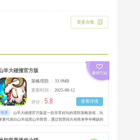
更多合集
山羊大碰撞官方版
策略塔防
|
33.9MB
更新时间：
2025-08-12
5.8
查看详情
评分：
概要
山羊大碰撞官方版是一款非常好玩的塔防策略游戏，玩
家要代表白山羊或黑山羊阵营，通过智慧排兵布阵来争夺稀缺的
草地资源，根据卡槽中的山羊体型和敌方进攻路线，在五条战线
上进行精准部署，三种特色玩法模式各具趣味，可以挑战AI也可
与其他玩家实时对战，快来下载吧！