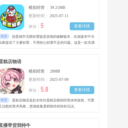
模拟经营
|
39.21MB
更新时间：
2025-07-11
5
查看详情
评分：
概要
扭蛋城市无限钞票版是游戏的破解版本，在该版本中为
玩家提供了大量钞票，不用担心钞票不足的问题。这是一款充满
创意的城市建造模拟游戏，在这里你将体验到从零开始打造小镇
的无穷乐趣。
蛋糕店物语
模拟经营
|
28MB
更新时间：
2025-07-09
5.8
查看详情
评分：
概要
蛋糕店物语是款女性向蛋糕店模拟经营休闲游戏，可爱
又治愈的美术风格，悠哉收集蛋糕制作的轻松玩法。
直播带货我特牛