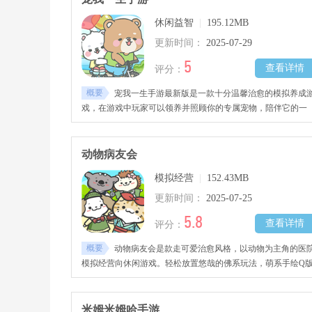
休闲益智
|
195.12MB
更新时间：
2025-07-29
5
查看详情
评分：
概要
宠我一生手游最新版是一款十分温馨治愈的模拟养成
戏，在游戏中玩家可以领养并照顾你的专属宠物，陪伴它的一
生，从幼年到老年共同经历成长和变化。
动物病友会
模拟经营
|
152.43MB
更新时间：
2025-07-25
5.8
查看详情
评分：
概要
动物病友会是款走可爱治愈风格，以动物为主角的医
模拟经营向休闲游戏。轻松放置悠哉的佛系玩法，萌系手绘Q
小清新美术风格，放松身心。
米姆米姆哈手游