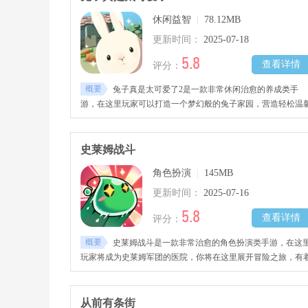
休闲益智
|
78.12MB
更新时间：
2025-07-18
5.8
查看详情
评分：
概要
兔子真是太可爱了2是一款非常休闲治愈的养成类手
游，在这里玩家可以打造一个梦幻般的兔子家园，营造轻松温
的家园氛围，去喂养更多可爱的小兔子。
史莱姆战斗
角色扮演
|
145MB
更新时间：
2025-07-16
5.8
查看详情
评分：
概要
史莱姆战斗是一款非常治愈的角色扮演类手游，在这
玩家将成为史莱姆军团的医院，你将在这里展开冒险之旅，有
许多有趣的关卡等各位前来挑战，同时你需要和其他史莱姆伙
进行合作。
从前有条街