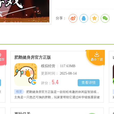
分享：
肥鹅健身房官方正版
模拟经营
|
117.63MB
更新时间：
2025-08-14
5.4
查看详情
评分：
概要
家
肥鹅健身房官方正版是一款轻松有趣的休闲益智游戏，
，
主角是一只憨态可掬的胖鹅，玩家要帮助它通过科学锻炼重获健
上
康体态，每个关卡都设置了独特的健身目标，玩家需要根据胖鹅
菜
的实时体力和运动能力，合理安排训练强度与休息时间，整个过
程充满成就感和欢乐!