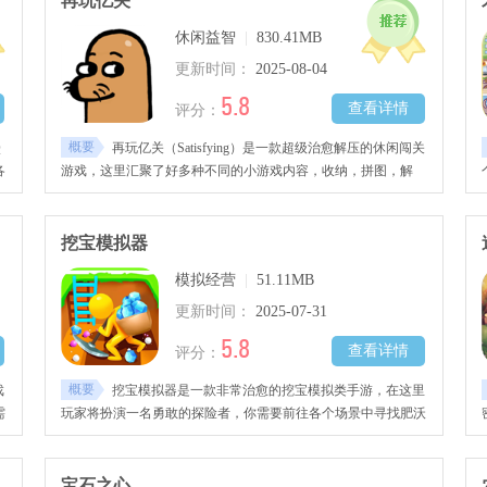
再玩亿关
休闲益智
|
830.41MB
更新时间：
2025-08-04
5.8
查看详情
评分：
概要
Q
再玩亿关（Satisfying）是一款超级治愈解压的休闲闯关
各
游戏，这里汇聚了好多种不同的小游戏内容，收纳，拼图，解
庭
压，解谜等等，玩家们可以自由的选择玩法
、
都
挖宝模拟器
模拟经营
|
51.11MB
更新时间：
2025-07-31
5.8
查看详情
评分：
概要
戏
挖宝模拟器是一款非常治愈的挖宝模拟类手游，在这里
需
玩家将扮演一名勇敢的探险者，你需要前往各个场景中寻找肥沃
的土地，期间你可以使用各种各样的工具，帮助自己快速的找到
珍宝。
宝石之心