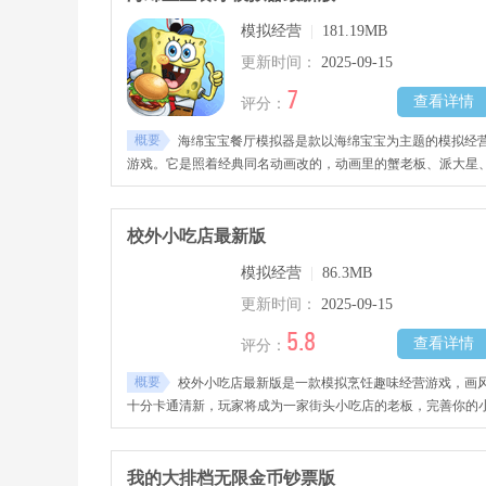
错过哦！
模拟经营
|
181.19MB
更新时间：
2025-09-15
7
查看详情
评分：
概要
海绵宝宝餐厅模拟器是款以海绵宝宝为主题的模拟经
游戏。它是照着经典同名动画改的，动画里的蟹老板、派大星
章鱼哥、珊迪这些角色形象都还原得特别好，再配上轻松又熟
的背景音乐，能让你像真的在比奇堡生活一样。而且游戏里还
了不少独家剧情，等着你来亲自体验，不管是经营餐厅还是跟
校外小吃店最新版
剧情走，都挺有动画那味儿的。
模拟经营
|
86.3MB
更新时间：
2025-09-15
5.8
查看详情
评分：
概要
校外小吃店最新版是一款模拟烹饪趣味经营游戏，画
十分卡通清新，玩家将成为一家街头小吃店的老板，完善你的
吃店设备，购买更多新鲜的食材、原材料、调味品等进行烹饪
作，根据顾客的需求烹饪出美味的小吃与佳肴，赚取更多钱财
完成任务提升等级，解锁更多全新的美食，感兴趣的玩家千万
我的大排档无限金币钞票版