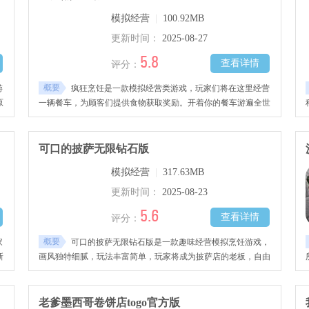
哦！
模拟经营
|
100.92MB
更新时间：
2025-08-27
5.8
查看详情
评分：
概要
游
疯狂烹饪是一款模拟经营类游戏，玩家们将在这里经营
原
一辆餐车，为顾客们提供食物获取奖励。开着你的餐车游遍全世
制
界，成为享誉世界的美食大师。
作
万
可口的披萨无限钻石版
模拟经营
|
317.63MB
更新时间：
2025-08-23
5.6
查看详情
评分：
概要
家
可口的披萨无限钻石版是一款趣味经营模拟烹饪游戏，
新
画风独特细腻，玩法丰富简单，玩家将成为披萨店的老板，自由
出
装修设计你的风格店铺，购买烹饪工具与新鲜的食材、原材料
不
等，根据每一位顾客需求与口味进行烹饪，制作出各式各样的披
你
萨，获取好评赚取丰富钱财，慢慢将你的披萨店扩建起来，还融
老爹墨西哥卷饼店togo官方版