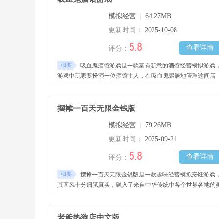
模拟经营
|
64.27MB
更新时间：
2025-10-08
5.8
查看详情
评分：
概要
吸血鬼酒馆游戏是一款富有新意的酒馆经营模拟游戏
游戏中玩家要扮演一位酒馆主人，在吸血鬼聚居地管理这间店
铺。玩家要准备丰富餐点并持续更新菜单，吸引更多吸血鬼顾
来访，为他们提供周全服务，这样才能树立良好口碑，喜欢的
友快来下载吧！
摆摊一百天无限金钱版
模拟经营
|
79.26MB
更新时间：
2025-09-21
5.8
查看详情
评分：
概要
摆摊一百天无限金钱版是一款趣味经营模拟烹饪游戏
其画风十分细腻真实，融入了来自中华传统中各个世界各地的
食佳肴，玩家需要进行摆摊，购买更多新鲜的食材、原材料等
行烹饪制作，根据每一位顾客的需求烹饪出多样化口味的佳肴
赚取更多钱财，将你的店铺做大做强，感兴趣的玩家千万不要
老爹热狗店中文版