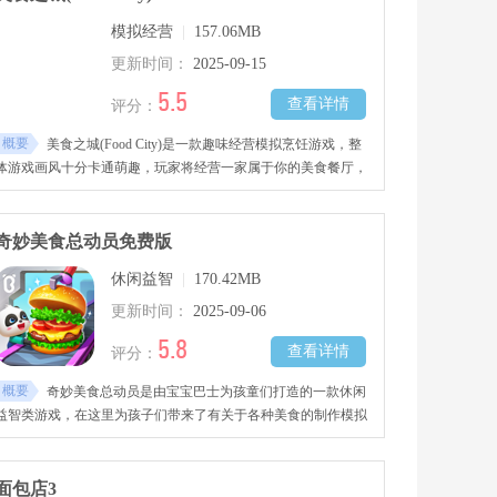
轻松上手，平时想过做饭瘾又不想麻烦的话，玩这个正合适。
模拟经营
|
157.06MB
更新时间：
2025-09-15
5.5
查看详情
评分：
概要
美食之城(Food City)是一款趣味经营模拟烹饪游戏，整
体游戏画风十分卡通萌趣，玩家将经营一家属于你的美食餐厅，
支持自由发挥创意装修设计你的主题店铺，解锁收集更多不同美
食的食谱，根据食谱收集丰富的食材、原材料、调味品等进行烹
饪，制作出美味可口的佳肴，赚取丰厚钱财，感兴趣的玩家千万
奇妙美食总动员免费版
不要错过哦！
休闲益智
|
170.42MB
更新时间：
2025-09-06
5.8
查看详情
评分：
概要
奇妙美食总动员是由宝宝巴士为孩童们打造的一款休闲
益智类游戏，在这里为孩子们带来了有关于各种美食的制作模拟
游戏。
面包店3