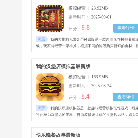
要错过哦！
模拟经营
|
23.92MB
更新时间：
2025-09-01
5.6
查看详情
评分：
概要
我的大排档无限金币钞票版是一款趣味烹饪模拟养成
戏，玩家将经营一家小摊，根据不同的阶段购买新鲜的食材、
材料、调味品与相关的烹饪工具，根据顾客的口味进行烹饪，
作出让其满意的美食，获取丰厚钱财，购买装修店铺，研究制
更多全新的食物佳肴，将你的店铺扩建起来，感兴趣的玩家千
我的汉堡店模拟器最新版
不要错过哦！
模拟经营
|
163.9MB
更新时间：
2025-08-24
5.4
查看详情
评分：
概要
我的汉堡店模拟器是一款趣味经营模拟烹饪游戏，玩
将化身为汉堡店的老板，自由装修设计你的汉堡店风格，购买
鲜的食材、调味品、原材料等进行制作，根据顾客的需求烹饪
让其满意的汉堡，发挥你的创意研究出更多全新口味的汉堡，
断的上新品，制定营销活动吸引顾客前来，赚取丰厚钱财，将
快乐晚餐故事最新版