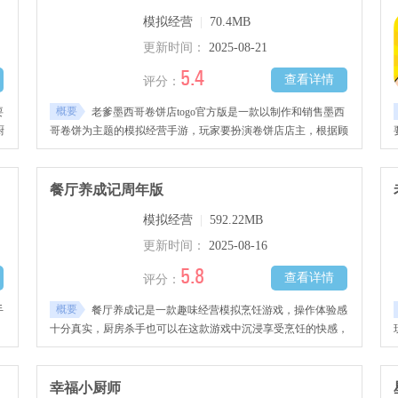
入了更多奇葩顾客的披萨口味，让玩家玩得十分趣味，感兴趣的
模拟经营
|
70.4MB
玩家千万不要错过哦！
更新时间：
2025-08-21
5.4
查看详情
评分：
概要
要
老爹墨西哥卷饼店togo官方版是一款以制作和销售墨西
厨
哥卷饼为主题的模拟经营手游，玩家要扮演卷饼店店主，根据顾
的
客需求挑选肉类进行烤制，搭配丰富配料完成订单，通过满足顾
家
客要求赚取金币、提升店铺等级，解锁更多食材与配方，喜欢烹
饪的小伙伴快来下载吧！
餐厅养成记周年版
模拟经营
|
592.22MB
更新时间：
2025-08-16
5.8
查看详情
评分：
概要
手
餐厅养成记是一款趣味经营模拟烹饪游戏，操作体验感
、
十分真实，厨房杀手也可以在这款游戏中沉浸享受烹饪的快感，
能
将经营赚钱与烹饪结合，玩家可以成为老板自由装修设计你的店
铺与餐厅，制定更多营销活动吸引顾客前来，成为大厨，根据不
同的食材与顾客的需求去进行烹饪，制作出美味佳肴，获取所有
幸福小厨师