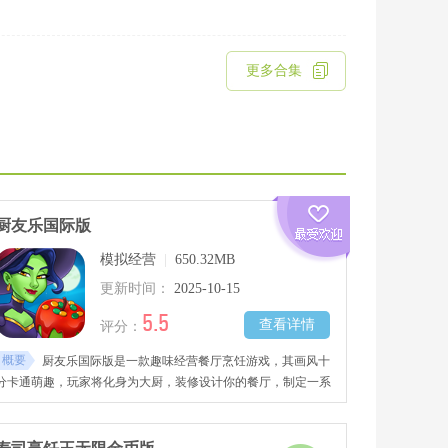
更多合集
厨友乐国际版
模拟经营
|
650.32MB
更新时间：
2025-10-15
5.5
查看详情
评分：
概要
厨友乐国际版是一款趣味经营餐厅烹饪游戏，其画风十
分卡通萌趣，玩家将化身为大厨，装修设计你的餐厅，制定一系
列营销手段与促销活动，收集更多食材、原材料、调味品等进行
烹饪，制作出美味可口的美食佳肴满足顾客的多样化需求，赚取
丰厚钱财将你的餐厅做大做强，开往全世界，感兴趣的玩家千万