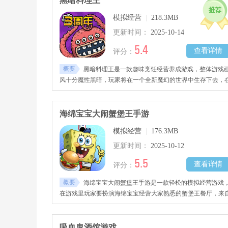
黑暗料理王
不要错过哦！
模拟经营
|
218.3MB
更新时间：
2025-10-14
5.4
查看详情
评分：
概要
黑暗料理王是一款趣味烹饪经营养成游戏，整体游戏
风十分魔性黑暗，玩家将在一个全新魔幻的世界中生存下去，
广阔的地图世界中进行探险历练，收集更多丰富珍贵的食材、
材料、调味品、可食用的怪兽等，发挥你的创意烹饪出黑暗料
进行售卖，赚取更多钱财与完成任务，感兴趣的玩家千万不要
海绵宝宝大闹蟹堡王手游
过哦！
模拟经营
|
176.3MB
更新时间：
2025-10-12
5.5
查看详情
评分：
概要
海绵宝宝大闹蟹堡王手游是一款轻松的模拟经营游戏
在游戏里玩家要扮演海绵宝宝经营大家熟悉的蟹堡王餐厅，来
海洋世界的客人们都会光顾你的店面，你的任务就是通过出色
烹饪技术满足它们的需要，制作各式各样可口的蟹堡，喜欢的
友快来下载吧！
吸血鬼酒馆游戏