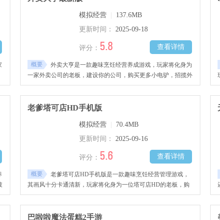
趣的玩家千万不要错过哦!
模拟经营
|
137.6MB
更新时间：
2025-09-18
5.8
查看详情
评分：
概要
家
外卖大亨是一款趣味烹饪经营养成游戏，玩家将化身为
一家外卖公司的老板，建设你的公司，购买更多小电驴，招揽外
热
卖员进行训练，与各种美食商家谈成合作，让每一位外卖员准时
客
快速的到达顾客手中，获取好评赚取更加钱财，提升你的公司知
名度，将你的外卖公司做大做强，感兴趣的玩家千万不要错过
老爹塔可店HD手机版
哦！
模拟经营
|
70.4MB
更新时间：
2025-09-16
5.6
查看详情
评分：
概要
养
老爹塔可店HD手机版是一款趣味烹饪经营管理游戏，
披
其画风十分卡通清新，玩家将化身为一位塔可店HD的老板，购
味
买各种设施设备完善你的塔克店，收集丰富新鲜的食材、原材
多
料、调味品等进行烹饪制作，根据顾客的需求灵活搭配与翻转，
要
炒菜等制作出美味可口的塔可，赚取更多钱财扩大发展你的店
巴啦啦魔法蛋糕2手游