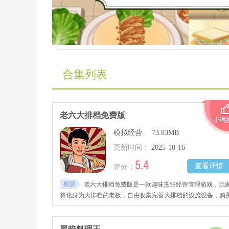
合集列表
老六大排档免费版
模拟经营
|
73.83MB
更新时间：
2025-10-16
5.4
查看详情
评分：
概要
老六大排档免费版是一款趣味烹饪经营管理游戏，玩
将化身为大排档的老板，自由收集完善大排档的设施设备，购
新鲜的食材、原材料、调味品等发挥你的烹饪技巧，根据顾客
需求自由搭配出不同的调料品，烹饪出让每一位顾客满意的美
佳肴，赚取更多钱财将你的大排档做大做强，感兴趣的玩家千