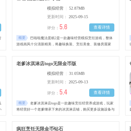
铺，感兴趣的玩家千万不要错过哦!
模拟经营
|
52.87MB
更新时间：
2025-09-15
5.6
查看详情
评分：
概要
营
巴啦啦魔法蛋糕2是一款趣味经营模拟烹饪游戏，整体
、
游戏画风十分清新精美，将趣味换装、烹饪美食、装修房屋家
悉
园、养成小魔仙等多样化玩法结合，带领玩家更多沉浸其中，可
加
以自定义你的小魔仙角色，解锁丰富风格的服装饰品装备本身，
着
收集各种食材、原材料进行烹饪，制作出美味甜蜜的蛋糕，完成
老爹冰淇淋店togo无限金币版
各种任务与挑战等，感兴趣的玩家千万不要错过哦！
模拟经营
|
31.05MB
更新时间：
2025-09-13
5.4
查看详情
评分：
概要
风
老爹冰淇淋店togo是一款趣味烹饪经营养成游戏，玩家
小
将经营好一个老爹继承下来的冰淇淋店铺，购买更多设施设备与
制
相关的烹饪工具，购买新鲜的原材料与不同口味的食材进行烹饪
，
制作，根据顾客的需求进行烹饪，制作出不同口味的冰淇淋，赚
不
取丰厚钱财，将你的店铺做大做强，感兴趣的玩家千万不要错过
疯狂烹饪无限金币钻石