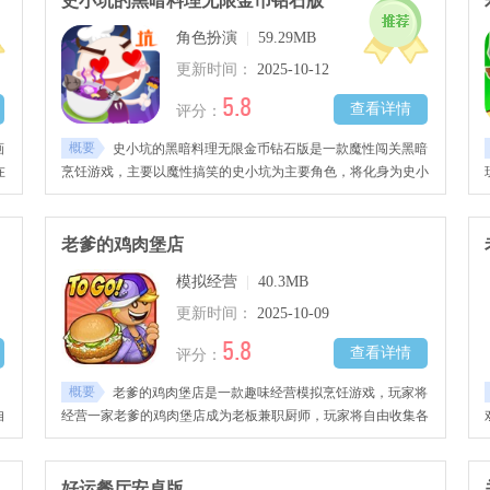
史小坑的黑暗料理无限金币钻石版
角色扮演
|
59.29MB
更新时间：
2025-10-12
5.8
查看详情
评分：
概要
画
史小坑的黑暗料理无限金币钻石版是一款魔性闯关黑暗
在
烹饪游戏，主要以魔性搞笑的史小坑为主要角色，将化身为史小
原
坑的全新身份一位喜爱黑暗料理的厨师，融入了许多丰富的主题
理
关卡与玩法，可以自由在美食岛上探险，收集不同的食材与调味
错
品，与邪恶的boss展开厮杀解锁更多无厘头的食谱，让玩家越玩
老爹的鸡肉堡店
越上瘾，感兴趣的朋友千万不要错过哦!
模拟经营
|
40.3MB
更新时间：
2025-10-09
5.8
查看详情
评分：
概要
，
老爹的鸡肉堡店是一款趣味经营模拟烹饪游戏，玩家将
自
经营一家老爹的鸡肉堡店成为老板兼职厨师，玩家将自由收集各
的
种食材、原材料、调味品等灵活搭配，根据不同顾客的需求进行
朋
烹饪，制作出美味可口的鸡肉堡，获取好评赚取更多钱财，将你
的店铺扩大起来，感兴趣的玩家千万不要错过哦！
好运餐厅安卓版