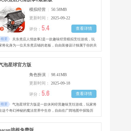
模拟经营
|
50.58MB
更新时间：
2025-09-22
5.4
查看详情
评分：
概要
关东煮店人情故事2是一款趣味经营模拟烹饪游戏，玩
家将化身为一位关东煮店铺的老板，自由装修设计独属于你的关
东煮店铺，购置各种多样化的烹饪工具，新鲜的食材、原材料与
调味品等帮助自己进行烹饪，根据每一位顾客的需求进行创造，
制作出美味可口的美食佳肴，赚取更多钱财，感兴趣的玩家千万
气泡星球官方版
不要错过哦！
角色扮演
|
98.41MB
更新时间：
2025-09-18
5.6
查看详情
评分：
概要
气泡星球官方版是一款休闲经营趣味烹饪游戏，玩家将
在这个奇幻神秘的魔法世界中生存，自由在广阔地图中探险历
练，在一个浮岛上经营属于你的餐厅，通过解锁收获更多丰富的
魔法食材与调味品进行烹饪，制作出不同口味的美味料理，吸引
顾客的光顾，赚取更多钱财，将你的餐厅做大做强，玩法自由度
bacon培根免费版