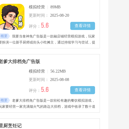
模拟经营
|
89MB
更新时间：
2025-08-20
5.6
查看详情
评分：
概要
我要当食神免广告版是一款融店铺经营模拟游戏，玩家
要扮演一位新手厨师或街头小吃摊主，通过持续学习与尝试，提
高自身的厨艺水平，慢慢成长为举世闻名的美食大师，游戏提供
丰富多样的食材选择，可自由搭配组合，创造出各式美味佳肴，
快来下载体验食神的一生吧！
老爹大排档免广告版
模拟经营
|
56.22MB
更新时间：
2025-08-08
5.6
查看详情
评分：
概要
老爹大排档免广告版是一款轻松有趣的餐饮模拟游戏，
玩家要经营一家充满烟火气的路边大排档，游戏中收录了数十道
地道的中式夜市美食配方，玩家要根据顾客订单快速完成烹饪，
随着生意兴隆可以逐步扩大店面规模，升级厨房设备，喜欢的朋
友快来下载吧！
星厨烹饪记