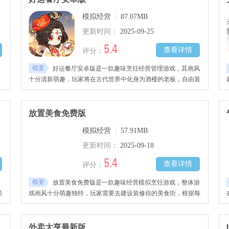
模拟经营
|
87.07MB
更新时间：
2025-09-25
5.4
查看详情
评分：
概要
，
好运餐厅安卓版是一款趣味烹饪经营管理游戏，其画风
十分清新萌趣，玩家将在古代世界中化身为酒楼的老板，自由装
客
修设计你的主题风格，将不同的食材、原材料、调味品等进行研
朋
究与烹饪，制作各种不同口味的美味佳肴，招揽员工进行培养训
练，为顾客带来最佳服务感，将你的酒楼做大做强，感兴趣的玩
放置美食免费版
家千万不要错过哦！
模拟经营
|
57.91MB
更新时间：
2025-09-18
5.4
查看详情
评分：
概要
，
放置美食免费版是一款趣味经营模拟烹饪游戏，整体游
美
戏画风十分萌趣独特，玩家需要去建设装修你的美食街，根据每
进
一个美食街店铺的不同，烹饪出多样化口味的美食佳肴，制定一
，
系列营销手段，招揽员工为顾客带来最佳服务体验感，吸引更多
错
顾客前来，赚取丰厚钱财，打造独属于你的美食商业帝国，感兴
外卖大亨最新版