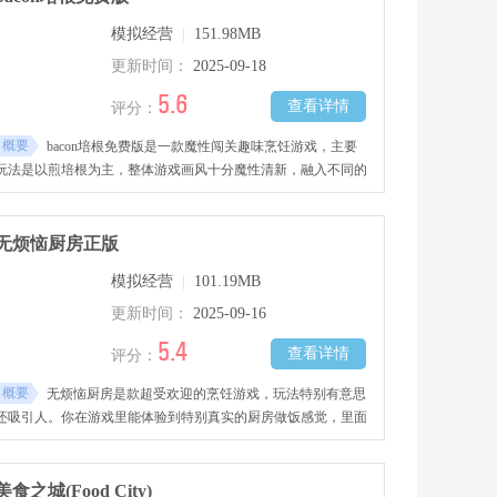
也极高，可以随意的对店铺进行装修DIY、逛街购物、结交好友
模拟经营
|
151.98MB
伙伴等玩法多多，感兴趣的玩家千万不要错过哦！
更新时间：
2025-09-18
5.6
查看详情
评分：
概要
bacon培根免费版是一款魔性闯关趣味烹饪游戏，主要
玩法是以煎培根为主，整体游戏画风十分魔性清新，融入不同的
难度的关卡以及多样化食物的混搭，玩家将灵活的操控锅展现高
超的颠锅技巧，注意火候与技巧，防止煎糊，轻松烹饪出一道又
一道美味的培根混搭食物，感兴趣的玩家千万不要错过哦!
无烦恼厨房正版
模拟经营
|
101.19MB
更新时间：
2025-09-16
5.4
查看详情
评分：
概要
无烦恼厨房是款超受欢迎的烹饪游戏，玩法特别有意思
还吸引人。你在游戏里能体验到特别真实的厨房做饭感觉，里面
有各种各样的食材和菜谱。做饭时得照着菜谱要求，选不同食材
来烹饪，当然也能用各种厨具和道具，这些东西能帮你更好完成
烹饪任务，切菜、翻炒还是摆盘都像真的在厨房一样，新手也能
美食之城(Food City)