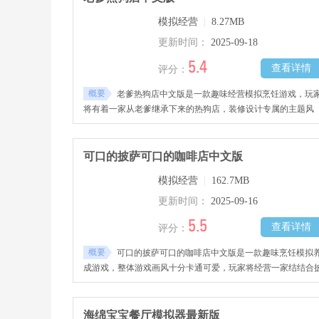
过哦！
模拟经营
|
8.27MB
更新时间：
2025-09-18
5.4
查看详情
评分：
概要
老爹热狗店中文版是一款趣味经营模拟烹饪游戏，玩
将有着一家从老爹继承下来的热狗店，装修设计专属的主题风
格，根据每一位顾客的口味进行烹饪获取好评，赚取钱财，将
狗与各种美食结合，研究出全新口味的热狗套餐，吸引更多顾
前来，体验感十足，感兴趣的玩家千万不要错过哦!
可口的披萨可口的咖啡店中文版
模拟经营
|
162.7MB
更新时间：
2025-09-16
5.5
查看详情
评分：
概要
可口的披萨可口的咖啡店中文版是一款趣味烹饪模拟
成游戏，整体游戏画风十分卡通可爱，玩家将经营一家结结合
萨、咖啡的店铺，自由装修你的店铺，研究制作出更多全新口
的披萨与咖啡，根据每一位前来顾客的需求进行烹饪，换取更
好评，赚取丰厚钱财，将店铺做大做强，感兴趣的玩家千万不
海绵宝宝餐厅模拟器最新版