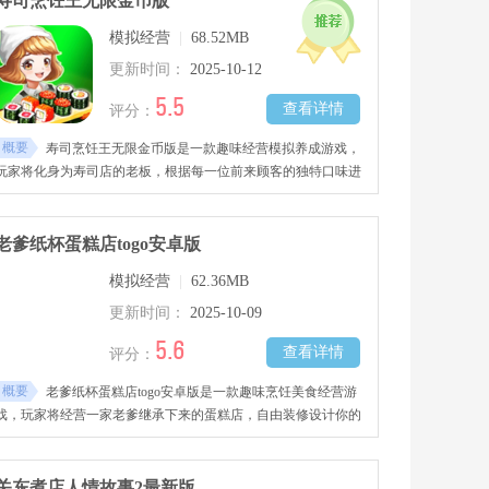
寿司烹饪王无限金币版
不要错过哦!
模拟经营
|
68.52MB
更新时间：
2025-10-12
5.5
查看详情
评分：
概要
寿司烹饪王无限金币版是一款趣味经营模拟养成游戏，
玩家将化身为寿司店的老板，根据每一位前来顾客的独特口味进
行烹饪制作，将食材、调味品等进行烹饪制作出让顾客满意的佳
肴，赚取好评，还可以随意发挥你的创意，研究出更多寿司口
味，将你的寿司店做大做强，感兴趣的玩家千万不要错过哦！
老爹纸杯蛋糕店togo安卓版
模拟经营
|
62.36MB
更新时间：
2025-10-09
5.6
查看详情
评分：
概要
老爹纸杯蛋糕店togo安卓版是一款趣味烹饪美食经营游
戏，玩家将经营一家老爹继承下来的蛋糕店，自由装修设计你的
店铺画风，根据顾客的多样化口味需求自由规划出不同的蛋糕、
甜品、冰淇淋等，赚取丰富的钱财，将你的蛋糕店开往全世界，
体验感十足，感兴趣的玩家千万不要错过哦！
关东煮店人情故事2最新版