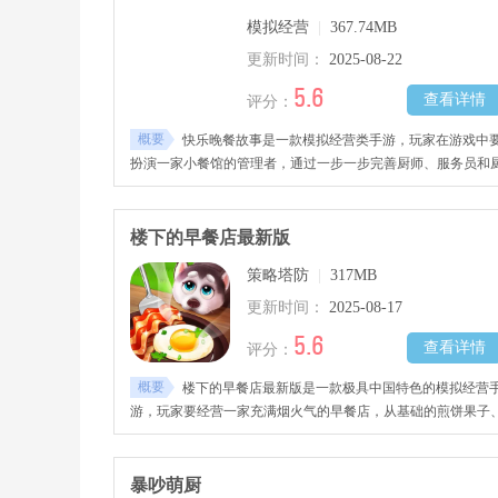
的汉堡店做大做强，感兴趣的玩家千万不要错过哦！
模拟经营
|
367.74MB
更新时间：
2025-08-22
5.6
查看详情
评分：
概要
快乐晚餐故事是一款模拟经营类手游，玩家在游戏中
扮演一家小餐馆的管理者，通过一步一步完善厨师、服务员和
房设备，最终打造属于自己的餐饮王国，玩家要时刻关注客人
需求与反馈，调整菜单和经营策略，不断优化与创新，成就一
令人满意的完美餐厅。
楼下的早餐店最新版
策略塔防
|
317MB
更新时间：
2025-08-17
5.6
查看详情
评分：
概要
楼下的早餐店最新版是一款极具中国特色的模拟经营
游，玩家要经营一家充满烟火气的早餐店，从基础的煎饼果子
豆浆油条起步，慢慢解锁烤冷面、小笼包等地方特色小吃，还
拓展至火锅、烧烤、煲仔饭等正餐，喜欢的朋友快来下载吧！
暴吵萌厨