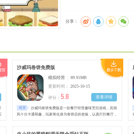
分享：
沙威玛卷饼免费版
模拟经营
|
89.91MB
更新时间：
2025-10-15
5.6
查看详情
评分：
概要
家
沙威玛卷饼免费版是一款餐厅经营趣味烹饪游戏，其画
买
风十分卡通萌趣，玩家将化身为卷饼店的老板，认真打扫餐厅，
的
装修不同主题风格的餐厅，收集各种食物、原材料、调味品等进
食
行制作，烹饪出每一位顾客满意的口味佳肴，赚取钱财将你的卷
万
饼店做大做强，感兴趣的玩家千万不要错过哦！