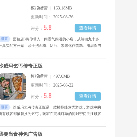
模拟经营
|
163.18MB
更新时间：
2025-08-26
5.8
查看详情
评分：
概要
面包店3将你带入一间香气四溢的小店，从解锁九十多
种真实配方开始，亲手把面粉、奶油、浆果化作蛋糕、甜甜圈与
松饼。
沙威玛乞丐传奇正版
模拟经营
|
497.6MB
更新时间：
2025-08-22
5.8
查看详情
评分：
概要
沙威玛乞丐传奇正版是一款模拟经营类游戏，游戏中的
所有顾客都被替换为乞丐，玩家在完成订单的同时密切关注顾客
的一举一动，游戏还设有无限挑战模式，供玩家不断突破自我、
刷新最高纪录，欢迎感兴趣的玩家下载试玩!
我要当食神免广告版