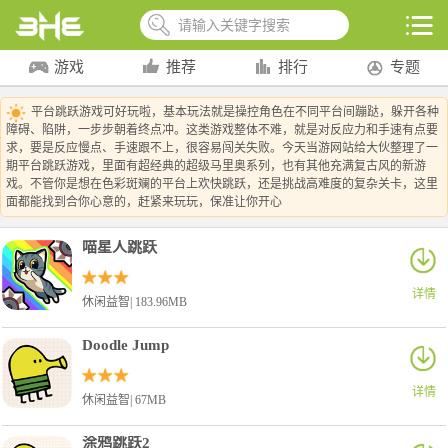
游戏
推荐
排行
专题
平台跳跃游戏可好玩啦，基本玩法就是操控角色在不同平台间蹦跶，躲开各种
障碍、陷阱，一步步朝着终点冲。这类游戏整体不难，就是对反应力和手速有点要
求，要是反应慢点、手速跟不上，很容易闯关失败。今天当游网站给大伙整理了一
期平台跳跃游戏，里面有超经典的超级马里奥系列，也有其他充满复古风的新游
戏。不管你是想在色彩斑斓的平台上欢快跳跃，还是挑战高难度的复杂关卡，这里
面都能找到合你心意的，赶紧来玩玩，保准让你开心
喵星人跳跃
详情
休闲益智| 183.96MB
Doodle Jump
详情
休闲益智| 67MB
涂鸦跳跃2