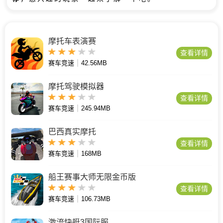
摩托车表演赛
查看详情
赛车竞速
42.56MB
摩托驾驶模拟器
查看详情
赛车竞速
245.94MB
巴西真实摩托
查看详情
赛车竞速
168MB
船王赛事大师无限金币版
查看详情
赛车竞速
106.73MB
激流快艇3国际服