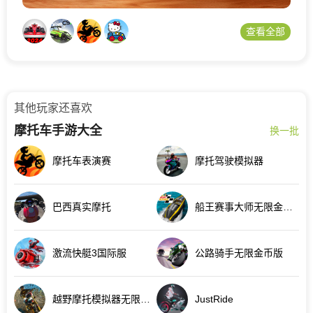
查看全部
其他玩家还喜欢
摩托车手游大全
换一批
摩托车表演赛
摩托驾驶模拟器
巴西真实摩托
船王赛事大师无限金币版
版
激流快艇3国际服
公路骑手无限金币版
越野摩托模拟器无限金币无限钻石版
JustRide