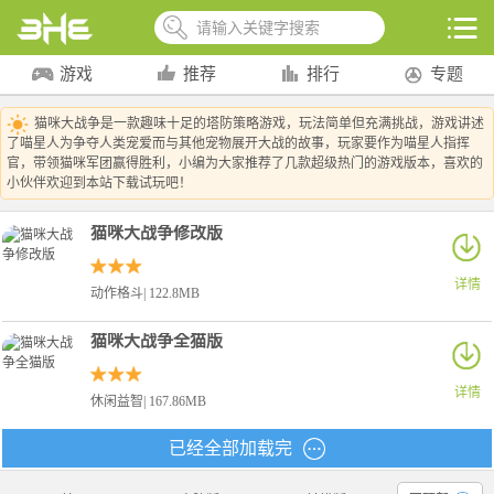
游戏
推荐
排行
专题
猫咪大战争是一款趣味十足的塔防策略游戏，玩法简单但充满挑战，游戏讲述
了喵星人为争夺人类宠爱而与其他宠物展开大战的故事，玩家要作为喵星人指挥
官，带领猫咪军团赢得胜利，小编为大家推荐了几款超级热门的游戏版本，喜欢的
小伙伴欢迎到本站下载试玩吧！
猫咪大战争修改版
详情
动作格斗| 122.8MB
猫咪大战争全猫版
详情
休闲益智| 167.86MB
已经全部加载完