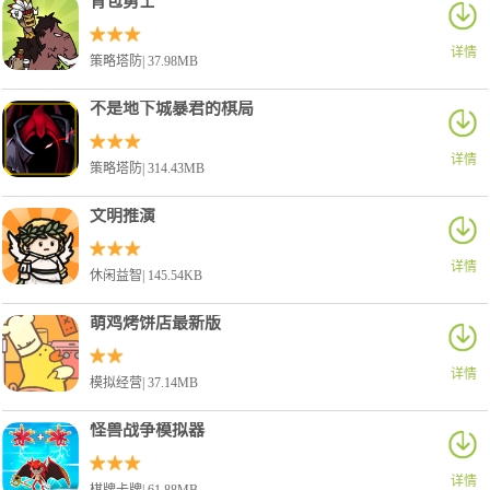
背包勇士
详情
策略塔防| 37.98MB
不是地下城暴君的棋局
详情
策略塔防| 314.43MB
文明推演
详情
休闲益智| 145.54KB
萌鸡烤饼店最新版
详情
模拟经营| 37.14MB
怪兽战争模拟器
详情