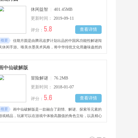
休闲益智
|
401.45MB
更新时间：
2019-09-11
5.8
查看详情
评分：
概要
佳期月圆是由腾讯追梦计划出品的中国风功能性解谜闯
关休闲手游。唯美水墨美术风格，将中华传统文化用趣味盎然的
创意谜题的形式和谐表达，惊艳的公益性游戏，玩中学，学中
玩，游戏性和开放度都很高，感兴趣的玩家不要错过哦！
画中仙破解版
冒险解谜
|
76.2MB
更新时间：
2018-01-07
5.6
查看详情
评分：
概要
画中仙破解版是一款融合了剧情、解谜、探索等元素的
游戏精品，玩家可以在游戏中体验高颜值的角色立绘，以及精心
设计的谜题关卡，不断解锁剧情、选择剧情发展方向，镜花水月
之中，体验唯美爱情，感兴趣的玩家快去下载吧！