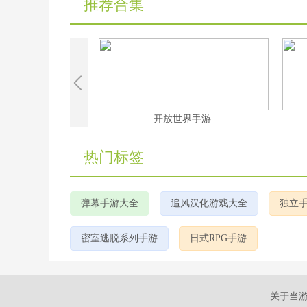
推荐合集
放世界手游
修仙手游大全
热门标签
弹幕手游大全
追风汉化游戏大全
独立
密室逃脱系列手游
日式RPG手游
关于当