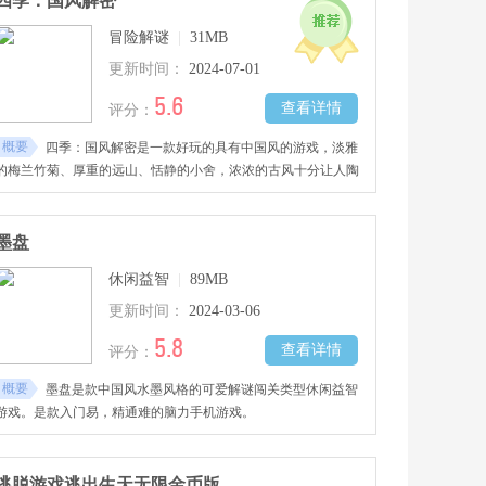
四季：国风解密
冒险解谜
|
31MB
更新时间：
2024-07-01
5.6
查看详情
评分：
概要
四季：国风解密是一款好玩的具有中国风的游戏，淡雅
的梅兰竹菊、厚重的远山、恬静的小舍，浓浓的古风十分让人陶
醉，感兴趣的玩家快去下载吧！
墨盘
休闲益智
|
89MB
更新时间：
2024-03-06
5.8
查看详情
评分：
概要
墨盘是款中国风水墨风格的可爱解谜闯关类型休闲益智
游戏。是款入门易，精通难的脑力手机游戏。
逃脱游戏逃出生天无限金币版