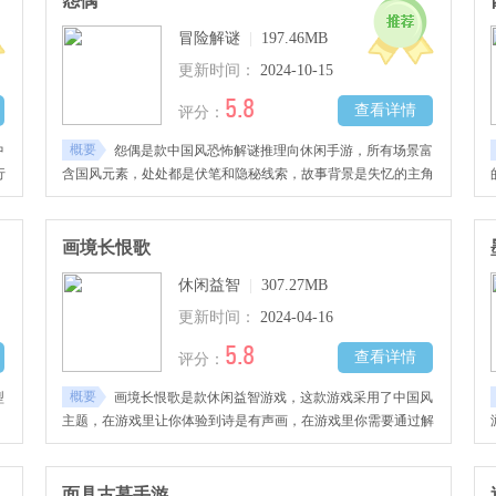
怨偶
冒险解谜
|
197.46MB
更新时间：
2024-10-15
5.8
查看详情
评分：
概要
中
怨偶是款中国风恐怖解谜推理向休闲手游，所有场景富
行
含国风元素，处处都是伏笔和隐秘线索，故事背景是失忆的主角
事
们再次聚首在密室。
画境长恨歌
休闲益智
|
307.27MB
更新时间：
2024-04-16
5.8
查看详情
评分：
概要
型
画境长恨歌是款休闲益智游戏，这款游戏采用了中国风
。
主题，在游戏里让你体验到诗是有声画，在游戏里你需要通过解
谜的方式来探索长恨歌的世界，喜欢的玩家们千万不要错过哦！
面具古墓手游