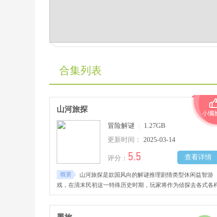
合集列表
山河旅探
冒险解谜
|
1.27GB
更新时间：
2025-03-14
5.5
查看详情
评分：
概要
山河旅探是款国风向的解谜推理剧情类型休闲益智游
戏，在清末民初这一特殊历史时期，玩家将作为侦探去各式各
充满古怪和玄机的案件中去拨开疑云，发掘真相。