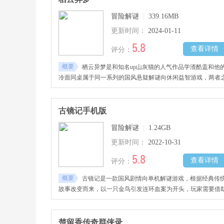
冒险解谜
|
339.16MB
更新时间：
2024-01-11
5.8
查看详情
评分：
概要
栖云异梦是和知名up山灰猫的人气作品学渣酷盖和他
冷面同桌属于同一系列的国风悬疑解谜向休闲益智游戏，两者
间相互关联，是喜欢山灰猫老师粉丝朋友的狂欢。
古镜记手机版
冒险解谜
|
1.24GB
更新时间：
2022-10-31
5.8
查看详情
评分：
概要
古镜记是一款国风剧情向单机解谜游戏，根据经典传
故事改变而来，以一只金鸟引发连环血案为开头，玩家需要借
古镜的力量
楚留香传奇群侠录