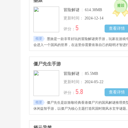
墨旅
冒险解谜
|
614.38MB
更新时间：
2024-12-14
5
查看详情
评分：
概要
墨旅是一款非常好玩的冒险解谜类手游，玩家在游戏
会进入一个国风的世界，在这里你需要依靠自己的聪明才智进
解密，游戏画质精美，带给玩家独特的体验，并且你还需要故
背后隐藏的真相。
僵尸先生手游
冒险解谜
|
85.5MB
更新时间：
2024-05-22
5.8
查看详情
评分：
概要
僵尸先生是款致敬经典香港僵尸片的国风解谜推理类
休闲益智手游，以僵尸为核心主题打造民国时期风水玄学谜题
栖云异梦