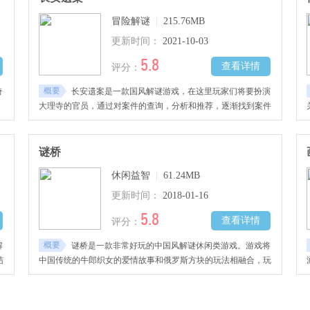
冒险解谜
|
215.76MB
更新时间：
2021-10-03
5.8
查看详情
评分：
概要
奇
长安遗案是一款国风解谜游戏，在这里玩家们将要扮演
大理寺的官员，通过对案件的查询，分析和推荐，逐渐找到案件
中隐藏的真相。
谜桥
休闲益智
|
61.24MB
更新时间：
2018-01-16
5.8
查看详情
评分：
概要
解
谜桥是一款非常好玩的中国风解谜休闲类游戏。游戏将
结
中国传统的牛郎织女的爱情故事和俄罗斯方块的玩法相融合，玩
家
家在游戏中利用俄罗斯方块来搭建鹊桥，让游戏中的男女主人公
相会，感兴趣的玩家快去下载吧！