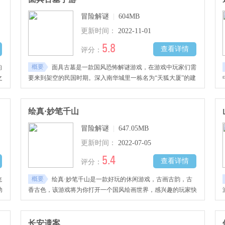
冒险解谜
|
604MB
更新时间：
2022-11-01
5.8
查看详情
评分：
概要
的
面具古墓是一款国风恐怖解谜游戏，在游戏中玩家们需
之
要来到架空的民国时期。深入南华城里一栋名为“天狐大厦”的建
筑中，开始探索游戏内容.
绘真·妙笔千山
冒险解谜
|
647.05MB
更新时间：
2022-07-05
5.4
查看详情
评分：
概要
统
绘真·妙笔千山是一款好玩的休闲游戏，古画古韵，古
助
香古色，该游戏将为你打开一个国风绘画世界，感兴趣的玩家快
去下载吧！
长安遗案