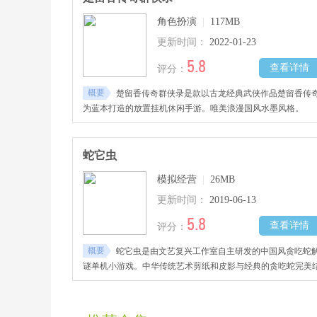
角色扮演
|
117MB
更新时间：
2022-01-23
5.8
查看详情
评分：
概要
楚留香传奇群侠录是款以古龙经典武侠作品楚留香传
为蓝本打造的放置挂机休闲手游。唯美浪漫国风水墨风格。
蛇它虫
模拟经营
|
26MB
更新时间：
2019-06-13
5.8
查看详情
评分：
概要
蛇它虫是由文艺复兴工作室自主研发的中国风贪吃蛇
谜单机小游戏。中华传统艺术剪纸和皮影与经典的贪吃蛇完美
合，同时带有丰富有趣的解谜元素，可玩性极高，感兴趣的玩
不要错过哦！