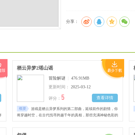
分享：
栖云异梦2瑶山谣
冒险解谜
|
476.91MB
更新时间：
2025-03-12
5
查看详情
评分：
概要
游戏是栖云异梦系列的第二部曲，延续前作的剧情，你
样
将穿越时空，在古代找寻跨越千年的真相，那些充满神秘色彩的
古器，神秘的隐世入口，都充满了诡异的气息，让我们探寻古瑶
山的真相，解开这一切的谜底吧！