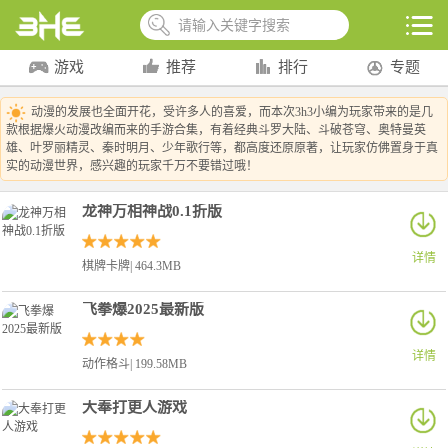
游戏
推荐
排行
专题
动漫的发展也全面开花，受许多人的喜爱，而本次3h3小编为玩家带来的是几
款根据爆火动漫改编而来的手游合集，有着经典斗罗大陆、斗破苍穹、奥特曼英
雄、叶罗丽精灵、秦时明月、少年歌行等，都高度还原原著，让玩家仿佛置身于真
实的动漫世界，感兴趣的玩家千万不要错过哦！
龙神万相神战0.1折版
详情
棋牌卡牌| 464.3MB
飞拳爆2025最新版
详情
动作格斗| 199.58MB
大奉打更人游戏