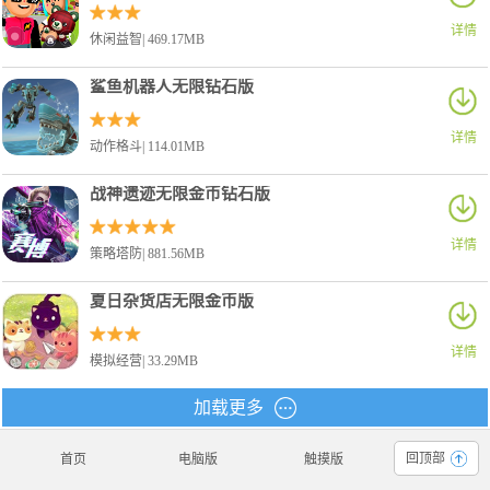
详情
休闲益智| 469.17MB
鲨鱼机器人无限钻石版
详情
动作格斗| 114.01MB
战神遗迹无限金币钻石版
详情
策略塔防| 881.56MB
夏日杂货店无限金币版
详情
模拟经营| 33.29MB
加载更多
回顶部
首页
电脑版
触摸版