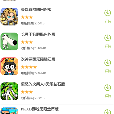
英雄冒险团内购版
详情
角色扮演| 55.5MB
长鼻子狗跑酷内购版
详情
动作格斗| 75.64MB
次神觉醒无限钻石版
详情
角色扮演| 79.99MB
愤怒的火柴人4无限钻石版
详情
动作格斗| 56.3MB
PKXD游戏无限金币版