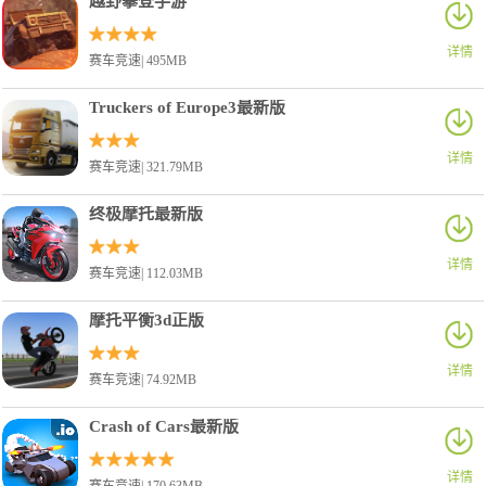
越野攀登手游
详情
赛车竞速| 495MB
Truckers of Europe3最新版
详情
赛车竞速| 321.79MB
终极摩托最新版
详情
赛车竞速| 112.03MB
摩托平衡3d正版
详情
赛车竞速| 74.92MB
Crash of Cars最新版
详情