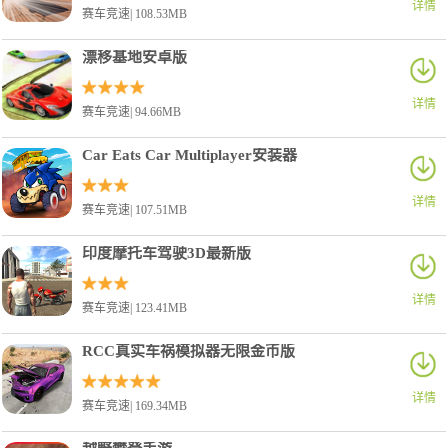
详情
赛车竞速| 108.53MB
漂移基地安卓版
详情
赛车竞速| 94.66MB
Car Eats Car Multiplayer安装器
详情
赛车竞速| 107.51MB
印度摩托车驾驶3D最新版
详情
赛车竞速| 123.41MB
RCC真实车祸模拟器无限金币版
详情
赛车竞速| 169.34MB