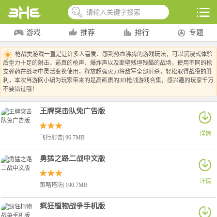
游戏
推荐
排行
专题
枪战类游戏一直是让许多人喜爱、感到热血沸腾的游戏玩法，可以沉浸式体验
后坐力十足的射击、逼真的枪声、爆炸声以及断壁残垣残酷的战场，使用不同的枪
支弹药在战场中灵活变换使用，释放超强火力将敌军全部射杀，轻松取得战役的胜
利，本次当游网小编为玩家带来的是高画质的3D枪战游戏合集，感兴趣的玩家千万
不要错过哦！
王牌突击队免广告版
详情
飞行射击| 96.7MB
勇猛之路二战中文版
详情
策略塔防| 190.7MB
疯狂植物战争手机版