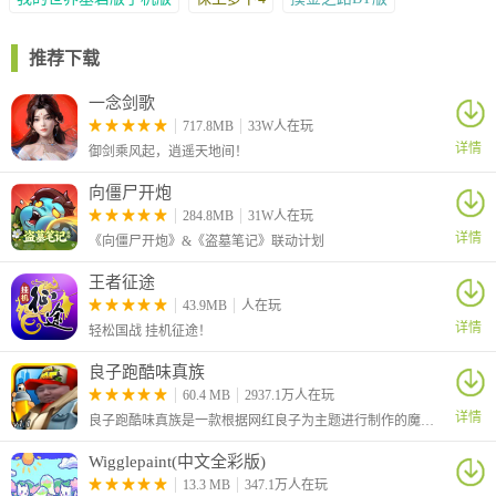
挑战较高难度的棋牌玩法。
2、跨服棋牌竞技提供多样对局方式，趣味背景音乐相伴，海量棋
推荐下载
牌内容随时畅玩，快速匹配让您几分钟内开启对决。
一念剑歌
3、这里是全新赚钱娱乐棋牌首选，专业玩家技术交流社区随时畅
717.8MB
33W人在玩
聊，全球竞技模式助您提升实力，豪华返利活动等您体验。
详情
御剑乘风起，逍遥天地间！
4、棋牌配备专属客服人员，可及时协助牌友处理游戏过程中出现
的各类问题。棋牌游戏亮点
向僵尸开炮
284.8MB
31W人在玩
详情
《向僵尸开炮》&《盗墓笔记》联动计划
王者征途
43.9MB
人在玩
详情
轻松国战 挂机征途！
良子跑酷味真族
60.4 MB
2937.1万人在玩
详情
良子跑酷味真族是一款根据网红良子为主题进行制作的魔改地铁跑酷游戏，游戏原本的主角杰克变成了我们的大胃袋良子，跑酷路上的金币也变成了良子最爱吃的焖子！
Wigglepaint(中文全彩版)
13.3 MB
347.1万人在玩