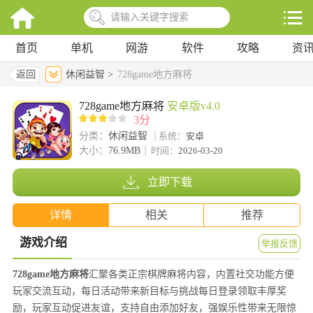
首页
单机
网游
软件
攻略
资
返回
休闲益智 >
728game地方麻将
728game地方麻将
安卓版v4.0
3分
分类：
休闲益智
系统：
安卓
大小：
76.9MB
时间：
2026-03-20
立即下载
详情
相关
推荐
游戏介绍
举报反馈
728game地方麻将
汇聚各类正宗棋牌麻将内容，内置社交功能方便
玩家交流互动，每日活动带来新目标与挑战每日登录领取丰厚奖
励，玩家互动促进友谊，支持自由添加好友，强娱乐性带来无限惊