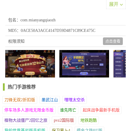
竞技，搭配欢快背景音乐与精美画面，带来惊喜不断的游戏体验，
展开
特别适合工作之余放松身心。
2、平台运行稳定不卡顿，每局比赛不到一分钟轻松利用碎片时
包名：com.mianyangqiaozh
间，多场景自由操控角色移动，打造顶级手机棋牌体验。
3、游戏优点
MD5：0ACE50A3ACC4147D59D4871C89CE475C
4、畅享多元休闲游戏类型，感受优质趣味竞技模式带来的顶级快
点击查看
权限须知
感，充分体验不同玩法特色，全面升级后解锁更丰富模式内容。
游戏亮点
1、优质内容塑造充满魅力的娱乐感受，每款棋牌产品均为独立架
构能迅速完成切换；
2、通过实时牌局数据加密+行为特征分析双系统，能识别99%以上
的异常操作，保证竞技公平。
热门手游推荐
3、采用轻量化设计占用极低内存，这个广受好评的棋牌平台支持
安全可靠的在线竞技，让您尽情享受无忧游戏体验。
刀锋无双2折扣版
墨武江山
嘿嘿太空杀
4、依托先进技术研发炫丽3D视觉效果，超清画质降低长时间对局
停车场多人游戏无限金币版
谁先阵亡
起床战争最新手机版
的眼部疲劳，另设幸运转盘玩法，带来耳目一新的体验。
植物大战僵尸2回忆之旅
游戏优势
pvz2国际版
地铁跑酷
我的世界基岩版手机版
1、棋牌玩法丰富多元，玩家可自主挑选简单模式逐步上手，也能
保卫萝卜4
摸金之路BT版