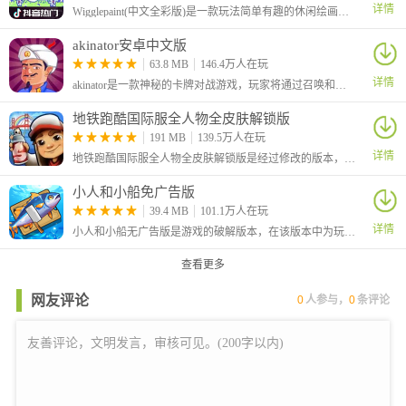
详情
Wigglepaint(中文全彩版)是一款玩法简单有趣的休闲绘画涂鸦游戏，本次为大家带来的是中文全彩版本，该版本由B站UP主“角赤pulupo”制作，支持中文还有十六种色彩画笔，让你可以自由绘画涂鸦！
akinator安卓中文版
63.8 MB
146.4万人在玩
详情
akinator是一款神秘的卡牌对战游戏，玩家将通过召唤和组合各种神秘的卡牌来战斗，感兴趣的小伙伴快来试试吧！
地铁跑酷国际服全人物全皮肤解锁版
191 MB
139.5万人在玩
详情
地铁跑酷国际服全人物全皮肤解锁版是经过修改的版本，大家在游戏中可以自由的选择角色，还解锁全部的皮肤，让你可以对角色进行自由的装扮，从而有着更加个性化的效果。
小人和小船免广告版
39.4 MB
101.1万人在玩
详情
小人和小船无广告版是游戏的破解版本，在该版本中为玩家去除了广告，玩家可以不看广告直接获得奖励。这是一款休闲模拟游戏，在游戏中玩家将化身为航海家，你需要做的就是不断的召唤钓鱼。
查看更多
网友评论
0
人参与，
0
条评论