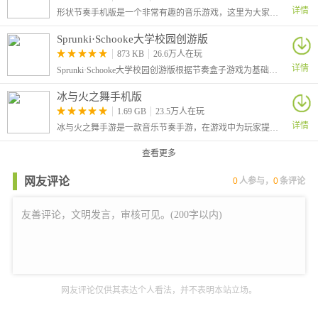
详情
形状节奏手机版是一个非常有趣的音乐游戏，这里为大家带来的是移植到手机上的版本，采用简洁的图形、线条和纯色填充等元素，避免复杂的画面设计
Sprunki·Schooke大学校园创游版
873 KB
26.6万人在玩
详情
Sprunki·Schooke大学校园创游版根据节奏盒子游戏为基础制作，加入了大学各种不同的元素，和原版的画风也不一样，你可以通过拖动角色来创作音乐，加入各种有趣的节奏，创造出有趣的混合音轨！
冰与火之舞手机版
1.69 GB
23.5万人在玩
详情
冰与火之舞手游是一款音乐节奏手游，在游戏中为玩家提供了非常多的关卡，每一个关卡都有一个对应的歌曲和移动路线。
查看更多
网友评论
0
人参与，
0
条评论
网友评论仅供其表达个人看法，并不表明本站立场。