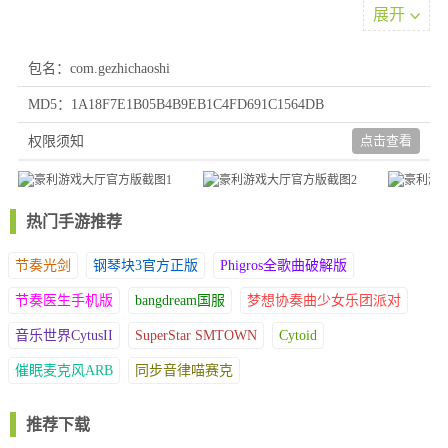
2、横屏画面展示营造沉浸氛围，支持话费现金奖励兑换，聚合海
展开
量娱乐玩法模式，助力玩家高效精进牌技。
3、游戏规则简单直观，新手也能快速上手，精心设计的美术界面
包名：com.gezhichaoshi
带来震撼视觉效果，实时排行榜促进玩家实力比拼。
MD5：1A18F7E1B05B4B9EB1C4FD691C1564DB
4、每日发放的丰厚礼包能助力玩家快速推进游戏进度，高清画质
带来舒适视觉感受，注册即可领取3元奖励并获得三次重新开始机
点击查看
权限须知
会。
游戏优势
1、无论是休闲用户还是专业竞技者，平台都提供丰富选择以满足
热门手游推荐
多元需求。简易上手的设定确保每位参与者都能在此找到专属乐
节奏光剑
钢琴块3官方正版
Phigros全歌曲破解版
趣。
2、全程与真实玩家实时对战，新手攻略暗藏神秘奖励，严格杜绝
节奏医生手机版
bangdream国服
梦想协奏曲少女乐团派对
作弊行为保障纯粹游戏体验，高清画质带来更强代入感。
音乐世界CytusII
SuperStar SMTOWN
Cytoid
3、严格遵循公平竞技原则，每日签到可领取实用道具奖励，免注
册设计让玩家快速开启游戏，丰厚金币奖池等你赢取。
催眠麦克风ARB
同步音律喵赛克
4、游戏采用高品质画面呈现，所有参与者均为真实玩家零机器
人，支持好友联机对战，不间断的赛事活动随时可参与赢取奖励，
推荐下载
新用户注册即获专属入门教程指导。