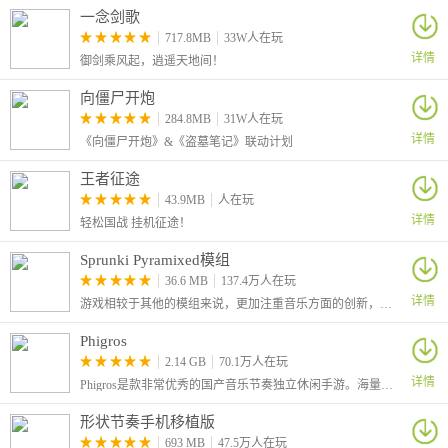
一念剑歌
717.8MB
33W人在玩
详情
御剑乘风起，逍遥天地间！
向僵尸开炮
284.8MB
31W人在玩
详情
《向僵尸开炮》&《盗墓笔记》联动计划
王者征途
43.9MB
人在玩
详情
轻松国战 挂机征途！
Sprunki Pyramixed模组
36.6 MB
137.4万人在玩
详情
游戏相较于其他的模组来说，更加注重音乐方面的创新，画面修改并没有多大，在游戏性上还添加了很多不同的隐藏角色，让你可以自由探索，各种有趣的彩蛋等你来解锁哦！
Phigros
2.14 GB
70.1万人在玩
详情
Phigros是款非常优秀的国产音乐节奏独立休闲手游。海量原创音乐曲库，主打带感的电子音乐风格，打击手感超一流，极具田占新兴的复杂多样铺面，精美的二次元cg，游戏性极佳，喜欢音游的玩家不要错过哦！
形状节奏手机移植版
693 MB
47.5万人在玩