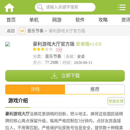
首页
单机
网游
软件
攻略
资
返回
音乐节奏 >
豪利游戏大厅官方版
豪利游戏大厅官方版
安卓版v1.0.0
3分
分类：
音乐节奏
系统：
安卓
大小：
77.2MB
时间：
2026-06-11
立即下载
详情
推荐
游戏介绍
举报反馈
豪利游戏大厅
没搞花里胡哨的创新，把斗地主、麻将这些国民级棋
牌的核心爽点保留升级，每局严格控制在3分钟内，点好友房直接
拉人，不用等匹配。严格保护玩家账号信息安全，提供数十种精美