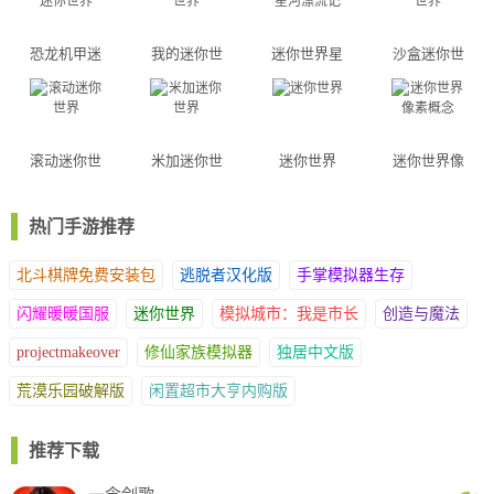
恐龙机甲迷
我的迷你世
迷你世界星
沙盒迷你世
你世界
界
河漂流记
界
滚动迷你世
米加迷你世
迷你世界
迷你世界像
界
界
素概念
热门手游推荐
北斗棋牌免费安装包
逃脱者汉化版
手掌模拟器生存
闪耀暖暖国服
迷你世界
模拟城市：我是市长
创造与魔法
projectmakeover
修仙家族模拟器
独居中文版
荒漠乐园破解版
闲置超市大亨内购版
推荐下载