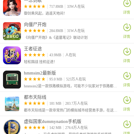
一念剑歌
717.8MB
33W人在玩
详情
御剑乘风起，逍遥天地间！
向僵尸开炮
284.8MB
31W人在玩
详情
《向僵尸开炮》&《盗墓笔记》联动计划
王者征途
43.9MB
人在玩
详情
轻松国战 挂机征途！
hmmsim2最新版
95.0 MB
523万人在玩
详情
hmmsim2是一款铁路模拟游戏，可能不少玩家对于铁路都非常的感兴趣，想知道列车的驾驶体验，这款游戏真实还原和模拟列车的行驶，玩家可以按照任务去到达一些站点。
都市天际线
181 MB
283.7万人在玩
详情
都市天际线是一款非常热门的模拟城市经营类手游，在这里玩家将从零开始经营一座城市，开局你需要先规划好城市中的路线，并建造各种标示性的建筑，吸引更多的居民前来入驻。
虚拟国家dummynation手机版
142 MB
276.6万人在玩
详情