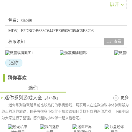
用。
展开
3、采用智能匹配系统快速开启对局，无需繁琐准备即可轻松对
战，数秒内即可进入棋牌竞技
包名：xiaojiu
4、这是一款全新正规且充满竞技娱乐趣味的优质平台，每日参与
MD5：F2DBC9B633C644FBE6508C054C6E8703
比赛都能收获大量筹码奖励。
游戏魅力
点击查看
权限须知
1、零门槛参与，丰富游戏资源任你选择，随时随地开启竞技，感
受与众不同的棋牌乐趣。棋牌游戏优点
迷你
2、采用精致细腻的美术风格打造视觉体验，汇聚海量棋牌项目供
玩家自由选择，提供差异化优质内容满足多元需求。
猜你喜欢
3、操作设计精巧，赛事紧张刺激，等级划分清晰，带来全新感
受。
迷你
4、玩家能随时与各地棋牌高手实时互动，通过连麦或文字分享对
迷你系列游戏大全
更多
[共15款]
局心得、宣泄情绪，和真人同台PK感受最鲜活的对战氛围。
迷你系列游戏是目前比较热门的手机游戏，玩家可以在这款游戏中体验到最为
纯正的迷你旅途，但是有很多小伙伴不知道该如何寻找对应的迷你游戏，下面小编
为大家进行了整理，感兴趣的小伙伴一起来看看吧。