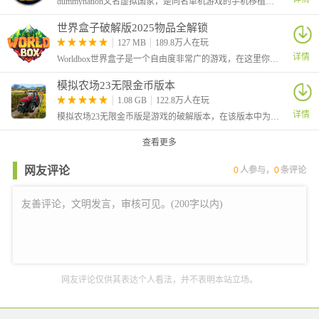
dummynation又名虚拟国家，是同名单机游戏的手机移植版本，在移动端玩家也能够体验高自由的仿真世界国家建设策略类型手机游戏。从国家的角度来进行政治、经济、文化等各方面的宏观方针制定。
世界盒子破解版2025物品全解锁
127 MB
189.8万人在玩
详情
Worldbox世界盒子是一个自由度非常广的游戏，在这里你将创建一个世界，你就是这个世界的神，可以创造任何元素和生物
模拟农场23无限金币版本
1.08 GB
122.8万人在玩
详情
模拟农场23无限金币版是游戏的破解版本，在该版本中为玩家提供了无限金币，并且部分车辆的价格变0，让玩家买车更加的方便。这是一款手机农场模拟游戏，在游戏中你将成为一名农场主，自由管理自己的农场。
查看更多
网友评论
0
人参与，
0
条评论
网友评论仅供其表达个人看法，并不表明本站立场。