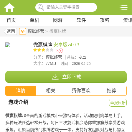
首页
单机
网游
软件
攻略
资
返回
模拟经营 >
微赢棋牌
微赢棋牌
安卓版v4.0.3
3分
分类：
模拟经营
系统：
安卓
大小：
77MB
时间：
2026-05-25
立即下载
详情
相关
猜你喜欢
推荐
游戏介绍
举报反馈
微赢棋牌
超全面的游戏模式带来独特体验，活动规则简单易上手，
多种玩法任选轻松开战，每日三次复活机会助你重振旗鼓享受游戏
乐趣。汇聚当前热门棋牌游戏于一体，支持好友组队对战与礼物互