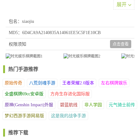
2、界面简洁明了，方便玩家进行商品的购买和交换。商城中还准
展开
备了各种华丽精美的礼包供玩家选择，满足大家的个性化需求，增
添更多惊喜。
包名：xiaojiu
3、玩法难度轻松简单，带来舒适的全新体验。这里提供独家优质
MD5：6D4CA9A2140835A14061EE5C5F1E10CB
的竞技服务，比赛场次丰富多样，是游玩的绝佳选择。
游戏亮点
点击查看
权限须知
1、丰富的奖励充满惊喜，不同游戏模式各有乐趣。更有许多具有
当地特色风味的游戏，让大家尽情享受趣味十足的指尖玩法。
2、汇聚了众多好玩的资源，无需多言，错过实在可惜。玩家可以
热门手游推荐
在这里感受真人竞技的独特魅力。
原始传奇
八荒剑魂手游
王者荣耀2.0版本
左右棋牌娱乐
3、画质上乘，大量在线玩家共同打造了精彩绝伦的掌上魅力竞技
体验。全新升级的玩法丰富多样，多种玩法任君挑选。
全盛棋牌69cc安卓版
方舟生存进化国际服
原神(Genshin Impact)外服
碧蓝航线
非人学园
元气骑士前传
梦幻西游手游网易版
这是我的战争手游
推荐下载