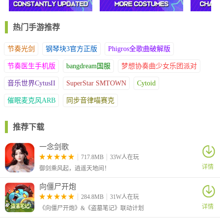
热门手游推荐
节奏光剑
钢琴块3官方正版
Phigros全歌曲破解版
节奏医生手机版
bangdream国服
梦想协奏曲少女乐团派对
音乐世界CytusII
SuperStar SMTOWN
Cytoid
催眠麦克风ARB
同步音律喵赛克
推荐下载
一念剑歌
717.8MB
33W人在玩
详情
御剑乘风起，逍遥天地间！
3、开始闯关前玩家可以点击右边的按钮来装扮自己;
向僵尸开炮
284.8MB
31W人在玩
详情
《向僵尸开炮》&《盗墓笔记》联动计划