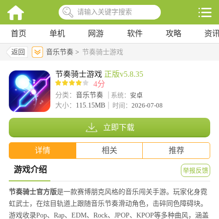
首页
单机
网游
软件
攻略
资
返回
音乐节奏 >
节奏骑士游戏
节奏骑士游戏
正版v5.8.35
4分
分类：
音乐节奏
系统：
安卓
大小：
115.15MB
时间：
2026-07-08
立即下载
详情
相关
推荐
游戏介绍
举报反馈
节奏骑士官方版
是一款赛博朋克风格的音乐闯关手游。玩家化身霓
虹武士，在炫目轨道上跟随音乐节奏滑动角色，击碎同色障碍块。
游戏收录Pop、Rap、EDM、Rock、JPOP、KPOP等多种曲风，涵盖