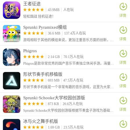
王者征途
43.9MB
人在玩
详情
轻松国战 挂机征途！
Sprunki Pyramixed模组
36.6 MB
137.4万人在玩
详情
游戏相较于其他的模组来说，更加注重音乐方面的创新，画面修改并没有多大，在游戏性上还添加了很多不同的隐藏角色，让你可以自由探索，各种有趣的彩蛋等你来解锁哦！
Phigros
2.14 GB
70.1万人在玩
详情
Phigros是款非常优秀的国产音乐节奏独立休闲手游。海量原创音乐曲库，主打带感的电子音乐风格，打击手感超一流，极具田占新兴的复杂多样铺面，精美的二次元cg，游戏性极佳，喜欢音游的玩家不要错过哦！
形状节奏手机移植版
693 MB
47.5万人在玩
详情
形状节奏手机版是一个非常有趣的音乐游戏，这里为大家带来的是移植到手机上的版本，采用简洁的图形、线条和纯色填充等元素，避免复杂的画面设计
Sprunki·Schooke大学校园创游版
873 KB
26.6万人在玩
详情
Sprunki·Schooke大学校园创游版根据节奏盒子游戏为基础制作，加入了大学各种不同的元素，和原版的画风也不一样，你可以通过拖动角色来创作音乐，加入各种有趣的节奏，创造出有趣的混合音轨！
冰与火之舞手机版
1.69 GB
23.5万人在玩