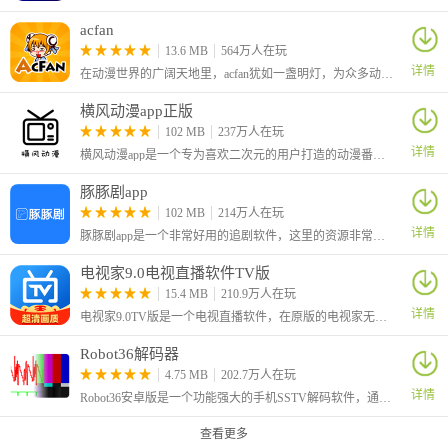
acfan
13.6 MB
564万人在玩
详情
在动漫世界的广阔天地里，acfan犹如一盏明灯，为众多动漫爱好者照亮前行的道路。这款深受用户喜爱的动漫播放软件，不仅坐拥海量一手动漫资源，还提供超清画质与闪电般的加载速度，让你随时随地畅享动漫的乐趣。
横风动漫app正版
102 MB
237万人在玩
详情
横风动漫app是一个专为喜欢二次元的用户打造的动漫番剧平台，这里有着海量的热门的动画，同时也收录了许多已经完结的经典动画
豚豚剧app
102 MB
214万人在玩
详情
豚豚剧app是一个非常好用的追剧软件，这里的资源非常的丰富，可以免费看全网腐剧、百合、动漫、泰剧、韩剧、欧美剧等海外剧，在这个平台上面，可以获取大量的影视剧资源
电视家9.0电视直播软件TV版
15.4 MB
210.9万人在玩
详情
电视家9.0TV版是一个电视直播软件，在原版的电视家无了之后，我们就可以来使用这个全新的9.0版本，这是借名复活的版本，让大家可以继续享受看电视的乐趣。
Robot36解码器
4.75 MB
202.7万人在玩
详情
Robot36安卓版是一个功能强大的手机SSTV解码软件，通过这个软件我们就可以很轻松的体验到慢扫描电视的使用。SSTV全称是Slow-scan Television慢扫描电视
查看更多