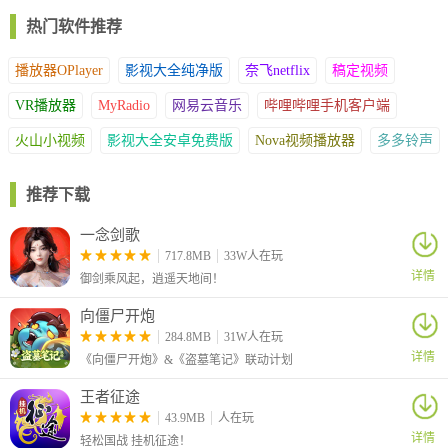
热门软件推荐
播放器OPlayer
影视大全纯净版
奈飞netflix
稿定视频
VR播放器
MyRadio
网易云音乐
哔哩哔哩手机客户端
火山小视频
影视大全安卓免费版
Nova视频播放器
多多铃声
推荐下载
一念剑歌
717.8MB
33W人在玩
详情
御剑乘风起，逍遥天地间！
向僵尸开炮
284.8MB
31W人在玩
详情
《向僵尸开炮》&《盗墓笔记》联动计划
王者征途
43.9MB
人在玩
详情
轻松国战 挂机征途！