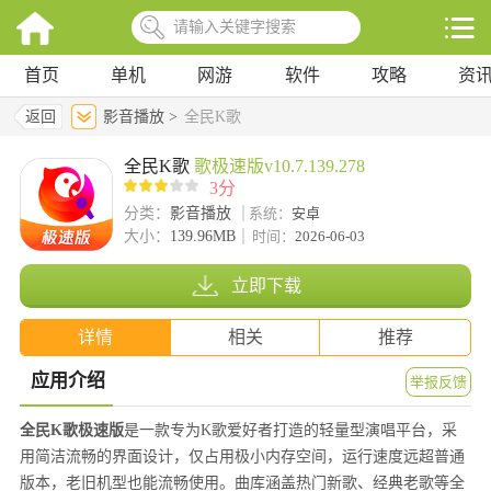
首页
单机
网游
软件
攻略
资
返回
影音播放 >
全民K歌
全民K歌
歌极速版v10.7.139.278
3分
分类：
影音播放
系统：
安卓
大小：
139.96MB
时间：
2026-06-03
立即下载
详情
相关
推荐
应用介绍
举报反馈
全民K歌极速版
是一款专为K歌爱好者打造的轻量型演唱平台，采
用简洁流畅的界面设计，仅占用极小内存空间，运行速度远超普通
版本，老旧机型也能流畅使用。曲库涵盖热门新歌、经典老歌等全