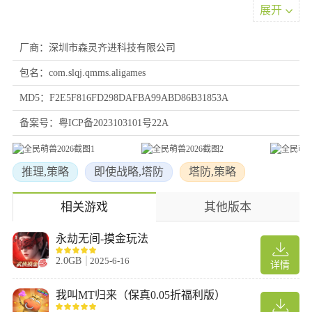
展开
更高难度的关卡、解锁更多秘境，还能获得更多稀有快递箱，开出
限定款家具，让你的家园越来越温馨热闹。
厂商：深圳市森灵齐进科技有限公司
4、升级你的英雄
包名：com.slqj.qmms.aligames
这是提升队伍战力、轻松闯过秘境的关键。你可以在「英雄」界面
中，查看并管理自己的萌兽伙伴，通过升级、解锁、搭配阵容，打
MD5：F2E5F816FD298DAFBA99ABD86B31853A
造一支独一无二的强力队伍。随着萌兽等级的提升，你在关卡中的
备案号：粤ICP备2023103101号22A
伤害、清场效率都会显著提高，面对更强的敌人和 BOSS 也能从容
应对。
推理,策略
即使战略,塔防
塔防,策略
游戏特色
相关游戏
其他版本
1、随心养成萌趣集结：汇聚海量搞怪动漫角色可供收集，可精细
化养成组建专属战队，各式精美时装自由穿搭，轻松打造独一无二
永劫无间-摸金玩法
的萌系个性化造型。
2、佛系挂机策略制胜：内置离线挂机玩法，离线也能稳定获取收
2.0GB
2025-6-16
详情
益，省去长时间在线操作;融合放置策略与肉鸽随机奇遇机制，每一
次冒险探索都充满全新趣味。
我叫MT归来（保真0.05折福利版）
3、多元玩法热血狂欢：拥有关卡冒险、硬核副本挑战、多人竞技