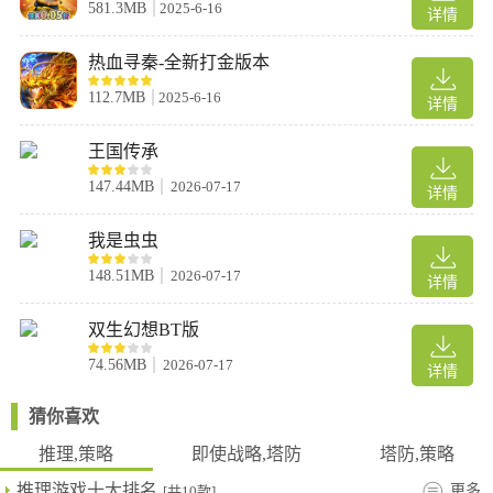
581.3MB
2025-6-16
详情
对决等丰富内容，搭配各类 PVE 副本与休闲娱乐玩法，兼顾热血
战斗与轻松休闲两种游玩体验。
热血寻秦-全新打金版本
4、百变肉鸽趣味翻倍：依托随机战局机制打造多变冒险旅程，每
112.7MB
2025-6-16
轮冒险体验截然不同，结合休闲解压玩法，沉浸式探索魔幻秘境，
详情
全程玩法不重复。
王国传承
游戏亮点
147.44MB
2026-07-17
详情
1、离线挂机福利十足，随时自动累积丰厚资源，大幅降低养成负
担，适配碎片化时间轻松游玩。
我是虫虫
2、策略深度十足，注重玩家阵容排布搭配，随机技能可选需合理
148.51MB
2026-07-17
规划，自主抉择角色进化发展方向。
详情
3、海量怪物组团来袭，灵活搭配阵容与技能组合，战斗特效炫酷
双生幻想BT版
炸裂，畅享爽快割草式打怪体验。
游戏优势
74.56MB
2026-07-17
详情
1、萌兽阵容丰富可自由收集养成，时装外观随心自定义搭配，轻
猜你喜欢
松打造专属个性化战斗小队。
推理,策略
即使战略,塔防
塔防,策略
2、全自动离线挂机收益模式，无需熬夜肝游戏，依靠阵容策略搭
配即可轻松通关取胜。
推理游戏十大排名
更多
[共10款]