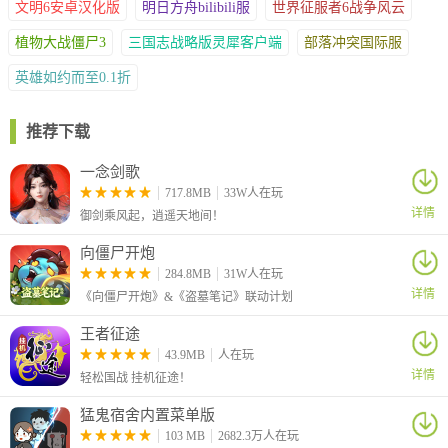
文明6安卓汉化版
明日方舟bilibili服
世界征服者6战争风云
植物大战僵尸3
三国志战略版灵犀客户端
部落冲突国际服
英雄如约而至0.1折
推荐下载
一念剑歌
717.8MB
33W人在玩
详情
御剑乘风起，逍遥天地间！
向僵尸开炮
284.8MB
31W人在玩
详情
《向僵尸开炮》&《盗墓笔记》联动计划
王者征途
43.9MB
人在玩
详情
轻松国战 挂机征途！
猛鬼宿舍内置菜单版
103 MB
2682.3万人在玩