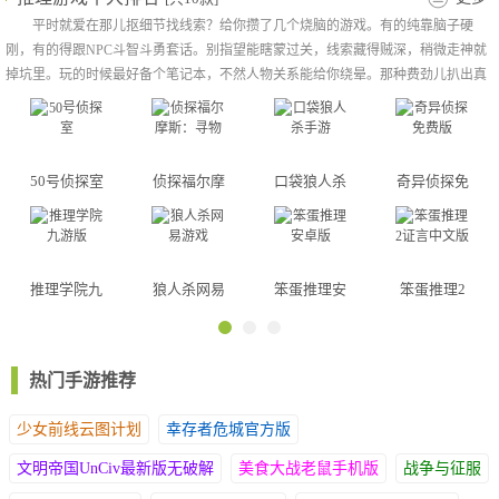
3、独创肉鸽随机机制，冒险途中奇遇不断，每一次探索都能收获
平时就爱在那儿抠细节找线索？给你攒了几个烧脑的游戏。有的纯靠脑子硬
全新玩法体验。
刚，有的得跟NPC斗智斗勇套话。别指望能瞎蒙过关，线索藏得贼深，稍微走神就
4、玩法体系丰富完善，闯关、副本、多人竞技应有尽有，兼具热
掉坑里。玩的时候最好备个笔记本，不然人物关系能给你绕晕。那种费劲儿扒出真
血竞技与休闲佛系双重乐趣。
凶的爽感，比刷短视频上头多了，玩完感觉智商都涨了几分。
50号侦探室
侦探福尔摩
口袋狼人杀
奇异侦探免
斯：寻物
手游
费版
推理学院九
狼人杀网易
笨蛋推理安
笨蛋推理2
游版
游戏
卓版
证言中文版
热门手游推荐
少女前线云图计划
幸存者危城官方版
文明帝国UnCiv最新版无破解
美食大战老鼠手机版
战争与征服