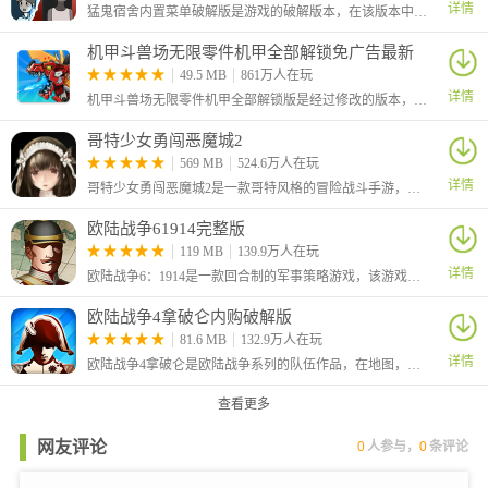
详情
猛鬼宿舍内置菜单破解版是游戏的破解版本，在该版本中为玩家提供了菜单，玩家可以通过内置的菜单获得各种强化功能。
机甲斗兽场无限零件机甲全部解锁免广告最新
版
49.5 MB
861万人在玩
详情
机甲斗兽场无限零件机甲全部解锁版是经过修改的版本，在这里玩家进入游戏后可以看到左上角的零件数量已经是最大值，并且不管你怎么消耗都是不会减少的
哥特少女勇闯恶魔城2
569 MB
524.6万人在玩
详情
哥特少女勇闯恶魔城2是一款哥特风格的冒险战斗手游，游戏中你将扮演一个哥特美少女和各种敌人进行决斗，不断地提升自己的战斗能力，挑战更为强大的敌人
欧陆战争61914完整版
119 MB
139.9万人在玩
详情
欧陆战争6：1914是一款回合制的军事策略游戏，该游戏严格参照历史，以第一次世界大战为背景，在线了当年的经典战役，该有延续了前作优秀的玩法。
欧陆战争4拿破仑内购破解版
81.6 MB
132.9万人在玩
详情
欧陆战争4拿破仑是欧陆战争系列的队伍作品，在地图，玩法上有了很大的提升，超大的无缝缩放地图，种类众多的列强帝国，
查看更多
网友评论
0
人参与，
0
条评论