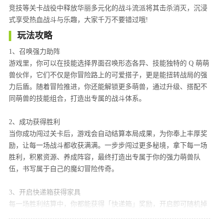
竞技等关卡战役中释放华丽多元化的战斗流派将其击杀消灭，沉浸
式享受热血战斗与乐趣，大家千万不要错过哦!
玩法攻略
1、召唤强力助阵
游戏里，你可以在技能选择界面召唤形态各异、技能独特的 Q 萌萌
兽伙伴，它们不仅是你冒险路上的可爱搭子，更是能扭转战局的强
力后盾。随着冒险推进，你还能解锁更多萌兽，通过升级、搭配不
同萌兽的技能组合，打造出专属的战斗体系。
2、成功获得胜利
当你成功闯过关卡后，游戏会自动结算本局成果，为你奉上丰厚奖
励，让每一场战斗都收获满满。一步步闯过更多秘境，拿下每一场
胜利，积累资源、养成阵容，最终打造出专属于你的强力萌兽队
伍，书写属于自己的魔幻冒险传奇。
3、开启快递箱获得家具
每一场胜利结算中，你都能获得「快递箱」奖励，开启即可随机掉
落各类萌趣家具，为你的专属家园添砖加瓦。随着冒险推进，通关