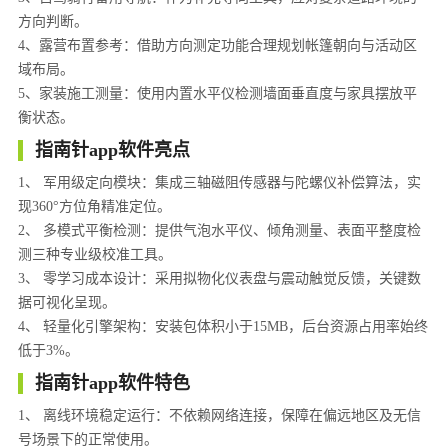
方向判断。
4、露营布置参考：借助方向测定功能合理规划帐篷朝向与活动区
域布局。
5、家装施工测量：使用内置水平仪检测墙面垂直度与家具摆放平
衡状态。
指南针app软件亮点
1、 军用级定向模块：集成三轴磁阻传感器与陀螺仪补偿算法，实
现360°方位角精准定位。
2、 多模式平衡检测：提供气泡水平仪、倾角测量、表面平整度检
测三种专业级校准工具。
3、 零学习成本设计：采用拟物化仪表盘与震动触觉反馈，关键数
据可视化呈现。
4、 轻量化引擎架构：安装包体积小于15MB，后台资源占用率始终
低于3%。
指南针app软件特色
1、 离线环境稳定运行：不依赖网络连接，保障在偏远地区及无信
号场景下的正常使用。