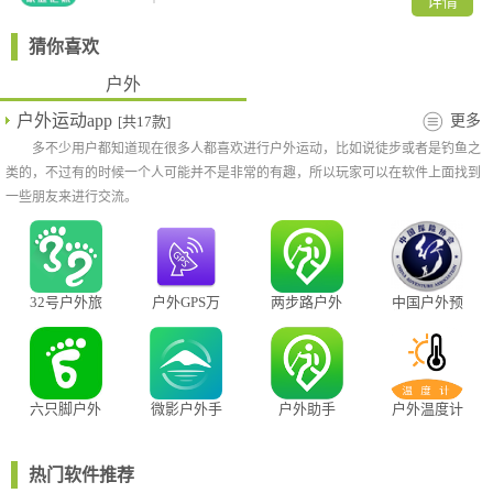
详情
猜你喜欢
户外
户外运动app
更多
[共17款]
多不少用户都知道现在很多人都喜欢进行户外运动，比如说徒步或者是钓鱼之
类的，不过有的时候一个人可能并不是非常的有趣，所以玩家可以在软件上面找到
一些朋友来进行交流。
32号户外旅
户外GPS万
两步路户外
中国户外预
行App
能工具
助手
警救援互助
平台
六只脚户外
微影户外手
户外助手
户外温度计
线路
机热像仪软
件
热门软件推荐