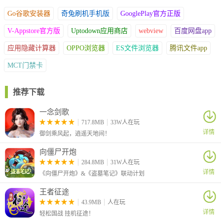
Go谷歌安装器
奇兔刷机手机版
GooglePlay官方正版
V-Appstore官方版
Uptodown应用商店
webview
百度网盘app
应用隐藏计算器
OPPO浏览器
ES文件浏览器
腾讯文件app
MCT门禁卡
推荐下载
一念剑歌
717.8MB
33W人在玩
详情
御剑乘风起，逍遥天地间！
向僵尸开炮
284.8MB
31W人在玩
详情
《向僵尸开炮》&《盗墓笔记》联动计划
王者征途
43.9MB
人在玩
详情
轻松国战 挂机征途！