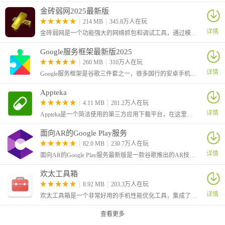
金砖弱网2025最新版
214 MB
345.8万人在玩
详情
金砖弱网是一个功能强大的网络抓包和调试工具，通过模拟各种弱网环境，帮助确保应用程序在不同网络条件下的表现和稳定性，是开发和测试人员的一个有力辅助工具。
Google服务框架最新版2025
260 MB
310万人在玩
详情
Google服务框架是谷歌三件套之一，很多国行的安卓手机没有原生的安卓电子市场，许多软件和游戏都是需要谷歌框架才可以运行的，因此这里给大家带来了最新版的Google Services Framework
Appteka
4.11 MB
281.2万人在玩
详情
Appteka是一个简洁使用的第三方应用下载平台，在这里为大家收录了谷歌商店的大多数应用，只要不是特别冷门的，我们就可以在这里找到。
面向AR的Google Play服务
82.0 MB
230.7万人在玩
详情
面向AR的Google Play服务最新版是一款谷歌推出的AR技术支持应用服务框架，又叫做Google Play Services for AR，简称ARCore，安装该框架之后用户就可以在手机上运行AR应用了。
欢太工具箱
8.92 MB
203.3万人在玩
详情
欢太工具箱是一个非常好用的手机性能优化工具，集成了多种实用调试功能，帮助用户深度管理手机各项参数。从电池续航优化、屏幕亮度调节
查看更多