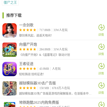
僵尸之王
推荐下载
一念剑歌
717.8MB
33W人在玩
详情
御剑乘风起，逍遥天地间！
向僵尸开炮
284.8MB
31W人在玩
详情
《向僵尸开炮》&《盗墓笔记》联动计划
王者征途
43.9MB
人在玩
详情
轻松国战 挂机征途！
越狱模拟器3D去广告版
150 MB
678.8万人在玩
详情
越狱模拟器3D免广告版是游戏的破解版本，在该版本中为玩家去除了广告，玩家可以不看广告直接获得奖励。这是一款身临其境的越狱模拟游戏，将策略、紧张感和秘密探索融为一体，提供一场充满挑战的自由之路。
地铁跑酷2025内购免费版