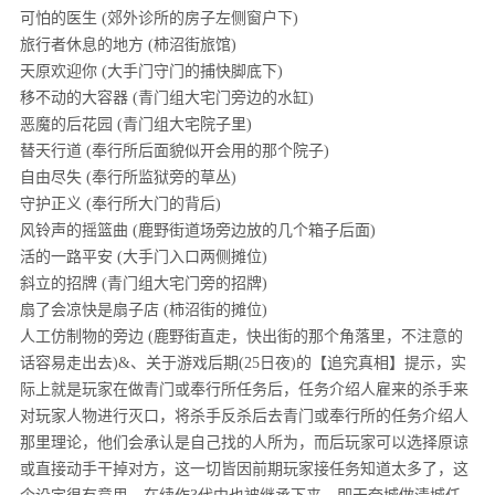
可怕的医生 (郊外诊所的房子左侧窗户下)
旅行者休息的地方 (柿沼街旅馆)
天原欢迎你 (大手门守门的捕快脚底下)
移不动的大容器 (青门组大宅门旁边的水缸)
恶魔的后花园 (青门组大宅院子里)
替天行道 (奉行所后面貌似开会用的那个院子)
自由尽失 (奉行所监狱旁的草丛)
守护正义 (奉行所大门的背后)
风铃声的摇篮曲 (鹿野街道场旁边放的几个箱子后面)
活的一路平安 (大手门入口两侧摊位)
斜立的招牌 (青门组大宅门旁的招牌)
扇了会凉快是扇子店 (柿沼街的摊位)
人工仿制物的旁边 (鹿野街直走，快出街的那个角落里，不注意的
话容易走出去)&、关于游戏后期(25日夜)的【追究真相】提示，实
际上就是玩家在做青门或奉行所任务后，任务介绍人雇来的杀手来
对玩家人物进行灭口，将杀手反杀后去青门或奉行所的任务介绍人
那里理论，他们会承认是自己找的人所为，而后玩家可以选择原谅
或直接动手干掉对方，这一切皆因前期玩家接任务知道太多了，这