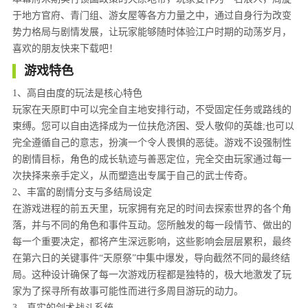
于地方官府、青门组、游女屋等各方力量之中，通过自身行为改变
势力格局与剧情发展，让玩家能够随时体验江户时期的动荡岁月，
喜欢的朋友快来下载吧！
游戏特色
1、高自由度的玩法是核心特色
玩家在天原町中可以完全自主地安排行动，不受固定任务或路线的
束缚。您可以自由选择成为一位扶危济困、受人敬仰的英雄;也可以
完全遵循自己的意志，扮演一个令人畏惧的恶徒。游戏不设强制性
的剧情目标，角色的成长轨迹与善恶定位，完全交由玩家通过每一
次抉择来亲手定义，从而塑造出专属于自己的武士传奇。
2、丰富的剧情分支与多结局设定
在游戏进程的前五天里，玩家拥有充足的时间去探索世界的各个角
落，并与不同的角色和事件互动。您所触发的每一段情节、做出的
每一个重要决定，都将产生深远影响，这些影响会层层累积，最终
在第六日的关键事件“天原祭”中集中爆发，导向截然不同的最终结
局。这种设计确保了每一次游戏历程都是独特的，极大地激发了玩
家为了探寻所有故事可能性而进行多周目游玩的动力。
3、真实的剑术战斗系统