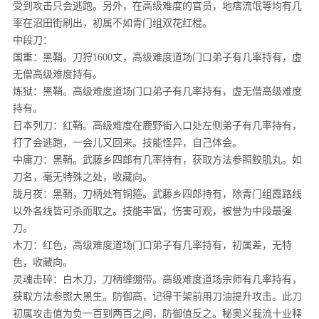
受到攻击只会逃跑。另外，在高级难度的官员，地痞流氓等均有几
率在沼田街刷出，初属不如青门组双花红棍。
中段刀：
国重：黑鞘。刀狩1600文，高级难度道场门口弟子有几率持有，虚
无僧高级难度持有。
炼狱：黑鞘。高级难度道场门口弟子有几率持有，虚无僧高级难度
持有。
日本列刀：红鞘。高级难度在鹿野街入口处左侧弟子有几率持有，
打了会逃跑，一会儿又回来。技能怪异，自己体会。
中庸刀：黑鞘。武藤乡四郎有几率持有，获取方法参照鲛肌丸。如
刀名，毫无特殊之处，收藏向。
胧月夜：黑鞘，刀柄处有铜箍。武藤乡四郎持有，除青门组霞路线
以外各线皆可杀而取之。技能丰富，伤害可观，被誉为中段最强
刀。
木刀：红色，高级难度道场门口弟子有几率持有，初属差，无特
色，收藏向。
灵魂击碎：白木刀，刀柄缠绷带。高级难度道场宗师有几率持有，
获取方法参照大黑生。防御高，记得干架前用刀油提升攻击。此刀
初属攻击值为负一百到两百之间，防御值反之。秘奥义我流十业释