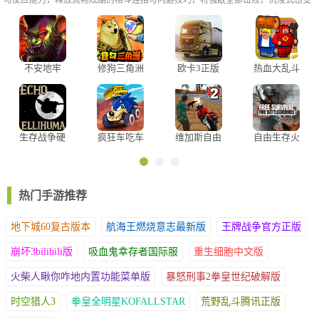
与反应能力，释放流畅炫酷的格斗连招与闪避技巧，将强敌全部击败，沉浸式感受
热血快节奏的打击感，大家可以自由挑选吧!
不安地牢
修狗三角洲
欧卡3正版
热血大乱斗
2026
行动免广告
无限生命版
版
生存战争硬
疯狂车吃车
维加斯自由
自由生存火
核模组中文
4(Car Eats
模拟器2无
力战场官方
版
Car 4)
限金钱钻石
正版
版
热门手游推荐
地下城60复古版本
航海王燃烧意志最新版
王牌战争官方正版
崩坏3bilibili版
吸血鬼幸存者国际服
重生细胞中文版
火柴人瞅你咋地内置功能菜单版
暴怒刑事2拳皇世纪破解版
时空猎人3
拳皇全明星KOFALLSTAR
荒野乱斗腾讯正版