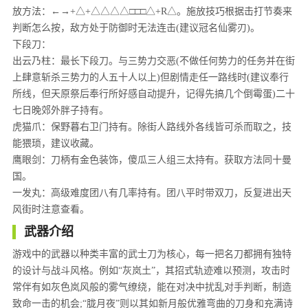
放方法：←→+△+△△△△□□□△+R△。施放技巧根据击打节奏来
判断怎么按，敌方处于防御时无法连击(建议冠名仙雾刃)。
下段刀：
出云乃柱：最长下段刀。与三势力交恶(不做任何势力的任务并在街
上肆意斩杀三势力的人五十人以上)但剧情走任一路线时(建议奉行
所线，但天原祭后奉行所好感自动提升，记得先搞几个倒霉蛋)二十
七日晚郊外胖子持有。
虎猫爪：保野暮右卫门持有。除街人路线外各线皆可杀而取之，技
能猥琐，建议收藏。
鹰眼剑：刀柄有金色装饰，傻瓜三人组三太持有。获取方法同十曼
国。
一发丸：高级难度团八有几率持有。团八平时带双刀，反复进出天
风街时注意查看。
武器介绍
游戏中的武器以种类丰富的武士刀为核心，每一把名刀都拥有独特
的设计与战斗风格。例如“灰岚土”，其招式轨迹难以预测，攻击时
常伴有如灰色岚风般的雾气缭绕，能在对决中扰乱对手判断，制造
致命一击的机会;“胧月夜”则以其如新月般优雅弯曲的刀身和充满诗