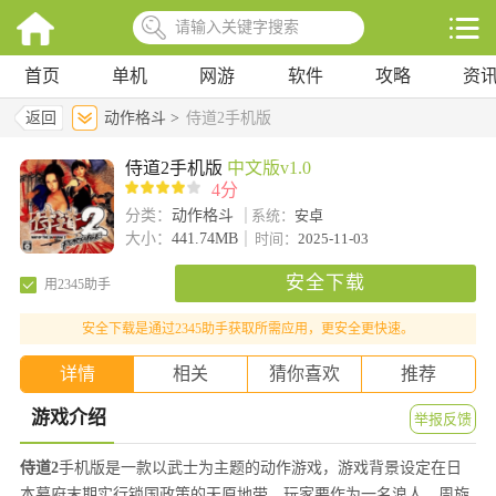
首页
单机
网游
软件
攻略
资
返回
动作格斗 >
侍道2手机版
侍道2手机版
中文版v1.0
4分
分类：
动作格斗
系统：
安卓
大小：
441.74MB
时间：
2025-11-03
安全下载
用2345助手
安全下载是通过2345助手获取所需应用，更安全更快速。
详情
相关
猜你喜欢
推荐
游戏介绍
举报反馈
侍道2
手机版是一款以武士为主题的动作游戏，游戏背景设定在日
本幕府末期实行锁国政策的天原地带，玩家要作为一名浪人，周旋