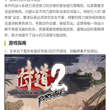
本作的战斗系统力求还原刀剑交锋的紧张感与策略性。玩家需要灵
活运用格挡、闪避以及不同力度的斩击来应对敌人。特别引入的“疲
劳值”设定，要求玩家必须讲究攻击节奏：频繁的挥刀或持续防御会
迅速消耗角色体力，导致动作迟缓、破绽百出。这使得每一场战斗
都不再是无脑的砍杀，而是需要观察敌我态势、谨慎出招的策略博
弈，极大地提升了战斗的沉浸感与挑战性。
游戏指南
1、在本站下载并安装好侍道2后打开游戏，轻触屏幕开始游玩。