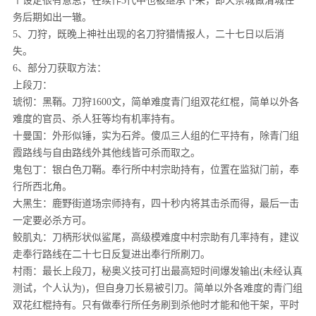
个设定很有意思，在续作3代中也被继承下来，即天奈城做清城任
务后期如出一辙。
5、刀狩，既晚上神社出现的名刀狩猎情报人，二十七日以后消
失。
6、部分刀获取方法：
上段刀：
琥彻：黑鞘。刀狩1600文，简单难度青门组双花红棍，简单以外各
难度的官员、杀人狂等均有机率持有。
十曼国：外形似锤，实为石斧。傻瓜三人组的仁平持有，除青门组
霞路线与自由路线外其他线皆可杀而取之。
鬼包丁：银白色刀鞘。奉行所中村宗助持有，位置在监狱门前，奉
行所西北角。
大黑生：鹿野街道场宗师持有，四十秒内将其击杀而得，最后一击
一定要必杀方可。
鲛肌丸：刀柄形状似鲨尾，高级模难度中村宗助有几率持有，建议
走奉行路线在二十七日反复进出奉行所刷刀。
村雨：最长上段刀，秘奥义技可打出最高短时间爆发输出(未经认真
测试，个人认为)，但自身刀长易被引刀。简单以外各难度的青门组
双花红棍持有。只有做奉行所任务刷到杀他时才能和他干架，平时