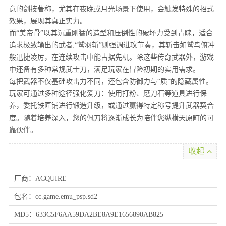
意的剑技著称，尤其在夜晚或月光场景下使用，会触发特殊的招式
效果，展现其真正实力。
而“美帝骨”以其沉重刚猛的造型和压倒性的破坏力受到青睐，适合
追求极致输出的武者;“鹫羽斩”则强调进攻节奏，其斩击如鹫鸟俯冲
般迅捷凌厉，在连续攻击中能占据先机。除这些传奇武器外，游戏
中还备有多种常规武士刀，满足玩家在冒险初期的实用需求。
每把武器不仅基础攻击力不同，还包含防御力与“质”的隐藏属性。
玩家可通过多种途径强化爱刀：使用打粉、磨刀石等道具进行保
养，委托铁匠铺进行锻造升级，或通过赢得特定称号提升武器契合
度。随着培养深入，您的佩刀将逐渐成长为陪伴您纵横天原町的可
靠伙伴。
收起
厂商：ACQUIRE
包名：cc.game.emu_psp.sd2
MD5：633C5F6AA59DA2BE8A9E1656890AB825