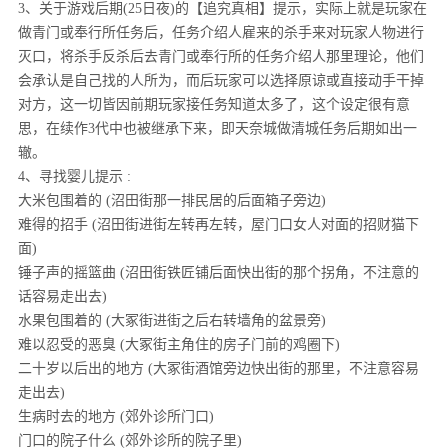
3、关于游戏后期(25日夜)的【追究真相】提示，实际上就是玩家在
做青门或奉行所任务后，任务介绍人雇来的杀手来对玩家人物进行
灭口，将杀手反杀后去青门或奉行所的任务介绍人那里理论，他们
会承认是自己找的人所为，而后玩家可以选择原谅或直接动手干掉
对方，这一切皆因前期玩家接任务知道太多了，这个设定很有意
思，在续作3代中也被继承下来，即天奈城做清城任务后期如出一
辙。
4、寻找婴儿提示 :
大米包围着的 (沼田街那一排民居的后面箱子旁边)
难得的招手 (沼田街进街左转再左转，屋门口女人对面的招财猫下
面)
锤子声的摇篮曲 (沼田街铁匠铺后面快出街的那个拐角，不注意的
话容易走出去)
水果包围着的 (大冢街进街之后右转墙角的盆景旁)
难以忍受的恶臭 (大冢街主角住的房子门前的鸡圈下)
二十岁以后出的地方 (大冢街酒馆旁边快出街的那里，不注意容易
走出去)
生病时去的地方 (郊外诊所门口)
门口的院子什么 (郊外诊所的院子里)