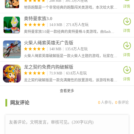
206 MB
591.5万人在玩
详情
地铁跑酷是一个非常经典的跑酷闯关类游戏，本次给大家带来的是2025最新破解版，解锁了全部内购的东西，打开商店就可以免费购买需要的道具
奥特曼家族3.0
14.0 MB
271.8万人在玩
详情
奥特曼家族3.0是一款经典的奥特曼格斗类游戏，由flash平台移植而来，玩家们可在游戏中选择喜欢的奥特们参与战斗。游戏中根据原作为每位奥特曼都设计了其独特的招式和必杀技，不同的奥特们能够带来具有特色的战斗方式。
火柴人绳索英雄无广告版
140 MB
135.6万人在玩
详情
火柴人绳索英雄破解版是一款火柴人主题的游戏，玩家在游戏中将控制火柴人前往指定的地点完成任务，在游戏中可以使用绳索、机枪等武器进行战斗，体验到超强的打击感。
龙之契约免费内购破解版
71.9 MB
63.8万人在玩
详情
龙之契约破解版是一款充满魔性的放置游戏，该游戏有着三路点杀模式，操作简单，还有龙宠养成、换装系统、绝世神器等趣味的游戏玩法，独创的法球系统和转生玩法，感兴趣的玩家快去下载吧！
查看更多
网友评论
0
人参与，
0
条评论