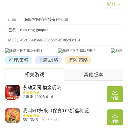
5、而游戏通过主线剧情模式，开始闯关，击败关卡敌将，即闯关
展开
成功，就可以来获得奖励了。
厂商：上海跃客网络科技有限公司
最强阵容推荐
包名：com.ccsg.guopan
1、陆逊、小乔、大乔、孙权和吕蒙的阵容可以看出大小乔的命运-
姐妹花加33%的速度，孙权和吕蒙的命运-劝学加34%的速度。除了
MD5：45cf56e49dea895c78894f9f8cd3c161
陆逊的战斗技巧和速度之外，总共加了75%多个速度，说到这里，
大家应该明白是真的。这套阵容，每天跑步，别人花了30分钟，你
推理,策略
卡牌,战略
塔防,策略
只需10分钟就可以完成，在跑任务的时候，你跑完。遇到敌国人，
马上就可以除掉他们
相关游戏
其他版本
2、张辽，典韦，夏侯惇，甄姬，孙尚香可以说是高水平的物理爆
永劫无间-摸金玩法
发。甄姬和孙尚香的命运-才女，魏国三虎组合在一起，瞬间就能倒
下。四个输出型的将领与张辽坦克型。这套阵容的威力完美展现，
2.0GB
2025-6-16
详情
不过张辽的战斗技巧很棒，你必须感叹一下，他可以立刻把敌将拉
到你面前，他平凡的攻击有沉默的效果，直接控制敌人，让人无法
我叫MT归来（保真0.05折福利版）
抵挡。
581.3MB
2025-6-16
详情