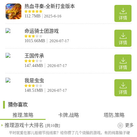
总之，阵容只要和每个武将的位置匹配，让你的阵型有伤害，有输
热血寻秦-全新打金版本
出，有辅助效果，前期角色后期好不好都不用管了，合适的阵容可
112.7MB
2025-6-16
以拉。在一定程度上拉黑后，可以依靠阵容的组合，合理发挥每个
详情
武将的优势，如果他有更强的发挥能力，那就是最好的阵容之一。
命运骑士团游戏
只要阵容的核心和辅助角色在阵容中有很好的配合，就是强大的阵
容
1015.66MB
2026-07-17
详情
群雄逐鹿怎么玩
王国传承
作为游戏中的一个跨服军团玩法，群雄逐鹿的主要玩法就是为各自
147.44MB
2026-07-17
军团而战，在群雄逐鹿战场中与其他军团斗智斗勇，看看最终谁能
详情
问鼎天下!
我是虫虫
在群雄逐鹿玩法中，小伙伴们需要注意的以下几点分别是：
1、军团等级决定你能占领的城池数量，就需要挑选合适的城池作
148.51MB
2026-07-17
详情
为主城。
2、要观察逐鹿任务，里需要占领的城池，完成任务后可以获得丰
猜你喜欢
厚的奖励。
推理,策略
卡牌,战略
塔防,策略
3、休战期：每天23点~8点为群雄战场休战期，休战期间玩家无法
推理游戏十大排名
在攻打或防守城池，进行中的城池战斗也将中断。休战期不影响群
更多
[共10款]
雄战场奖励领取和城池收益累积。
平时就爱在那儿抠细节找线索？给你攒了几个烧脑的游戏。有的纯靠脑子硬