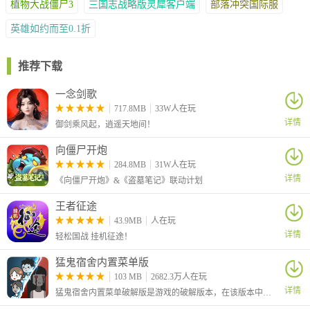
植物大战僵尸3
三国志战略版灵犀客户端
部落冲突国际服
击碎关卡坛子随机掉落，人物主角接近后触发;
目前仅限于副本关卡内可激活，buff增益时间为30秒。
英雄如约而至0.1折
触发后主角头顶盾牌标示，增加当前主角防御力的50%。
【生命buff】
推荐下载
生命buff的显示为包子形状;
击碎关卡坛子随机掉落，人物主角接近后触发;
一念剑歌
目前仅限于副本关卡内可激活，buff瞬间生效;
717.8MB
33W人在玩
详情
触发后主角头顶加号标示，恢复一定比例的已损失生命值。
御剑乘风起，逍遥天地间！
礼包兑换码分享
向僵尸开炮
284.8MB
31W人在玩
1、兑换码：HHL666，礼包内容：5星随机碎片*5、高级招募令
详情
《向僵尸开炮》&《盗墓笔记》联动计划
*2、巅峰夺宝水晶*2
2、兑换码：VIP666，礼包内容：高级招募令*2、铜钱*10W、金元
王者征途
宝*50
43.9MB
人在玩
3、兑换码：VIP888，礼包内容：高级招募令*2、巅峰夺宝水晶*1
详情
轻松国战 挂机征途！
4、兑换码：GGL668，礼包内容：高级招募令*2、突破丹*200、擂
猛鬼宿舍内置菜单版
台挑战券*10
103 MB
2682.3万人在玩
5、兑换码：GGL688，礼包内容：夺宝水晶*5、突破丹*500、寻访
详情
猛鬼宿舍内置菜单破解版是游戏的破解版本，在该版本中为玩家提供了菜单，玩家可以通过内置的菜单获得各种强化功能。
令*5