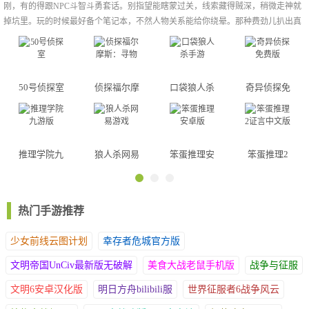
刚，有的得跟NPC斗智斗勇套话。别指望能瞎蒙过关，线索藏得贼深，稍微走神就
4、战斗方式：
掉坑里。玩的时候最好备个笔记本，不然人物关系能给你绕晕。那种费劲儿扒出真
1.战斗采用车轮战模式，胜利可继续战斗，失败下场。
凶的爽感，比刷短视频上头多了，玩完感觉智商都涨了几分。
2.每个玩家最多可派遣3队，每个队伍只可选择一个城池攻击或防
守。
3.队伍派出后，队伍在备战区时可手动撤退，进入战斗区后将不可
50号侦探室
侦探福尔摩
口袋狼人杀
奇异侦探免
撤退，直到城池里战斗全部结束，才可再次派遣。
斯：寻物
手游
费版
4.每个队伍可配置携带兵种，不同兵种间存在克制关系，当兵种克
制时，克制方能对被克制方造成额外伤害。
5.战斗中可以使用元宝复活或等待复活时间复活，复活次数越多，
推理学院九
狼人杀网易
笨蛋推理安
笨蛋推理2
复活时间越长。
游版
游戏
卓版
证言中文版
buff系统介绍
【攻击buff】
热门手游推荐
攻击buff的显示为斧头形状;
击碎关卡坛子随机掉落，人物主角接近后触发;
少女前线云图计划
幸存者危城官方版
目前仅限于副本关卡内可激活，buff增益时间为30秒;
文明帝国UnCiv最新版无破解
美食大战老鼠手机版
战争与征服
触发后主角头顶剑标示，增加当前主角攻击力的50%。
【防御buff】
文明6安卓汉化版
明日方舟bilibili服
世界征服者6战争风云
防御buff的显示为盾牌形状;