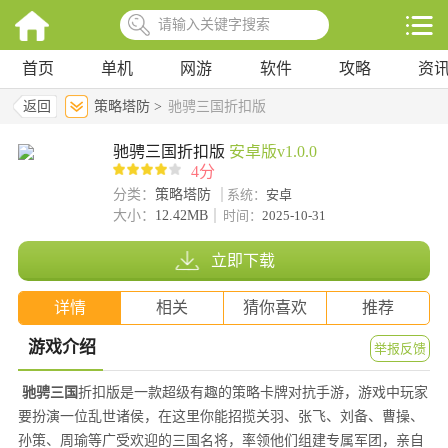
首页
单机
网游
软件
攻略
资
返回
策略塔防 >
驰骋三国折扣版
驰骋三国折扣版
安卓版v1.0.0
4分
分类：
策略塔防
系统：
安卓
大小：
12.42MB
时间：
2025-10-31
立即下载
详情
相关
猜你喜欢
推荐
游戏介绍
举报反馈
驰骋三国
折扣版是一款超级有趣的策略卡牌对抗手游，游戏中玩家
要扮演一位乱世诸侯，在这里你能招揽关羽、张飞、刘备、曹操、
孙策、周瑜等广受欢迎的三国名将，率领他们组建专属军团，亲自