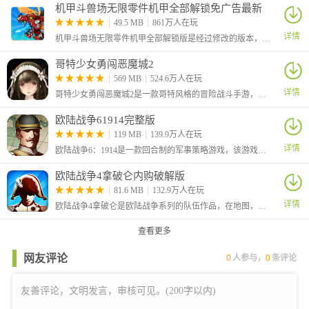
6、兑换码：SFL666，礼包内容：高级招募令*10、点将令*1、武将
机甲斗兽场无限零件机甲全部解锁免广告最新
版
49.5 MB
861万人在玩
经验*20W
详情
机甲斗兽场无限零件机甲全部解锁版是经过修改的版本，在这里玩家进入游戏后可以看到左上角的零件数量已经是最大值，并且不管你怎么消耗都是不会减少的
7、兑换码：XSL666，礼包内容：3星随机碎片*20、普通招募令
*2、铜钱*10W
哥特少女勇闯恶魔城2
8、兑换码：JJL666，礼包内容：夺宝水晶*5、突破丹*500、宝物精
569 MB
524.6万人在玩
华*200
详情
哥特少女勇闯恶魔城2是一款哥特风格的冒险战斗手游，游戏中你将扮演一个哥特美少女和各种敌人进行决斗，不断地提升自己的战斗能力，挑战更为强大的敌人
9、兑换码：SGFL，礼包内容：高级招募令*10、铜钱*20W、武将
欧陆战争61914完整版
经验*20W
119 MB
139.9万人在玩
10、兑换码：ZZSC，礼包内容：夺宝水晶*5、突破丹*100、5星蜀
详情
欧陆战争6：1914是一款回合制的军事策略游戏，该游戏严格参照历史，以第一次世界大战为背景，在线了当年的经典战役，该有延续了前作优秀的玩法。
碎片
11、兑换码：CRJH，礼包内容：擂台挑战券*10、5星吴碎片*10、
欧陆战争4拿破仑内购破解版
心法丹*100
81.6 MB
132.9万人在玩
详情
12、兑换码：SYCR，礼包内容：寻访令*10、宝物精华*100、5星
欧陆战争4拿破仑是欧陆战争系列的队伍作品，在地图，玩法上有了很大的提升，超大的无缝缩放地图，种类众多的列强帝国，
魏碎片
查看更多
13、兑换码：VIP1111，礼包内容：高级招募令*1、铜钱*10W、武
将经验*10W
网友评论
0
人参与，
0
条评论
14、兑换码：VIP2222，礼包内容：高级招募令*2、铜钱*20W、武
将经验*20W
15、兑换码：VIP3333，礼包内容：高级招募令*3、铜钱*30W、武