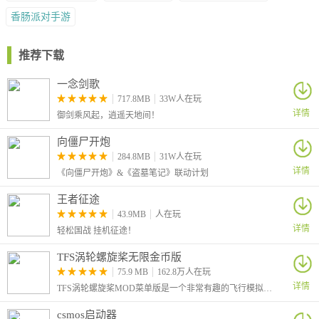
收集英雄：游戏中有多个可收集的英雄，每个英雄都有不同的技能
香肠派对手游
和特点。努力收集并提升你最喜欢的英雄。
升级和觉醒：使用游戏内资源来提升英雄的等级和觉醒，以增强他
推荐下载
们的能力。
配备装备：给英雄装备适合他们的装备，提高他们的属性和战斗效
一念剑歌
能。
717.8MB
33W人在玩
培养技能：不断升级英雄的技能，以提高他们在战斗中的表现。
详情
御剑乘风起，逍遥天地间！
多人合作：
参与多人战斗：游戏中有多人合作战斗模式，可以与其他玩家组队
向僵尸开炮
284.8MB
31W人在玩
挑战强大的敌人。
详情
《向僵尸开炮》&《盗墓笔记》联动计划
沟通和协作：在多人合作中，沟通和协作非常重要。合理分工和战
术协作可以提高团队的成功率。
王者征途
任务和活动：
43.9MB
人在玩
定期参加任务和活动：游戏通常提供各种任务和活动，这些活动可
详情
轻松国战 挂机征途！
以提供资源、装备和奖励。定期参加以获取更多的游戏内货币和道
TFS涡轮螺旋桨无限金币版
具。
75.9 MB
162.8万人在玩
完成成就：游戏中通常有成就系统，完成成就可以获得额外的奖
详情
TFS涡轮螺旋桨MOD菜单版是一个非常有趣的飞行模拟游戏，玩家可以体验到多种版本的军用飞机和客机，学习飞行、滑行、起飞和着陆的基本知识。
励，提高你的进展速度。
社交互动：
csmos启动器