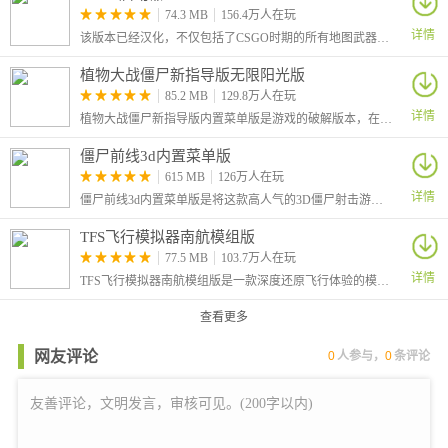
加入公会：如果游戏有公会系统，加入一个活跃的公会可以提供社
74.3 MB
156.4万人在玩
详情
交互动、支援和合作机会。
该版本已经汉化，不仅包括了CSGO时期的所有地图武器，就连界面都一比一还原了，低端手机也可以轻松游玩。多种游戏模式等你来体验，休闲模式、竞技模式、人机对战等等，喜欢cs的小伙伴们，快来试试吧！
与其他玩家互动：与其他玩家互动，交流经验和建议，分享游戏心
植物大战僵尸新指导版无限阳光版
得。
85.2 MB
129.8万人在玩
更新内容
详情
植物大战僵尸新指导版内置菜单版是游戏的破解版本，在该版本中为玩家提供无CD、大量阳光、大量锤子等等功能。这是一款策略塔防游戏，在原有指导版的基础上进行了升级修改。
1.修复了无法观看视频广告的bug
僵尸前线3d内置菜单版
2.修复了充值失败的bug
615 MB
126万人在玩
详情
3.其他优化
僵尸前线3d内置菜单版是将这款高人气的3D僵尸射击游戏完美破解的版本，角色无敌，且一击秒杀。
TFS飞行模拟器南航模组版
77.5 MB
103.7万人在玩
详情
TFS飞行模拟器南航模组版是一款深度还原飞行体验的模拟游戏，它结合了高精度物理引擎与逼真的环境模拟，使玩家能够沉浸在真实的虚拟飞行世界之中。
查看更多
网友评论
0
人参与，
0
条评论