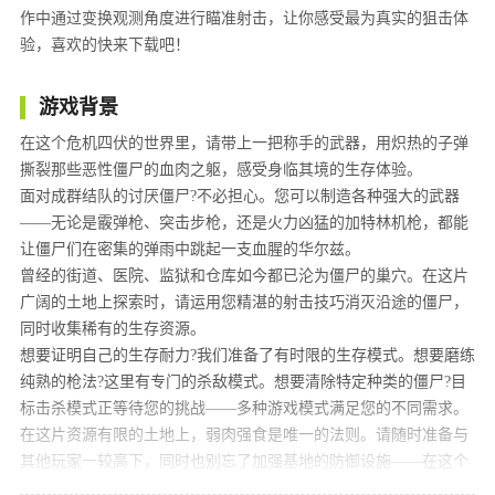
作中通过变换观测角度进行瞄准射击，让你感受最为真实的狙击体
验，喜欢的快来下载吧！
游戏背景
在这个危机四伏的世界里，请带上一把称手的武器，用炽热的子弹
撕裂那些恶性僵尸的血肉之躯，感受身临其境的生存体验。
面对成群结队的讨厌僵尸?不必担心。您可以制造各种强大的武器
——无论是霰弹枪、突击步枪，还是火力凶猛的加特林机枪，都能
让僵尸们在密集的弹雨中跳起一支血腥的华尔兹。
曾经的街道、医院、监狱和仓库如今都已沦为僵尸的巢穴。在这片
广阔的土地上探索时，请运用您精湛的射击技巧消灭沿途的僵尸，
同时收集稀有的生存资源。
想要证明自己的生存耐力?我们准备了有时限的生存模式。想要磨练
纯熟的枪法?这里有专门的杀敌模式。想要清除特定种类的僵尸?目
标击杀模式正等待您的挑战——多种游戏模式满足您的不同需求。
在这片资源有限的土地上，弱肉强食是唯一的法则。请随时准备与
其他玩家一较高下，同时也别忘了加强基地的防御设施——在这个
世界上，防守与进攻同样重要。