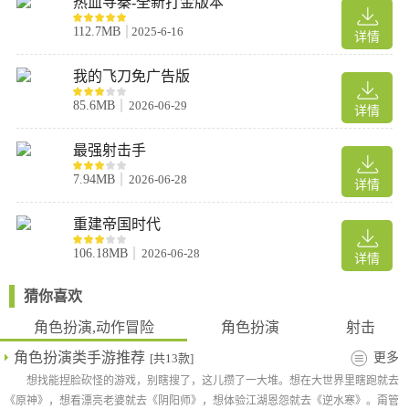
热血寻秦-全新打金版本
在这片资源有限的土地上，弱肉强食是唯一的法则。随时准备与其
112.7MB
2025-6-16
详情
他幸存者展开激烈交锋，同时务必加固基地的防御工事——在这危
机四伏的世界里，防守与进攻具有同等重要的战略意义。
我的飞刀免广告版
游戏攻略
85.6MB
2026-06-29
详情
1、充满现实的射击挑战，保持射击，充满能量，并与更多的僵尸
一起开始激动人心的血腥决斗
最强射击手
7.94MB
2026-06-28
详情
2、完成更多的战斗挑战，您将成为英雄佣兵，前往城市完成上级
下达的更多任务
重建帝国时代
106.18MB
2026-06-28
3、更逼真的画面效果，为玩家带来身临其境的游戏体验，让您流
详情
连忘返
猜你喜欢
4、您的任务非常艰巨，要迅速阻止这些病毒的传播，以使整个城
角色扮演,动作冒险
角色扮演
射击
市都能尽快恢复以前的宁静
角色扮演类手游推荐
更多
[共13款]
想找能捏脸砍怪的游戏，别瞎搜了，这儿攒了一大堆。想在大世界里瞎跑就去
5、千纹时空游戏并不孤单，加入联盟大家庭，与盟友互相帮助，
《原神》，想看漂亮老婆就去《阴阳师》，想体验江湖恩怨就去《逆水寒》。甭管