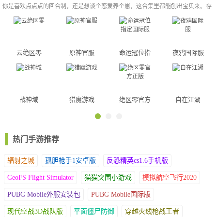
感受世界末日的最后温暖
你是喜欢点点点的回合制，还是想谈个恋爱养个崽，这合集里都能刨出宝贝来。存
一份在手机里，下次不知道玩啥的时候就看看，省得在应用商店里大海捞针，看着
满屏游戏干瞪眼。
游戏指南
策略战斗：
云绝区零
原神官服
命运冠位指
夜鸦国际服
熟悉角色技能：了解每个角色的技能和特点，以合理利用他们的优
定国际服
势。
建立多样化队伍：构建队伍时要考虑不同类型的角色，包括远程攻
击、近战、治疗等，以应对不同的战斗情况。
战神域
猎魔游戏
绝区零官方
自在江湖
制定战术：在战斗中使用策略，如控制敌人的位置、优先攻击关键
正版
目标等。
利用元素互动：游戏中存在不同的元素属性，了解元素之间的相互
关系，以制定有效的战斗策略。
热门手游推荐
时间旅行：
辐射之城
孤胆枪手1安卓版
反恐精英cs1.6手机版
按照时间线解锁剧情：游戏中有时间旅行元素，通过不同的时间线
解锁剧情和任务。仔细关注时间线的变化，以理解故事情节。
GeoFS Flight Simulator
猫猫突围小游戏
模拟航空飞行2020
利用时间旅行优势：有时，时间旅行可以让你重置战斗或重新选择
PUBG Mobile外服安装包
PUBG Mobile国际版
决策。利用这个优势来克服困难。
收集养成：
现代空战3D战队版
平面僵尸防御
穿越火线枪战王者