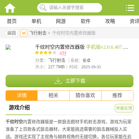
首页
单机
网游
软件
攻略
资
返回
飞行射击 >
千纹时空内置修改器版
千纹时空内置修改器版
手机版v2.0.6.407.402.0527
4分
分类：
飞行射击
系统：
安卓
大小：
227.7MB
时间：
2025-10-31
立即下载
详情
相关
猜你喜欢
推荐
游戏介绍
举报反馈
千纹时空
内置修改器版是一款狙击题材手机射击游戏，游戏为玩家
准备了上百款各式狙击器材，大家能挑选需要的狙击器械投入实
战。游戏还实现了主视角与越肩视角的无缝切换，各位玩家能在此