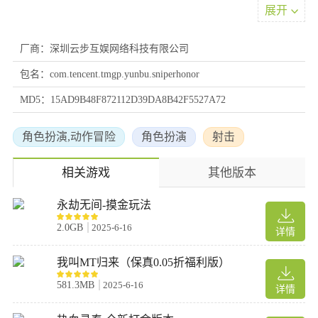
展开
游戏玩法
【射杀殭尸】
厂商：深圳云步互娱网络科技有限公司
配备称手的强力武器，用炽热的枪弹撕裂凶恶殭尸的躯干。逼真的
包名：com.tencent.tmgp.yunbu.sniperhonor
射击反馈与震撼的音效将为您带来身临其境的战斗体验。
【多种武器】
MD5：15AD9B48F872112D39DA8B42F5527A72
面对成群的恼人殭尸，您可以打造包括霰弹枪、突击步枪乃至加特
林机关枪在内的多种强力枪械。让密集的火力网在殭尸群中掀起一
角色扮演,动作冒险
角色扮演
射击
场血腥的死亡之舞。
【丰富场景】
相关游戏
其他版本
昔日繁华的街道、救死扶伤的医院、戒备森严的监狱与物资充沛的
仓库，如今都已沦为殭尸盘踞的巢穴。在这片广袤的土地上探索前
永劫无间-摸金玩法
行，运用精湛的射击技巧清除威胁，同时搜集维系生存的宝贵资
2.0GB
2025-6-16
源。
详情
【多种玩法】
我叫MT归来（保真0.05折福利版）
若想证明自己的生存耐力，有时限生存模式等您挑战;若要锻炼精准
枪法，杀敌模式可供反复磨砺;如需针对特定目标，目标击杀模式将
581.3MB
2025-6-16
详情
满足您的需求——丰富多样的玩法模式静待您的到来。
【实时战争】