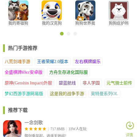
生活最新版
我的寄宿狗
我的汉克狗
狗狗世界我
狗狗庇护所
屋
的小狗
手游
热门手游推荐
八荒剑魂手游
王者荣耀2.0版本
左右棋牌娱乐
4.被赶出你家门以后开始重振家业!
全盛棋牌69cc安卓版
方舟生存进化国际服
原神(Genshin Impact)外服
碧蓝航线
非人学园
元气骑士前传
梦幻西游手游网易版
这是我的战争手游
奥特曼系列OL
推荐下载
一念剑歌
717.8MB
33W人在玩
详情
御剑乘风起，逍遥天地间！