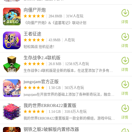
向僵尸开炮
284.8MB
31W人在玩
详情
《向僵尸开炮》&《盗墓笔记》联动计划
王者征途
43.9MB
人在玩
详情
轻松国战 挂机征途！
生存战争2.4联机版
26.8 MB
1258.9万人在玩
详情
生存战争2.4联机版是全新的版本，在这里添加了许多有趣的新玩法，例如增加季节、添加了社区内容搜索、加入了杨树、杨木、杨树叶和树苗、比 2.3 中生成的鱼更多等等
jungojam官方正版
1.50 GB
503万人在玩
详情
jungojam在开放世界的基础上添加了各种新奇玩法，融合了冒险、动作、探索、社交等等元素，你可以和小伙伴们一起在这里嬉戏打闹，一起种田收获你们的快乐，还可以自定义自己的形象哦！
我的世界ERROR422重置版
5. 查看手机信息。
1.14 GB
318.6万人在玩
详情
我的世界ERROR422重置版是一款全新的模组，游戏中玩家的世界将被一个神秘病毒感染，导致场景、方块、物品和生物都呈现异常状态。
钢铁之躯2破解版内置修改器