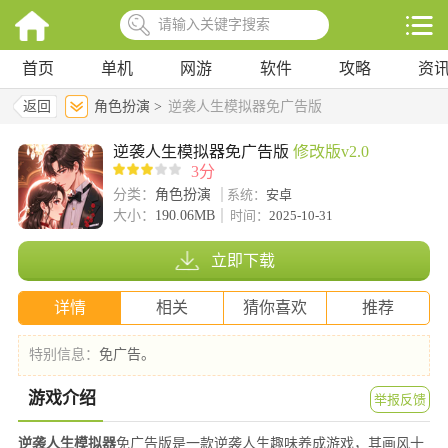
首页
单机
网游
软件
攻略
资
返回
角色扮演 >
逆袭人生模拟器免广告版
逆袭人生模拟器免广告版
修改版v2.0
3分
分类：
角色扮演
系统：
安卓
大小：
190.06MB
时间：
2025-10-31
立即下载
详情
相关
猜你喜欢
推荐
特别信息：
免广告。
游戏介绍
举报反馈
逆袭人生模拟器
免广告版是一款逆袭人生趣味养成游戏，其画风十