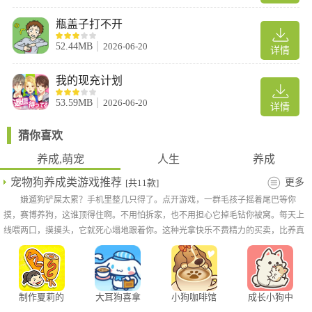
瓶盖子打不开
3.根据提示完成剧情关卡。
52.44MB
2026-06-20
详情
我的现充计划
53.59MB
2026-06-20
详情
猜你喜欢
养成,萌宠
人生
养成
宠物狗养成类游戏推荐
更多
[共11款]
嫌遛狗铲屎太累？手机里整几只得了。点开游戏，一群毛孩子摇着尾巴等你
摸，赛博养狗，这谁顶得住啊。不用怕拆家，也不用担心它掉毛钻你被窝。每天上
线喂两口，摸摸头，它就死心塌地跟着你。这种光拿快乐不费精力的买卖，比养真
狗省心多了，特别适合咱们这种又懒又爱狗的。
制作夏莉的
大耳狗喜拿
小狗咖啡馆
成长小狗中
热狗手游
兴奋咖啡厅
离线版
文版