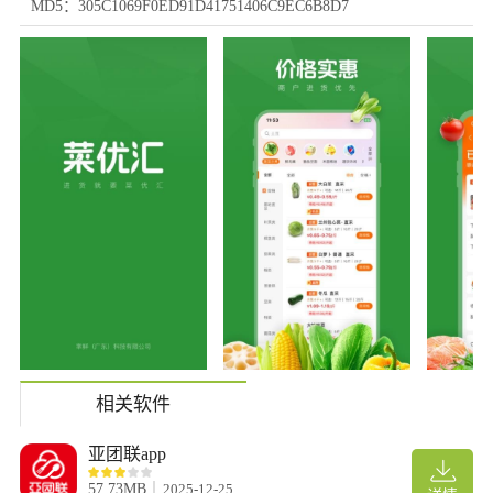
MD5：305C1069F0ED91D41751406C9EC6B8D7
相关软件
亚团联app
57.73MB
2025-12-25