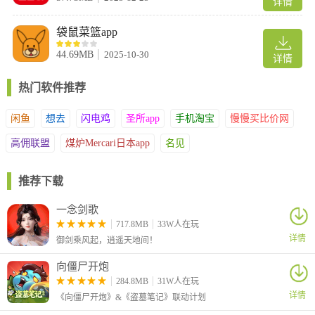
详情
袋鼠菜篮app
44.69MB
2025-10-30
详情
热门软件推荐
闲鱼
想去
闪电鸡
圣所app
手机淘宝
慢慢买比价网
高佣联盟
煤炉Mercari日本app
名见
推荐下载
一念剑歌
717.8MB
33W人在玩
详情
御剑乘风起，逍遥天地间！
向僵尸开炮
284.8MB
31W人在玩
详情
《向僵尸开炮》&《盗墓笔记》联动计划