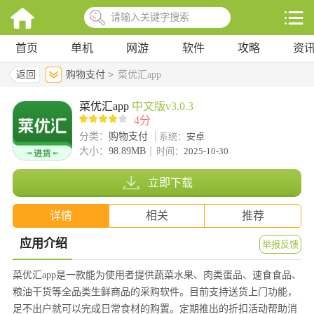
首页
单机
网游
软件
攻略
资
返回
购物支付 >
菜优汇app
菜优汇app
中文版v3.0.3
4分
分类：
购物支付
系统：
安卓
大小：
98.89MB
时间：
2025-10-30
立即下载
详情
相关
推荐
应用介绍
举报反馈
菜优汇app是一款能为使用者提供蔬菜水果、肉类蛋品、速食食品、
粮油干货等全品类生鲜商品的采购软件。目前支持送货上门功能，
足不出户就可以完成日常食材的购置。定期推出的折扣活动帮助消