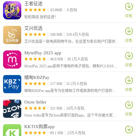
王者征途
43.9MB
人在玩
详情
轻松国战 挂机征途！
艾兴优选
168 MB
318.4万人在玩
详情
艾兴优选是一款电商购物平台，在这里为各位用户们提供了丰富的商品，有着各种优惠活动，让用户们能够买到实惠好质量的商品。在平台中还提供了拍卖服务，可参与拍卖购买各种稀有物品。
MytelPay 2025 app
40.0 MB
39.1万人在玩
详情
MytelPay 2025 app是用于缅甸的电子钱包，拥有PCI-DSS全球证书，旨在提供精品服务，为缅甸人民的日常生活带来便利，旨在提供具有许多独特功能的个人和企业所需的所有支付。
缅甸KBZPay
117 MB
31.2万人在玩
详情
缅甸KBZPay app是专为在缅甸工作或旅游的用户打造的软件，为缅甸居民提供更安全、更简单、更便捷的货币交易方式。
Ozon Seller
321 MB
24万人在玩
详情
Ozon Seller是专为Ozon商家打造的app，这个平台被大家称之为俄罗斯的淘宝，或者是俄罗斯的亚马逊，在这里我们可以很便捷的开设网店，从而让你的商品可以有更多的销售渠道。
KKTIX购票app
89.1 MB
23万人在玩