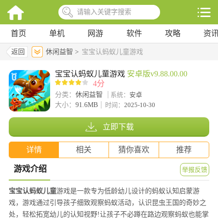
首页
单机
网游
软件
攻略
资
返回
休闲益智 >
宝宝认蚂蚁儿童游戏
宝宝认蚂蚁儿童游戏
安卓版v9.88.00.00
4分
分类：
休闲益智
系统：
安卓
大小：
91.6MB
时间：
2025-10-30
立即下载
详情
相关
猜你喜欢
推荐
游戏介绍
举报反馈
宝宝认蚂蚁儿童
游戏是一款专为低龄幼儿设计的蚂蚁认知启蒙游
戏，游戏通过引导孩子细致观察蚂蚁活动，认识昆虫王国的奇妙之
处，轻松拓宽幼儿的认知视野!让孩子不必蹲在路边观察蚂蚁也能掌