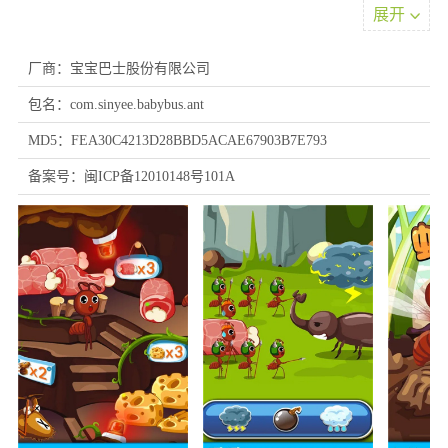
1、启蒙教育定位
展开
宝宝认蚂蚁是专为幼儿设计的科普启蒙游戏，通过生动有趣的互动
形式，系统展示蚂蚁的群落生活与行为特征，激发儿童对自然科学
厂商：宝宝巴士股份有限公司
的探索兴趣。
2、童趣视觉设计
包名：com.sinyee.babybus.ant
采用明亮活泼的色彩搭配与卡通化的蚂蚁造型，塑造富有亲和力的
MD5：FEA30C4213D28BBD5ACAE67903B7E793
昆虫形象，有效吸引幼儿注意力，培养自然观察的专注度。
3、角色认知体系
备案号：闽ICP备12010148号101A
设计多种职能各异的蚂蚁角色(工蚁、兵蚁、蚁后等)，通过差异化
能力展示，帮助幼儿初步建立对昆虫社会分工的认知框架。
4、情景化任务链
设置觅食运输、巢穴构筑、家园防卫等系列情景任务，在游戏过程
中自然渗透蚂蚁种群的生存智慧与协作模式。
5、互动操作模块
包含触点反馈、拖拽搬运等适龄操作设计，锻炼幼儿手眼协调能
力，并通过即时反馈机制强化行为认知关联。
游戏攻略
1、在本站下载并安装好宝宝认蚂蚁后打开游戏，点击左边的小按