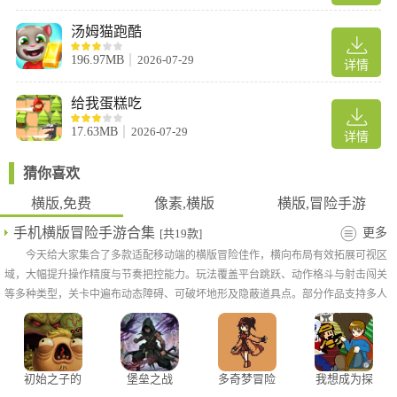
汤姆猫跑酷
196.97MB
2026-07-29
详情
给我蛋糕吃
17.63MB
2026-07-29
详情
猜你喜欢
横版,免费
像素,横版
横版,冒险手游
手机横版冒险手游合集
更多
[共19款]
今天给大家集合了多款适配移动端的横版冒险佳作，横向布局有效拓展可视区
3、跟随游戏指引完成小游戏。
域，大幅提升操作精度与节奏把控能力。玩法覆盖平台跳跃、动作格斗与射击闯关
等多种类型，关卡中遍布动态障碍、可破坏地形及隐蔽道具点。部分作品支持多人
联机协作，部分融入角色养成与技能搭配体系，满足不同玩家的冒险偏好。
初始之子的
堡垒之战
多奇梦冒险
我想成为探
诞生
险家2