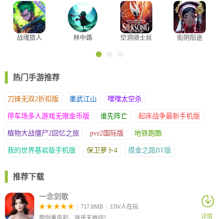
战魂旅人
林中路
空洞骑士丝
街阴阳途
之歌
热门手游推荐
刀锋无双2折扣版
墨武江山
嘿嘿太空杀
4、观看动画讲解，了解蚂蚁的相关知识。
停车场多人游戏无限金币版
谁先阵亡
起床战争最新手机版
植物大战僵尸2回忆之旅
pvz2国际版
地铁跑酷
我的世界基岩版手机版
保卫萝卜4
摸金之路BT版
推荐下载
一念剑歌
717.8MB
33W人在玩
详情
御剑乘风起，逍遥天地间！