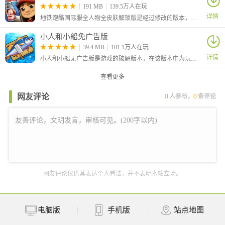
参观蚁后专属宫室，了解每日繁殖百余枚蚁卵的生命奇迹
191 MB
139.5万人在玩
育幼摇篮
详情
地铁跑酷国际服全人物全皮肤解锁版是经过修改的版本，大家在游戏中可以自由的选择角色，还解锁全部的皮肤，让你可以对角色进行自由的装扮，从而有着更加个性化的效果。
见证卵粒孵化过程，欣赏幼虫与蛹期蚂蚁的趣味歌舞表演
小人和小船免广告版
物资中枢
39.4 MB
101.1万人在玩
探索分类储藏系统，认识蚂蚁对食物资源的科学管理智慧
详情
小人和小船无广告版是游戏的破解版本，在该版本中为玩家去除了广告，玩家可以不看广告直接获得奖励。这是一款休闲模拟游戏，在游戏中玩家将化身为航海家，你需要做的就是不断的召唤钓鱼。
3、产品优势
无需户外蹲守观察，通过安全有趣的虚拟场景，即可让宝宝全面掌
查看更多
握蚂蚁的生态特征与群体智慧。
网友评论
0
人参与，
0
条评论
游戏亮点
1、史诗使命担当
玩家将接受核心任务线，通过完成系列剧情挑战收集各类魔法果
实，承担起复苏远古神树的重大使命，在冒险中感受成长的重量。
2、观察力大考验
设计精巧的寻物关卡将数字元素巧妙融入场景画面，需要玩家保持
网友评论仅供其表达个人看法，并不表明本站立场。
敏锐观察，在丰富细节中找出隐藏目标，持续提升视觉辨识能力。
3、多维能力培养
融合启发式教育与趣味互动，同步锻炼手眼协调、逻辑思维与专注
电脑版
手机版
站点地图
力，让学习过程自然转化为全面提升综合素养的成长之旅。