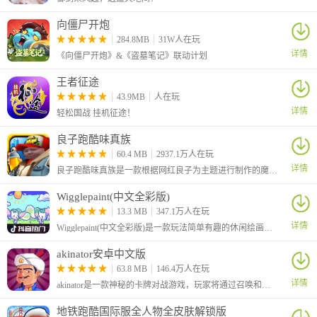
向僵尸开炮
284.8MB
31W人在玩
详情
《向僵尸开炮》&《盗墓笔记》联动计划
王者征途
43.9MB
人在玩
游戏玩法
详情
轻松国战 挂机征途！
宝宝巴士科普小站通过情景化互动，帮助幼儿轻松掌握自然知识，
良子跑酷味真族
探索昆虫世界的奇妙规律。
60.4 MB
2937.1万人在玩
1、核心认知模块
详情
良子跑酷味真族是一款根据网红良子为主题进行制作的魔改地铁跑酷游戏，游戏原本的主角杰克变成了我们的大胃袋良子，跑酷路上的金币也变成了良子最爱吃的焖子！
蚁穴结构探秘
Wigglepaint(中文全彩版)
立体呈现蚂蚁地下王国的精妙构造，观察不同功能区的分布格局
13.3 MB
347.1万人在玩
成长历程展示
详情
Wigglepaint(中文全彩版)是一款玩法简单有趣的休闲绘画涂鸦游戏，本次为大家带来的是中文全彩版本，该版本由B站UP主“角赤pulupo”制作，支持中文还有十六种色彩画笔，让你可以自由绘画涂鸦！
完整演示蚂蚁从卵、幼虫、蛹到成虫的四种形态演变过程
社会分工解析
akinator安卓中文版
直观展现工蚁、兵蚁、蚁后等不同角色的职责与协作方式
63.8 MB
146.4万人在玩
详情
2、特色情景体验
akinator是一款神秘的卡牌对战游戏，玩家将通过召唤和组合各种神秘的卡牌来战斗，感兴趣的小伙伴快来试试吧！
生育中心
地铁跑酷国际服全人物全皮肤解锁版