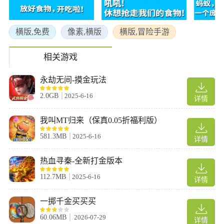
钮开始游玩。
横版,免费
像素,横版
横版,冒险手游
相关游戏
永劫无间-摸金玩法
2.0GB
2025-6-16
详情
我叫MT归来（保真0.05折福利版）
581.3MB
2025-6-16
详情
热血寻秦-全新打金版本
112.7MB
2025-6-16
详情
2、选择感兴趣的板块进行点击。
一掷千金买买买
60.06MB
2026-07-29
详情