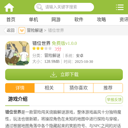
首页
单机
网游
软件
攻略
资
返回
冒险解谜 >
错位世界
错位世界
免费版v1.0.0
3分
分类：
冒险解谜
系统：
安卓
大小：
128.9MB
时间：
2025-10-30
立即下载
详情
相关
猜你喜欢
推荐
游戏介绍
举报反馈
错位世界
是一款冒险闯关烧脑解谜游戏，整体游戏画风十分独特魔
性，玩法也很新颖，将操控角色在未知的地图中进行探险与穿梭，
通过根据地图角落中各个隐藏起来的笑脸符号、与NPC之间的对话