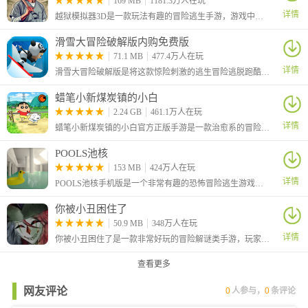
169 MB
1181.3万人在玩
软，带来强烈且持久的情感共鸣。
详情
越狱模拟器3D是一款玩法有趣的冒险逃生手游，游戏中我们需要逃离这个监狱，你需要的就是在地板下面挖洞，我们需要耐心和缜密的计划，为了不让警惕的守卫发现我们的越狱计划，我们需要合理安排自己的时间，让我们来通过自己的努力来越狱吧！
2、环境叙事手法极具巧思，将残缺的日记碎片、萦绕耳畔的回声
对话、场景中遗留的生活痕迹等元素巧妙融合，在探索过程中逐步
滑雪大冒险破解版内购免费版
拼凑亡魂生前的故事脉络，还原真实且动人的过往经历。
71.1 MB
477.4万人在玩
3、独特的错位机制贯穿游戏全程，以颠倒重力为核心，延伸出空
详情
滑雪大冒险破解版是将这款惊险刺激的逃生冒险逃脱跑酷手游进行完美破解的版本，无限金币无限钻石免费获得，并且全地图自动解锁。
间翻转、视角切换等多种异常规则，需打破常规思维，不断适应全
蜡笔小新煤炭镇的小白
新的操作逻辑与关卡设定，才能突破重重阻碍，顺利完成挑战。
2.24 GB
461.1万人在玩
详情
蜡笔小新煤炭镇的小白官方正版手游是一款治愈系的冒险手游，在其中讲述小心和爱犬小白一起来到神秘小镇的故事。在游戏中你将体验非常多的游戏玩法内容，包括捉虫、送报、拍照等等。
POOLS池核
153 MB
424万人在玩
详情
POOLS池核手机版是一个非常有趣的恐怖冒险逃生游戏，为玩家创造了一个诡异诡异的密室场景，以心理恐怖为主要玩法，玩家需要在安静诡异到让人感到恐怖的池核迷宫中行走
你被小丑困住了
50.9 MB
348万人在玩
详情
你被小丑困住了是一款非常好玩的冒险解谜类手游，玩家在游戏中可以见到许多的小丑，他们有的狡诈，也有的温和，但是无一例外都没有一个正常的，你需要和他们展开智力的较量，寻找属于自己的生路。
查看更多
网友评论
0
人参与，
0
条评论