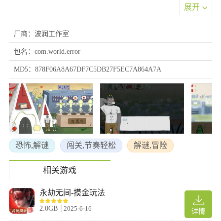
2、利用伏犬的感知能力发现隐形路径，陆春则可推动时间机关解
展开
开谜题。
厂商：波润工作室
包名：com.world.error
MD5：878F06A8A67DF7C5DB27F5EC7A864A7A
恐怖,解谜
闯关,节奏轻松
解谜,冒险
3、面对空间错乱区域，需调整视角或改变移动顺序才能正常通
相关游戏
行。
永劫无间-摸金玩法
2.0GB
2025-6-16
详情