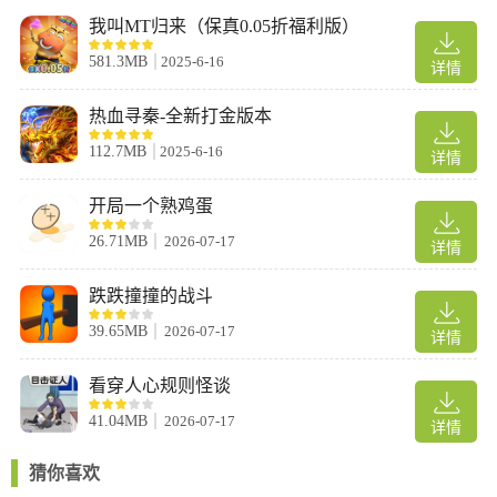
我叫MT归来（保真0.05折福利版）
581.3MB
2025-6-16
详情
热血寻秦-全新打金版本
112.7MB
2025-6-16
详情
开局一个熟鸡蛋
26.71MB
2026-07-17
4、收集足够笑脸后进入许愿之门，根据选择触发不同结局。
详情
跌跌撞撞的战斗
39.65MB
2026-07-17
详情
看穿人心规则怪谈
41.04MB
2026-07-17
详情
猜你喜欢