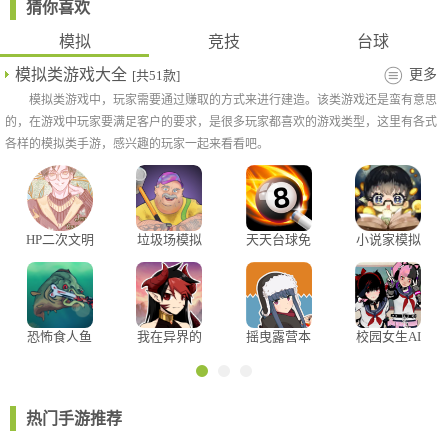
猜你喜欢
模拟
竞技
台球
模拟类游戏大全
更多
[共51款]
模拟类游戏中，玩家需要通过赚取的方式来进行建造。该类游戏还是蛮有意思
的，在游戏中玩家要满足客户的要求，是很多玩家都喜欢的游戏类型，这里有各式
3、然后关闭“vibrating”即可;
各样的模拟类手游，感兴趣的玩家一起来看看吧。
HP二次文明
垃圾场模拟
天天台球免
小说家模拟
无限鲜花版
器中文版
广告版
器2免广告
版
恐怖食人鱼
我在异界的
摇曳露营本
校园女生AI
2手游中文
开挂人生无
栖湖篇手游
模拟器无广
版
广告版
告版
热门手游推荐