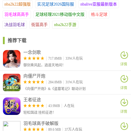
nba2k22超强版
实况足球2026国际服
nbalive亚服最新版本
新手指南
羽毛球高高手
足球经理2021移动版中文版
格斗足球
霹雳八球是一款真实模拟台球游戏，规则是很普遍的8球玩法。只
要打进所有的球，最后打进黑8的为胜利。非常经典的台球，相信
决战羽毛球
街篮高手
nba2k22手游
大家上手非常容易的，支持在线PK，或者是与机器人进行对战。
一、霹雳八球怎么玩
推荐下载
1、对玩家模式电脑(与规则)
衡量自己的计算机与8枚台球斯诺克用球9人工智能。触摸屏幕来设
一念剑歌
置尾巴的方向和向下拖动调整燃烧功率。触摸并按住屏幕上的任何
717.8MB
33W人在玩
物品移动的白球，并点击确认
详情
御剑乘风起，逍遥天地间！
2、时间模式：
向僵尸开炮
游戏的目标是连接接受你所有的球。球越多，你得到的，你的分数
284.8MB
31W人在玩
越高会。触摸屏幕来设置尾巴的方向和向下拖动调整燃烧功率。
详情
《向僵尸开炮》&《盗墓笔记》联动计划
二、游戏模式介绍
1、1V1模式
王者征途
43.9MB
人在玩
玩家将在这个模式中去寻找陌生的对手，并且两个人分别下注25筹
详情
轻松国战 挂机征途！
码，赢得比赛的人将获得50筹码。
羽毛球高手破解版
89.6 MB
37万人在玩