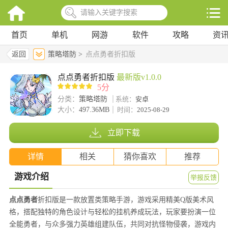
首页
单机
网游
软件
攻略
资
返回
策略塔防 >
点点勇者折扣版
点点勇者折扣版
最新版v1.0.0
5分
分类：
策略塔防
系统：
安卓
大小：
497.36MB
时间：
2025-08-29
立即下载
详情
相关
猜你喜欢
推荐
游戏介绍
举报反馈
点点勇者
折扣版是一款放置类策略手游，游戏采用精美Q版美术风
格，搭配独特的角色设计与轻松的挂机养成玩法，玩家要扮演一位
全能勇者，与众多强力英雄组建队伍，共同对抗怪物侵袭，游戏内