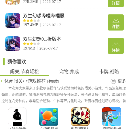
778.3MB
2026-07-17
详情
双生幻想哔哩哔哩服
197.4MB
2026-07-17
详情
双生幻想0.1折版本
197MB
2026-07-17
详情
猜你喜欢
2、叠加灼烧
九尾炎狐+不死之王+希望之火
闯关,节奏轻松
宠物,养成
卡牌,战略
九尾炎狐，群体灼烧 ;
休闲闯关小游戏推荐
更多
[共9款]
不死之王，重生反击 ;
本次为大家带来了多款以轻操作与快反馈为特色的闯关小游戏。作品涵盖物理
希望之火，群攻灼烧;
弹射、跑酷躲避、策略消除与脑力解谜等多种玩法，关卡设计短小精悍，单局时长
群体攻击与灼烧buff的搭配,使得火系叠加伤害的收益最大化。
控制在几分钟内，非常适合通勤、午休等碎片化时段。难度梯度经过精心调校，前
期轻松上手，后期逐步引入限时挑战、地形陷阱与特效组合等机制，既保留解压属
性，又提供循序渐进的成就感。
八分音符酱
六边形拼图
即刻棋牌大
吃吃模拟器