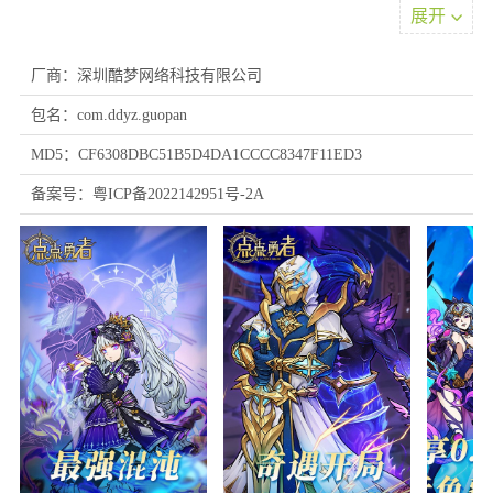
展开
厂商：深圳酷梦网络科技有限公司
包名：com.ddyz.guopan
MD5：CF6308DBC51B5D4DA1CCCC8347F11ED3
游戏特色
备案号：粤ICP备2022142951号-2A
1、颜值控不可错过的视觉盛宴
采用暗黑饥荒风格美术设计，搭配充满想象力的创意画面。角色造
型独特鲜明，战斗特效华丽炫目，仅凭视觉表现就足以让人心动。
2、满足你的终极收集欲望
游戏内含近百位风格各异的英雄，丰富多样的道具与装备系统，以
及数百种搭配组合。无论是收集还是养成，都能体验极致乐趣。
3、策略玩家的不二之选
众多英雄羁绊搭配：打破常规的组合玩法，追求无尽的可能性;
特色阵容对抗，体验别具一格的策略交锋，开启真正的“对抗之路”;
多样副本挑战，个性BOSS等待征服，拒绝千篇一律，每一关都充
满新鲜挑战。