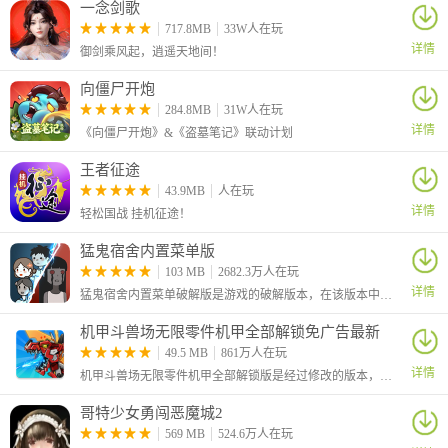
一念剑歌
717.8MB
33W人在玩
详情
御剑乘风起，逍遥天地间！
部分英雄介绍
向僵尸开炮
284.8MB
31W人在玩
1、千代忍·伊邪那美
详情
《向僵尸开炮》&《盗墓笔记》联动计划
伊邪那美是霍顿研究所基于“灵魂之核”概念研发的第二代绯樱机关
王者征途
适配者，实验编号GR57150101-HT0052-D。性格认真严厉，常通过
43.9MB
人在玩
整理太微垣数据放松自己，尤其对天狼星混乱无序的数据深感头
详情
轻松国战 挂机征途！
疼，屡次警告无果后只能动手教训。
斩杀之镰：对单个敌人造成171%物理伤害，击杀后可连续触发再次
猛鬼宿舍内置菜单版
攻击
103 MB
2682.3万人在玩
超限运行：攻击提升35%，生命提升18%
详情
猛鬼宿舍内置菜单破解版是游戏的破解版本，在该版本中为玩家提供了菜单，玩家可以通过内置的菜单获得各种强化功能。
死亡之刃：对前方单体造成247%物理伤害，若目标处于【灼烧】状
机甲斗兽场无限零件机甲全部解锁免广告最新
态则暴击率提升50%，击杀可触发斩杀之镰
版
49.5 MB
861万人在玩
完美刺杀：对目标伤害提升10%
详情
机甲斗兽场无限零件机甲全部解锁版是经过修改的版本，在这里玩家进入游戏后可以看到左上角的零件数量已经是最大值，并且不管你怎么消耗都是不会减少的
2、极光·欧若拉
欧若拉是冰雪之树的继承者，极北之地的新王。为拯救遭受魔王威
哥特少女勇闯恶魔城2
胁的圣树，她前往阿巴斯寻求帮助。离家后才意识到金钱的重要，
569 MB
524.6万人在玩