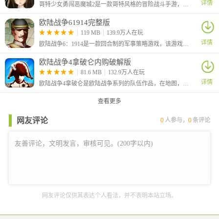
详情
哥特少女勇闯恶魔城2是一款哥特风格的冒险战斗手游，游戏中你将扮演一个哥特美少女和各种敌人进行决斗，不断地提升自己的战斗能力，挑战更为强大的敌人
幸有亚尔曼资助的锈迹钱币勉强维生。
寒霜飞雪：对全体造成80%魔法伤害，40%概率附加【减速】，持
欧陆战争61914完整版
续2回合
119 MB
139.9万人在玩
冰雪王权：攻击提升40%，生命提升20%
详情
欧陆战争6：1914是一款回合制的军事策略游戏，该游戏严格参照历史，以第一次世界大战为背景，在线了当年的经典战役，该有延续了前作优秀的玩法。
极寒严冬：对全体造成90%魔法伤害，15%概率附加【冰冻】，持
欧陆战争4拿破仑内购破解版
续2回合
81.6 MB
132.9万人在玩
冰冻封印：战斗前2回合降低全体8%速度(不可驱散)，对【冰冻】
详情
欧陆战争4拿破仑是欧陆战争系列的队伍作品，在地图，玩法上有了很大的提升，超大的无缝缩放地图，种类众多的列强帝国，
单位伤害提升20%
3、角斗之王·塞特
查看更多
塞特是卡巴依角斗大赛七连冠得主，由乌普奥特抚养长大。自幼展
网友评论
0
人参与，
0
条评论
露战斗天赋，不仅能快速掌握技巧，更可加以改进，被誉为为战而
生的天才。
追风之力：对攻击最高敌人造成175%物理伤害，100%概率附加
【流血】和【破甲】，持续2回合
斗士觉醒：攻击提升40%，生命提升20%;普攻优先攻击攻击最高目
标并附加流血
致命一击：对攻击最高敌人造成260%物理伤害，【流血】状态目标
网友评论仅供其表达个人看法，并不表明本站立场。
受伤害提升至390%，击杀恢复15%生命
王者突击：攻击附加15%伤害，目标生命低于40%时伤害提升10%