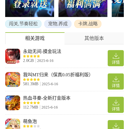
4、休闲玩家的轻松之选
装备全靠掉落，英雄获取轻松，开局即送连续抽卡机会，稀有装
备、道具和英雄免费赠送，非付费玩家也能畅玩，爆率优于同类产
闯关,节奏轻松
宠物,养成
卡牌,战略
品;
无需硬肝，轻松体验放置策略乐趣，时间尽情投入策略博弈;
相关游戏
其他版本
离线收益丰厚，海量资源轻松获取。
高手篇阵容
永劫无间-摸金玩法
1、无限收割
2.0GB
2025-6-16
详情
幸运女神+雷霆战将+天使长
幸运女神，弱化驱散;
我叫MT归来（保真0.05折福利版）
雷霆战将，追击反击 ;
581.3MB
2025-6-16
详情
天使长，复活治疗。
热血寻秦-全新打金版本
112.7MB
2025-6-16
详情
萌鱼泡