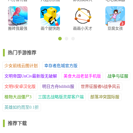
免费版
厅版
搬砖我最强
画个腿快跑
画画小天才
豆腐女孩
游戏
3、持续伤害
热门手游推荐
堕落之龙+深渊猎手
少女前线云图计划
幸存者危城官方版
堕落之龙，诅咒沉默 ;
深渊猎手，诅咒中毒;
文明帝国UnCiv最新版无破解
美食大战老鼠手机版
战争与征服
流血与中毒的双加持,能够持续对敌方造成更大的伤害。
文明6安卓汉化版
明日方舟bilibili服
世界征服者6战争风云
植物大战僵尸3
三国志战略版灵犀客户端
部落冲突国际服
英雄如约而至0.1折
推荐下载