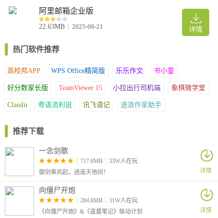
1、探索全新工作方式
阿里邮箱企业版
邮件新定义：专业工具、无惧过载，无干扰、全身心。
22.63MB
2025-06-21
2、点燃效率和加强聚焦
详情
设计核心功能的初衷就是让您更加聚焦要项，根据自身需求定制工
热门软件推荐
作流程。真正掌控您的收件箱，高效度过每一天。
3、全神贯注和无忧办公
高校邦APP
WPS Office精简版
乐乐作文
书小童
使用诸多工具以标注重要邮件，远离尘世喧嚣。
好分数家长版
4、集中管理全部邮件
TeamViewer 15
小拉出行司机端
象棋微学堂
所有邮箱凝聚一处——跨设备无缝同步。
ClassIn
粤语流利说
讯飞语记
逐浪作家助手
Spark兼容：IMAP、iloud、Exchange、Outlook、雅虎、谷歌
5、Spark是团队协作的高效工具
推荐下载
Spark是完美的商务工具，支持您直接与同事协同撰写、委派和管理
邮件——通过收件箱展开协作，确保与团队动态和工作流程保持同
一念剑歌
步。
717.8MB
33W人在玩
6、安全私密的邮件
详情
御剑乘风起，逍遥天地间！
Spark保证安全和数据隐私。您的数据只用于产品优化，绝不与第三
向僵尸开炮
方共享。数据存储和加密由谷歌云服务保障。
284.8MB
31W人在玩
软件优势
详情
《向僵尸开炮》&《盗墓笔记》联动计划