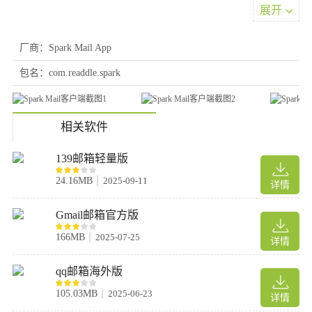
4、如果您想屏蔽来自发件人域名的所有邮件，请选择阻止域名。
展开
例如，您如果在一封邮件上选择了此选项，那么今后Spark会屏蔽所
有来自的邮件。
厂商：Spark Mail App
您可在边栏的已屏蔽文件夹中单独查看已屏蔽的邮件，这样您可以
在需要时手动取消已屏蔽的发件人、域名。
包名：com.readdle.spark
-如何屏蔽骚扰邮件通知
1、前往Spark的设置>邮箱账号，然后点触您的邮箱账号。
2、现在，您可看到“通知偏好”下方有三个选项。
相关软件
3、点触Smart选项，开启邮箱账号的“智能通知”。
139邮箱轻量版
4、在Spark邮箱App为每个要设置的账号重复上述步骤。
24.16MB
2025-09-11
详情
开启智能通知后，Spark为您智能过滤邮件通知，只在接收重要邮件
时提醒您。所有营销短信、通知和其他不相关的垃圾都会被默默送
Gmail邮箱官方版
至收件箱，所以您不必担心手机会在您忙碌时嗡嗡作响。只需轻触
166MB
2025-07-25
详情
几下，您就可以开启“智能通知”屏蔽骚扰邮件，还您清净空间。以
上都是以单个账号为单位设置的，您可以轻松配置符合自己需求的
qq邮箱海外版
设置。
105.03MB
2025-06-23
软件特色
详情