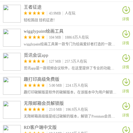
-单次滑动即可完成操作邮件
王者征途
-搁置邮件可供往后处理，您的收件箱从此干净整洁
43.9MB
人在玩
-将非重要邮件设置为静音并快速归档
详情
轻松国战 挂机征途！
-设置邮件稍后发送，设备关闭后仍生效
wigglypaint绘画工具
-使用Spark Coud无缝发送超过25 MB的文件
104 MB
1886.6万人在玩
-凭借Spark自然语言搜索，智能搜索助您快速定位所需邮件内容
详情
wigglypaint绘画工具第一款专门为绘画爱好者打造的一款手机绘画软件，软件中有着各种有趣的动态效果和音效可以使用，可以帮助你制作效果出众的gif动图！让我们来选择各种工具，自由创作绘画，制作专属于你的动图吧！
-快速回复对接邮件要旨，单触即刻回应发件人。越用越惹人喜爱，
当之无愧高效邮箱
觅讯会议app
127 MB
257.5万人在玩
更新内容
详情
觅讯app是一款视频会议软件，在这里提供了专业的功能，可帮助企业与企业之间便捷的通过视频进行沟通。采用最新的技术，保障视频会议的稳定和画面的清晰度，让远程的双方犹如面对面沟通。
v3.8.10：
趣打印高级免费版
来自乌克兰的问候!
5.00 MB
224.1万人在玩
在这次更新中:
详情
趣打印破解版是软件的破解版本，在该版本中为用户解锁了高级版，可以免费享受高级版全部的功能，直接WiFi和蓝牙打印机（不需要电脑）打印，没有页面限制。这是一款手机打印软件.
只是一些新油漆和调整。没有大人物。
v3.8.9：
无限邮箱会员解锁版
来自乌克兰的问候!
23.0 MB
196.9万人在玩
详情
在此更新中:
无限邮箱高级版是经过破解的版本，解锁了Premium会员功能，让大家可以更加轻松的使用这个临时邮箱工具。它的英文名叫做Temp Mail，因为可以获取大量的临时邮箱
只是一些新鲜的油漆和调整。没什么大不了的。
RD客户端中文版