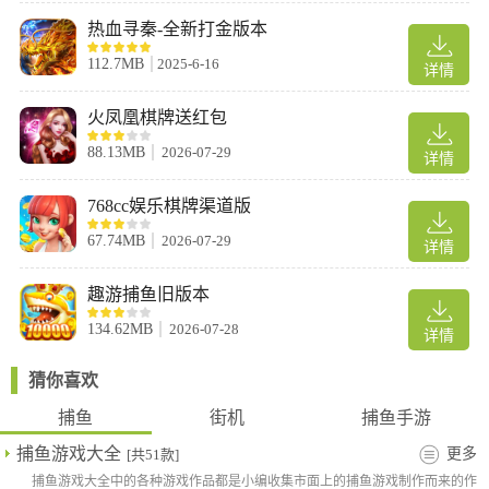
闯关模式、比赛模式等，每种模式的挑战和乐趣不同，让玩家可以
热血寻秦-全新打金版本
选择自己喜欢的游戏模式进行挑战。
112.7MB
2025-6-16
详情
火凤凰棋牌送红包
88.13MB
2026-07-29
详情
768cc娱乐棋牌渠道版
67.74MB
2026-07-29
详情
趣游捕鱼旧版本
游戏优势
134.62MB
2026-07-28
详情
1、瞬间翻盘的万炮尊享
千炮已经过时了，万炮才是王道。
猜你喜欢
尊贵万炮，专属炮台、炮弹效果，只为尊贵的你。
捕鱼
街机
捕鱼手游
2、潜水海底世界
10000像素高清画质，最漂亮的捕鱼，潜水般的海底感受，惊喜就
捕鱼游戏大全
更多
[共51款]
在点击下载的一念之后。
捕鱼游戏大全中的各种游戏作品都是小编收集市面上的捕鱼游戏制作而来的作