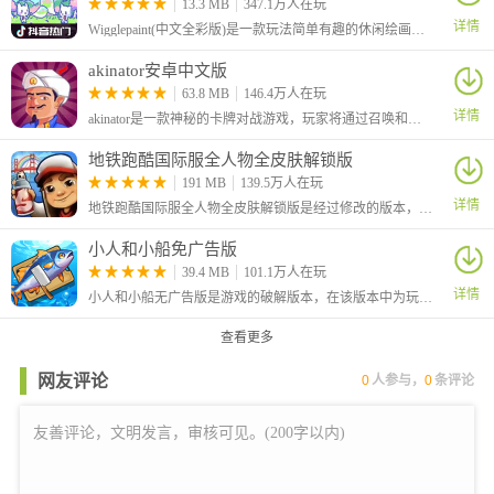
13.3 MB
347.1万人在玩
详情
Wigglepaint(中文全彩版)是一款玩法简单有趣的休闲绘画涂鸦游戏，本次为大家带来的是中文全彩版本，该版本由B站UP主“角赤pulupo”制作，支持中文还有十六种色彩画笔，让你可以自由绘画涂鸦！
akinator安卓中文版
63.8 MB
146.4万人在玩
详情
akinator是一款神秘的卡牌对战游戏，玩家将通过召唤和组合各种神秘的卡牌来战斗，感兴趣的小伙伴快来试试吧！
地铁跑酷国际服全人物全皮肤解锁版
191 MB
139.5万人在玩
详情
地铁跑酷国际服全人物全皮肤解锁版是经过修改的版本，大家在游戏中可以自由的选择角色，还解锁全部的皮肤，让你可以对角色进行自由的装扮，从而有着更加个性化的效果。
小人和小船免广告版
39.4 MB
101.1万人在玩
详情
小人和小船无广告版是游戏的破解版本，在该版本中为玩家去除了广告，玩家可以不看广告直接获得奖励。这是一款休闲模拟游戏，在游戏中玩家将化身为航海家，你需要做的就是不断的召唤钓鱼。
查看更多
网友评论
0
人参与，
0
条评论