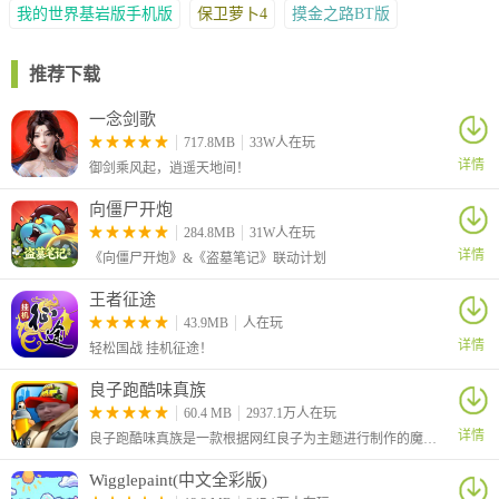
我的世界基岩版手机版
保卫萝卜4
摸金之路BT版
推荐下载
一念剑歌
717.8MB
33W人在玩
详情
御剑乘风起，逍遥天地间！
向僵尸开炮
推荐理由
284.8MB
31W人在玩
详情
《向僵尸开炮》&《盗墓笔记》联动计划
1、高爆率，高炮倍，真正的一炮暴亿金，经典街机玩法的主流捕
鱼游戏，打鱼轻松！
王者征途
2、登录送海量金币，3日豪礼、七天签到、每日任务、鸿运福利等
43.9MB
人在玩
详情
等，多重福利领到手软。
轻松国战 挂机征途！
3、秒天秒地的激光，全屏轰炸的核弹，横冲直撞的钻头，倾尽神
良子跑酷味真族
力的雷霆一击等，创新版武器体验，让您的捕鱼体验爽翻天！
60.4 MB
2937.1万人在玩
详情
良子跑酷味真族是一款根据网红良子为主题进行制作的魔改地铁跑酷游戏，游戏原本的主角杰克变成了我们的大胃袋良子，跑酷路上的金币也变成了良子最爱吃的焖子！
Wigglepaint(中文全彩版)