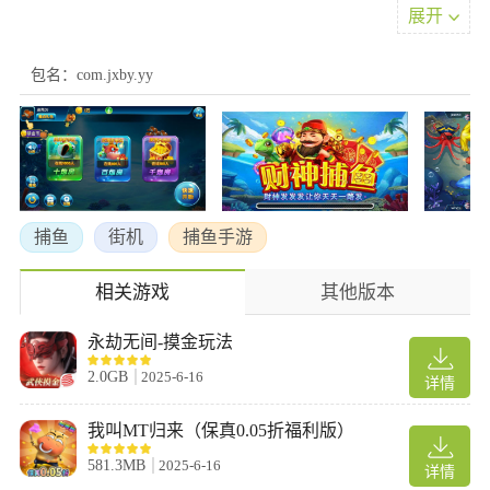
展开
包名：com.jxby.yy
捕鱼
街机
捕鱼手游
游戏亮点
相关游戏
其他版本
1.丰富的鱼类种类：游戏中有多种不同种类和大小的鱼类，每种鱼
类的价值不同，让玩家可以根据自己的需求选择捕捉哪种鱼类。
永劫无间-摸金玩法
2.炮台升级系统：游戏中有多种不同的炮台可以选择，每种炮台的
威力和消耗金币不同，让玩家可以根据自己的需要选择合适的炮
2.0GB
2025-6-16
详情
台。
3.每日任务系统：游戏中有每日任务系统，完成任务可以获得额外
我叫MT归来（保真0.05折福利版）
的奖励，让玩家可以更轻松地获取金币和道具。
581.3MB
2025-6-16
详情
4.多种游戏模式：游戏中有多种不同的游戏模式，包括经典模式、