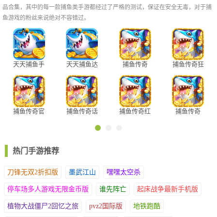
3、超炫BOSS，爆率超高
品合集，其中的每一款捕鱼类手游都经过了严格的测试，保证在安全无毒，对于捕
金豆鱼、全新金鲨银鲨，倍率惊人，爆率超高。
鱼游戏的粉丝来说绝对不容错过。
天天捕鱼手
天天捕鱼达
捕鱼传奇
捕鱼传奇狂
机版
人版
暴版
捕鱼传奇官
捕鱼传奇话
捕鱼传奇红
捕鱼传奇
方版
费版
包版
vivo版
游戏魅力
热门手游推荐
1、高清养眼的游戏画面，不玩游戏也能让您欣赏半天，还可以截
图设置成手机壁纸哦
刀锋无双2折扣版
墨武江山
嘿嘿太空杀
2、捕鱼玩法非常的简答好玩，相信玩家即使不用看规则也能快速
停车场多人游戏无限金币版
谁先阵亡
起床战争最新手机版
上手；
3、每天都能领取不同等额的金币或者点劵奖励，并且还有超多福
植物大战僵尸2回忆之旅
pvz2国际版
地铁跑酷
利礼包等你来抢