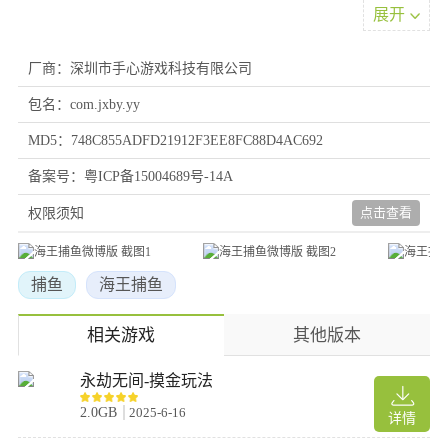
展开
金币天天领，低流量，爽爽玩
厂商：深圳市手心游戏科技有限公司
游戏特色
包名：com.jxby.yy
◇ 正宗街机捕鱼的经典，找回你的感动！
MD5：748C855ADFD21912F3EE8FC88D4AC692
◇ 绚烂激情的捕鱼画面，震撼你的感官！
◇ 极速爽快的射击捕鱼，激发你的热情！
备案号：粤ICP备15004689号-14A
游戏内核
点击查看
权限须知
1、顶级画面，极致表现
极致真实的次时代画面表现，顶级团队倾力打造，不仅仅是捕鱼，
而是置身其中，身临其境！
捕鱼
海王捕鱼
2、远古神兽，震撼出场
婀娜多姿的人鱼公主，守护宝藏的远古巨龙，海洋深处的泰坦巨
相关游戏
其他版本
猿，载满财宝的幽灵宝船，探索伟大的航路，还有更多神秘BOSS
等你来一起发现！
永劫无间-摸金玩法
3、尊贵特权，免费享受
2.0GB
2025-6-16
详情
升级就送VIP，尊贵特权免费享受，真正的不花钱玩到爽，不花钱
爽到翻！