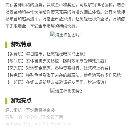
捕获各种珍稀的鱼类，赢取金币和奖励。可以解锁神秘鱼种，结合
场景互动和事件玩法给你带来完美的沉浸式捕鱼体验。还有高能神
秘炮台和超高爆率，万倍金币放肆爆，让您轻松秒杀全场，万炮倍
率无限爆金，享受金币爆屏的持续快感。
游戏特点
【免费玩】每日赠币，让您轻松畅玩马上赢！
【随时玩】实体街机完美移植，随时随地享受游戏乐趣！
【风光玩】彩池奖金赢家、各种竞赛排行，让您榜上有名！
【特色玩】特殊鱼潮及海王来袭的新玩法，使鱼池富有多样风貌！
【一起玩】在线认识新朋友或邀请好友同乐，增进情谊！
游戏亮点
经典街机，万炮版震撼来袭
万炮一响，分分钟送你金币万两
鱼潮就是钱潮，拿起你的大炮打到爽
炮炮连发，一秒变土豪