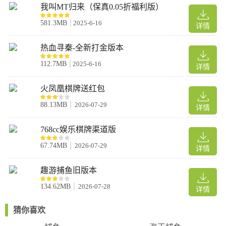
我叫MT归来（保真0.05折福利版）
4、超多福利，倾情放送
581.3MB
2025-6-16
登录就送海量金币，3日好礼、龙族宝藏、深海寻宝，多重福利领
详情
不停！
热血寻秦-全新打金版本
5、超炫皮肤，绚丽翅膀
劲爽炫酷炮台皮肤和华丽绚烂翅膀，让您在海底的捕鱼世界也能炫
112.7MB
2025-6-16
详情
出个性，惊艳四座！
6、原味街机，五十万炮
火凤凰棋牌送红包
还原经典街机的捕鱼玩法，轻松直升50万炮，一炮亿金爽翻天！
88.13MB
2026-07-29
详情
航海征途交易教程
1、打开游戏，找到并点击“航海征途”；
768cc娱乐棋牌渠道版
67.74MB
2026-07-29
详情
2、在这个界面找到并点击“仓库”；
趣游捕鱼旧版本
3、在仓库中找到并点击你要出售的物品；
134.62MB
2026-07-28
详情
猜你喜欢
4、选好数量，点击出售；