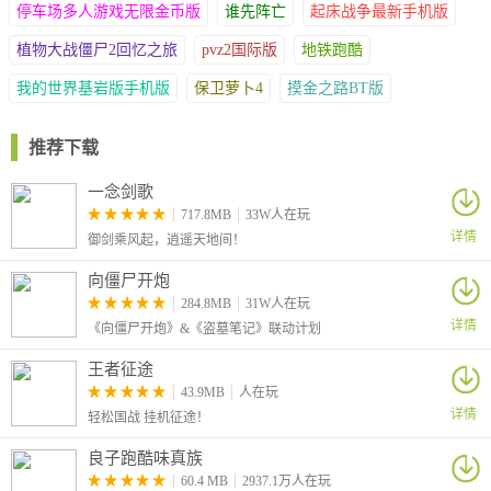
般来说都是分值越高捕捉成功率越小。
停车场多人游戏无限金币版
谁先阵亡
起床战争最新手机版
以上四点就是
海王捕鱼
玩法介绍，相信小伙伴们通过阅读一定都掌
植物大战僵尸2回忆之旅
pvz2国际版
地铁跑酷
握了正确游戏的方法，实际上任何一款捕鱼游戏在学习上来说都十
分简单，学会怎么玩更是不在话下，如果你还没学会不妨回过头去
我的世界基岩版手机版
保卫萝卜4
摸金之路BT版
多阅读几遍，相信一定能学会。
推荐下载
一念剑歌
717.8MB
33W人在玩
详情
御剑乘风起，逍遥天地间！
向僵尸开炮
284.8MB
31W人在玩
详情
《向僵尸开炮》&《盗墓笔记》联动计划
王者征途
43.9MB
人在玩
详情
轻松国战 挂机征途！
良子跑酷味真族
60.4 MB
2937.1万人在玩