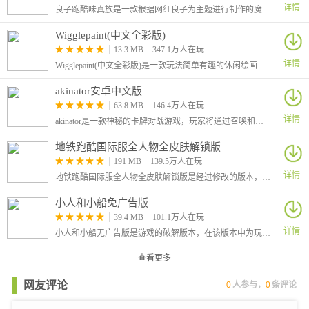
详情
良子跑酷味真族是一款根据网红良子为主题进行制作的魔改地铁跑酷游戏，游戏原本的主角杰克变成了我们的大胃袋良子，跑酷路上的金币也变成了良子最爱吃的焖子！
Wigglepaint(中文全彩版)
13.3 MB
347.1万人在玩
详情
Wigglepaint(中文全彩版)是一款玩法简单有趣的休闲绘画涂鸦游戏，本次为大家带来的是中文全彩版本，该版本由B站UP主“角赤pulupo”制作，支持中文还有十六种色彩画笔，让你可以自由绘画涂鸦！
akinator安卓中文版
63.8 MB
146.4万人在玩
详情
akinator是一款神秘的卡牌对战游戏，玩家将通过召唤和组合各种神秘的卡牌来战斗，感兴趣的小伙伴快来试试吧！
地铁跑酷国际服全人物全皮肤解锁版
191 MB
139.5万人在玩
详情
地铁跑酷国际服全人物全皮肤解锁版是经过修改的版本，大家在游戏中可以自由的选择角色，还解锁全部的皮肤，让你可以对角色进行自由的装扮，从而有着更加个性化的效果。
小人和小船免广告版
39.4 MB
101.1万人在玩
详情
小人和小船无广告版是游戏的破解版本，在该版本中为玩家去除了广告，玩家可以不看广告直接获得奖励。这是一款休闲模拟游戏，在游戏中玩家将化身为航海家，你需要做的就是不断的召唤钓鱼。
查看更多
网友评论
0
人参与，
0
条评论