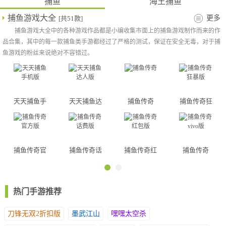
捕鱼
海王捕鱼
5、交易完毕。
捕鱼游戏大全
更多
[共51款]
捕鱼游戏大全中的各种游戏作品都是小编收集市面上的捕鱼游戏制作而来的作
品合集，其中的每一款捕鱼类手游都经过了严格的测试，保证在安全无毒，对于捕
玩法技巧
鱼游戏的粉丝来说绝对不容错过。
1、首先要了解游戏界面，进入游戏后不要着急游戏，要观察游戏
界面中的各个功能按钮和信息，了解操作方法之后再开始游戏。
2、玩家炮台中间显示的数字就是当前炮弹的等级，炮台两侧的+和-
按钮功能分别是提高炮弹等级和降低炮弹等级，玩家可以点击进行
天天捕鱼手
天天捕鱼达
捕鱼传奇
捕鱼传奇狂
升降级操作。
机版
人版
暴版
3、在炮台周围还有一些功能操作按钮，比如连续射击等。当然还
有一些游戏的道具也同样显示在周围，玩家如果需要可以点击相应
的按钮进行操作，当然任何道具都是要消耗金币的，这点玩家必须
捕鱼传奇官
捕鱼传奇话
捕鱼传奇红
捕鱼传奇
要知道，不然在金币不多的情况下大量使用道具的话金币消耗的很
方版
费版
包版
vivo版
快。
4、接下来就是实际操作了，玩家捕鱼最主要的目的就是通过发射
热门手游推荐
炮弹攻击不同的鱼，操作方法十分简单，只需要点击手机屏幕中任
意位置，炮弹就会朝指定方向发射，一旦遇到鱼就会爆炸。打鱼的
刀锋无双2折扣版
墨武江山
嘿嘿太空杀
时候大家一定要清楚每种不同鱼的分值以及对应的捕捉成功率，一