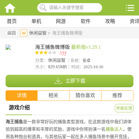
首页
单机
网游
软件
攻略
资
返回
休闲益智 >
海王捕鱼微博版
海王捕鱼微博版
最新版v1.29.1
3分
分类：
休闲益智
系统：
安卓
大小：
829.65MB
时间：
2025-10-30
立即下载
详情
相关
猜你喜欢
推荐
游戏介绍
举报反馈
海王捕鱼
是一款非常好玩的捕鱼类型游戏，在这款游戏中我们讲体
验到超高的爆率和丰厚的奖励，游戏中你将扮演一名
捕鱼达人
，使
用各种炮台和道具，与其他玩家一起在多人捕鱼场景中展开竞技，