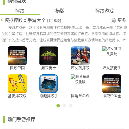
猜你喜欢
摔跤
横版
摔跤游戏
模拟摔跤类手游大全
更多
[共19款]
摔跤游戏是一款十分具有观赏性的竞技PK类玩法，每一款游戏都采用了最新顶
尖的引擎打造，让玩家身临其境的感受流畅真实的打击感、拳拳到肉的搏斗感、挥
3、六星角色轻松拿下比赛
洒汗水的战斗感等元素，让玩家灵活操控角色与强敌展开激情热血的摔跤搏斗，本
次小编带来的是几款模拟摔跤类手游大全，感兴趣的玩家千万不要错过哦！
摔跤帝国
周末勇士
坏女孩摔跤
坏女孩街头
MOD版
比赛
摔跤
基友摔跤双
奇葩摔跤手
摔角革命汉
摔跤帝国全
人小游戏
化版
人物解锁版
玩法说明
1、使用左侧的虚拟摇杆，或方向键来控制选手的移动方向。
热门手游推荐