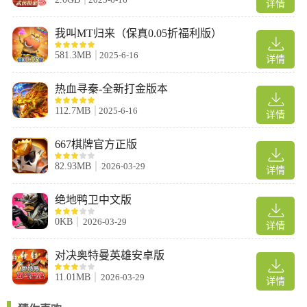
关卡。
详情
5、奖励与回报：
我叫MT归来（保真0.05折福利版）
瞄准终极大奖——WWE 头衔赛吧，每次获胜都能获取珍贵的奖
励。开启宝箱来解锁新的角色风格、黄金、加成、特别奖励甚至高
581.3MB
2025-6-16
详情
级 WWE 超级巨星！
热血寻秦-全新打金版本
怎么选角色
112.7MB
2025-6-16
1、战力从高往后排过去，高的放前面。
详情
667棋牌官方正版
82.93MB
2026-03-29
详情
绝地鸭卫中文版
0KB
2026-03-29
详情
对决奥特曼英雄安卓版
2、主升自己的强力角色，主C很关键。
11.01MB
2026-03-29
详情