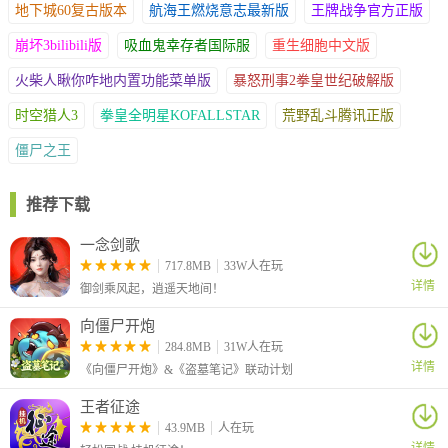
地下城60复古版本
航海王燃烧意志最新版
王牌战争官方正版
崩坏3bilibili版
吸血鬼幸存者国际服
重生细胞中文版
火柴人瞅你咋地内置功能菜单版
暴怒刑事2拳皇世纪破解版
时空猎人3
拳皇全明星KOFALLSTAR
荒野乱斗腾讯正版
僵尸之王
2、当选手靠近对手时，按下A键可以进行近身攻击，造成高额的伤
推荐下载
害。
一念剑歌
717.8MB
33W人在玩
详情
御剑乘风起，逍遥天地间！
向僵尸开炮
284.8MB
31W人在玩
详情
《向僵尸开炮》&《盗墓笔记》联动计划
王者征途
43.9MB
人在玩