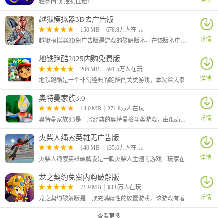
详情
轻松国战 挂机征途！
3、当选手靠近对手并按下B键时，可以进行投掷攻击，并将对手摔
倒在地。
越狱模拟器3D去广告版
150 MB
678.8万人在玩
详情
越狱模拟器3D免广告版是游戏的破解版本，在该版本中为玩家去除了广告，玩家可以不看广告直接获得奖励。这是一款身临其境的越狱模拟游戏，将策略、紧张感和秘密探索融为一体，提供一场充满挑战的自由之路。
地铁跑酷2025内购免费版
206 MB
591.5万人在玩
详情
地铁跑酷是一个非常经典的跑酷闯关类游戏，本次给大家带来的是2025最新破解版，解锁了全部内购的东西，打开商店就可以免费购买需要的道具
奥特曼家族3.0
14.0 MB
271.8万人在玩
详情
奥特曼家族3.0是一款经典的奥特曼格斗类游戏，由flash平台移植而来，玩家们可在游戏中选择喜欢的奥特们参与战斗。游戏中根据原作为每位奥特曼都设计了其独特的招式和必杀技，不同的奥特们能够带来具有特色的战斗方式。
4、选手站在绳子上时，按下相应的攻击键，可以进行上下绳攻
火柴人绳索英雄无广告版
击，打出压制。
140 MB
135.6万人在玩
详情
火柴人绳索英雄破解版是一款火柴人主题的游戏，玩家在游戏中将控制火柴人前往指定的地点完成任务，在游戏中可以使用绳索、机枪等武器进行战斗，体验到超强的打击感。
龙之契约免费内购破解版
71.9 MB
63.8万人在玩
详情
龙之契约破解版是一款充满魔性的放置游戏，该游戏有着三路点杀模式，操作简单，还有龙宠养成、换装系统、绝世神器等趣味的游戏玩法，独创的法球系统和转生玩法，感兴趣的玩家快去下载吧！
查看更多