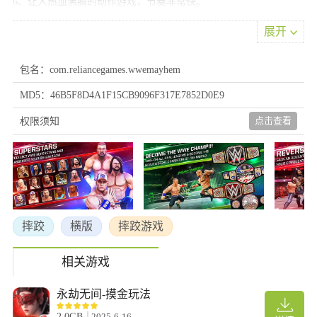
6、让人热血沸腾的动作游戏，节奏非常快。
7、成为史上最强的拳击手，释放绝招。
展开
游戏亮点
1、6 种独特的超级巨星风格
包名：com.reliancegames.wwemayhem
用 6 种独特的角色风格来加入 WWE 动作之旅吧。从 BRAWLER,
MD5：46B5F8D4A1F15CB9096F317E7852D0E9
HIGH FLYER, POWERHOUSE, TECHNICIAN, WILDCARD &
SHOWMAN 中选择一个来创建 WWE 超级巨星。每种都有独特的
点击查看
权限须知
力量与战斗优势。
2、双打对决与每周赛事：
打造自己的 WWE 超级巨星名册，与其他冠军加入双打对决吧。游
玩与真实 WWE 直播同步的动作赛事，例如 Monday Night RAW,
SmackDown Live, Clash of Champions PPV 以及每月赛事。
3、前所未见的逆转：
摔跤
横版
摔跤游戏
是时候完美地反败为胜了！通过攻击填充招牌技量表，最终释放野
蛮的特技招式或是逆转不过请当心，你的逆转也会被逆转！
相关游戏
4、在赛事与对战模式中与朋友一起游玩
用你最喜欢的 WWE 超级巨星建立防御，并在对战模式中挑战你的
永劫无间-摸金玩法
朋友。将更多的 WWE 传奇与超级巨星加入你的队伍，体验下一个
2.0GB
2025-6-16