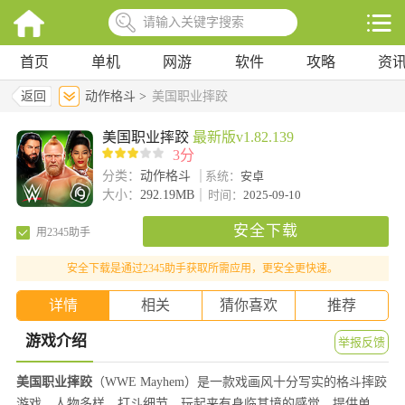
首页
单机
网游
软件
攻略
资
返回
动作格斗 >
美国职业摔跤
美国职业摔跤
最新版v1.82.139
3分
分类：
动作格斗
系统：
安卓
大小：
292.19MB
时间：
2025-09-10
安全下载
用2345助手
安全下载是通过2345助手获取所需应用，更安全更快速。
详情
相关
猜你喜欢
推荐
游戏介绍
举报反馈
美国职业摔跤
（WWE Mayhem）是一款戏画风十分写实的格斗摔跤
游戏，人物多样，打斗细节，玩起来有身临其境的感觉。提供单