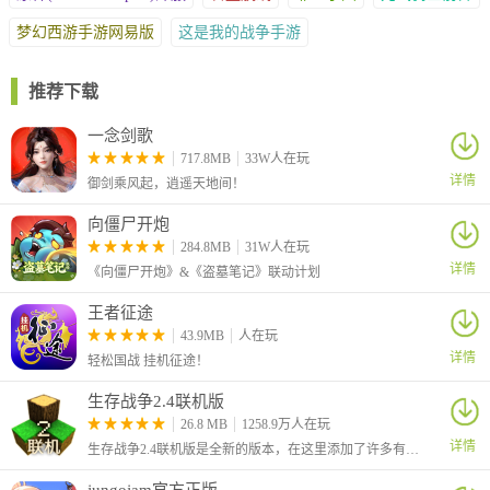
不停歇。
梦幻西游手游网易版
这是我的战争手游
2、海魔猎场支持海魔兑换超强弹头，最高可赢取三千万金币。
3、虚拟经济生态：金币与道具自由交易，稀有素材需完成成就获
取，交易所支持挂牌求购与价格波动预警。
推荐下载
4、超值礼包就摆在那儿，只要参与活动就能拿!游戏里的环境音听
一念剑歌
着也特解压，不光能领虚拟奖励，还有不少实物礼品能兑换;
717.8MB
33W人在玩
详情
御剑乘风起，逍遥天地间！
向僵尸开炮
284.8MB
31W人在玩
详情
《向僵尸开炮》&《盗墓笔记》联动计划
王者征途
43.9MB
人在玩
详情
轻松国战 挂机征途！
生存战争2.4联机版
26.8 MB
1258.9万人在玩
详情
生存战争2.4联机版是全新的版本，在这里添加了许多有趣的新玩法，例如增加季节、添加了社区内容搜索、加入了杨树、杨木、杨树叶和树苗、比 2.3 中生成的鱼更多等等