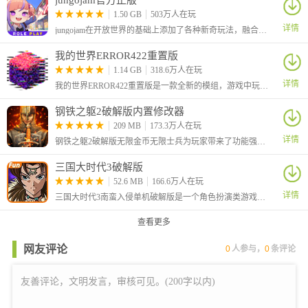
jungojam官方正版
1.50 GB
503万人在玩
详情
jungojam在开放世界的基础上添加了各种新奇玩法，融合了冒险、动作、探索、社交等等元素，你可以和小伙伴们一起在这里嬉戏打闹，一起种田收获你们的快乐，还可以自定义自己的形象哦！
我的世界ERROR422重置版
1.14 GB
318.6万人在玩
详情
我的世界ERROR422重置版是一款全新的模组，游戏中玩家的世界将被一个神秘病毒感染，导致场景、方块、物品和生物都呈现异常状态。
钢铁之躯2破解版内置修改器
209 MB
173.3万人在玩
详情
钢铁之躯2破解版无限金币无限士兵为玩家带来了功能强大的内置作弊菜单，可以让你在玩游戏的同时利用悬浮窗菜单进行游戏数值的修改。
三国大时代3破解版
52.6 MB
166.6万人在玩
详情
三国大时代3南蛮入侵单机破解版是一个角色扮演类游戏，三国大时代系列游戏来到了第三代，玩家依旧需要在三国背景的世界中进行冒险。
查看更多
网友评论
0
人参与，
0
条评论