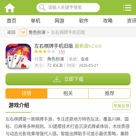
首页
单机
网游
软件
攻略
资
返回
角色扮演 >
左右棋牌手机旧版
左右棋牌手机旧版
最新版v2.0.0
3分
分类：
角色扮演
系统：
安卓
大小：
72.45GB
时间：
2026-05-27
立即下载
详情
相关
推荐
游戏介绍
举报反馈
左右棋牌是一款棋牌手游，专注还原地方特色玩法，覆盖川麻、国
标、日麻等多种规则。3D建模技术打造沉浸式牌桌体验，木纹质感
与动态光影效果增强代入感。智能出牌助手可提示最优策略，兼顾