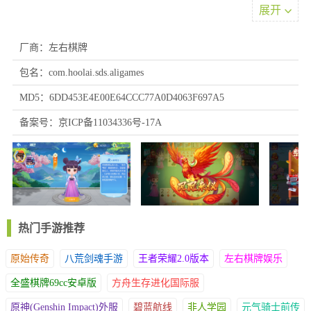
展开
厂商：左右棋牌
包名：com.hoolai.sds.aligames
MD5：6DD453E4E00E64CCC77A0D4063F697A5
怎么使用
备案号：京ICP备11034336号-17A
1、四季常春则随着季节变化牌型，每一局都充满新意。
2、每周客服主题日提建议，被采纳就送稀有称号，倍儿有面子!
3、每一种娱乐内容都经过严格筛选与精心策划，呈现出最优质、
最具吸引力的内容，融入无尽的趣味与挑战，感受到更多的精彩游
戏体验。
4、每天固定点都有日常挑战赛，热门玩 番上阵，赢的金币道具和
热门手游推荐
称号都实打实能用到!
原始传奇
八荒剑魂手游
王者荣耀2.0版本
左右棋牌娱乐
软件点评
全盛棋牌69cc安卓版
方舟生存进化国际服
1、想极速畅玩也随时能开免费在线牌局，等待时间特别短，还能
拿海量奖励，各种刺激玩法都等着你来探索，让你一直有欢乐时光
原神(Genshin Impact)外服
碧蓝航线
非人学园
元气骑士前传