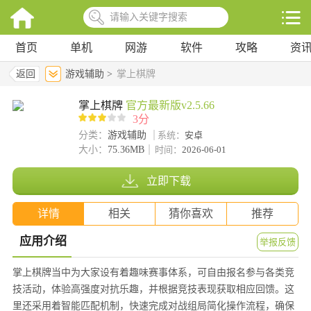
首页
单机
网游
软件
攻略
资
返回
游戏辅助 >
掌上棋牌
掌上棋牌
官方最新版v2.5.66
3分
分类：
游戏辅助
系统：
安卓
大小：
75.36MB
时间：
2026-06-01
立即下载
详情
相关
猜你喜欢
推荐
应用介绍
举报反馈
掌上棋牌当中为大家设有着趣味赛事体系，可自由报名参与各类竞
技活动，体验高强度对抗乐趣，并根据竞技表现获取相应回馈。这
里还采用着智能匹配机制，快速完成对战组局简化操作流程，确保