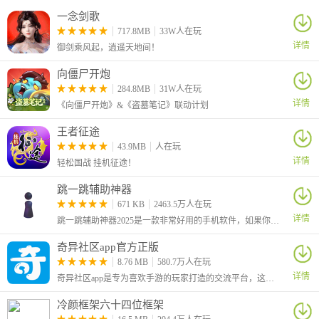
一念剑歌
717.8MB
33W人在玩
详情
御剑乘风起，逍遥天地间！
向僵尸开炮
284.8MB
31W人在玩
详情
《向僵尸开炮》&《盗墓笔记》联动计划
王者征途
43.9MB
人在玩
详情
轻松国战 挂机征途！
跳一跳辅助神器
671 KB
2463.5万人在玩
详情
跳一跳辅助神器2025是一款非常好用的手机软件，如果你非常喜欢跳一跳游戏，但是又总是跳不过去，那么就可以来试试本APP，其功能强大，能够帮助你顺利的游玩，让你的分数蹭蹭蹭的往上涨。
奇异社区app官方正版
8.76 MB
580.7万人在玩
详情
奇异社区app是专为喜欢手游的玩家打造的交流平台，这里汇聚了许多玩家大神，为大家分享游戏的心得和经验。同时大神们还会制作一些游戏的修改版本或者是修改器，让你可以在游戏中获得额外的便利。
冷颜框架六十四位框架