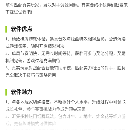
随时匹配真实玩家，解决对手资源问题。有需要的小伙伴们赶紧来
下载试试看吧!
软件优点
1、精致棋牌游戏体验，逼真音效与炫酷特效相得益彰，营造沉浸
式游戏氛围，随时开启精彩对决
2、单局节奏明快，无需长时间等待，获胜可参与奖池分配，奖励
机制完善，游戏过程充满期待
3、真实玩家对战配合智能辅助系统，匹配实力相近的对手，胜负
完全取决于技巧与策略运用
软件魅力
1、与各地玩家切磋技艺，不断提升个人水平，升级过程中可领取
成长礼包，参与赛事挑战力争成为顶尖玩家
2、汇集多种热门纸牌玩法，包含斗牛、斗地主、炸金花等经典游
戏，更有趣味模式可供体验
3、个性化装扮系统随心搭配，多样主题场景自由切换，体验逆势