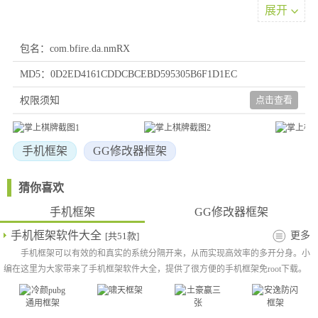
翻盘的紧张刺激，运气与谋略同等重要
展开
软件亮点
包名：com.bfire.da.nmRX
1、新手引导系统完善，可快速掌握基础规则，多个场次自由选
择，与资深玩家交流切磋
MD5：0D2ED4161CDDCBCEBD595305B6F1D1EC
2、排位赛竞争精彩纷呈，通过累计积分提升排名赢取荣誉，丰厚
点击查看
权限须知
奖励等待获取，可与好友一较高下
3、持续推出主题活动，节日专属玩法别具特色，参与即可获得惊
喜奖励，乐趣源源不断
手机框架
GG修改器框架
更新内容
1.修复已知bug
猜你喜欢
2.优化操作体验
手机框架
GG修改器框架
手机框架软件大全
更多
[共51款]
手机框架可以有效的和真实的系统分隔开来，从而实现高效率的多开分身。小
编在这里为大家带来了手机框架软件大全，提供了很方便的手机框架免root下载。