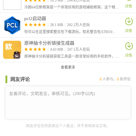
16.5 MB
294.4万人在玩
详情
冷颜64位新框架是一个非常好用的游戏辅助框架，这个框架不仅仅提供了应用多开的功能，还具备许多其他强大的功能。它可以显著提升手机的性能。通过优化资源的分配和管理
pcl2启动器
28.1 MB
262.2万人在玩
详情
你可以在这里搜索整合包下载游玩，知名整合包ATM10、雾中人、灾变100天等等整合包，软件都有收录，还有模组供你下载，从最老版本到现在的最新版本，任意选择，还支持正版登录哦！
原神抽卡分析链接生成器
4.63 MB
247.1万人在玩
详情
原神抽卡分析链接获取工具是一款非常好用的手机软件，专门为原神的玩家所准备，APP功能强大，能够帮助原神玩家获取抽卡记录，让你了解到自己是多少发才出的金，从而合理的规划好自己的原石。
查看更多
网友评论
0
人参与，
0
条评论
网友评论仅供其表达个人看法，并不表明本站立场。