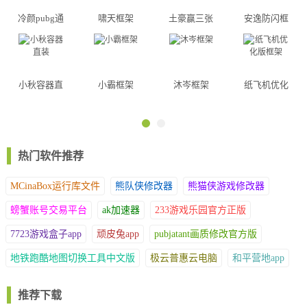
冷颜pubg通
啸天框架
土豪赢三张
安逸防闪框
用框架
架
小秋容器直
小霸框架
沐岑框架
纸飞机优化
装
版框架
热门软件推荐
MCinaBox运行库文件
熊队侠修改器
熊猫侠游戏修改器
螃蟹账号交易平台
ak加速器
233游戏乐园官方正版
7723游戏盒子app
顽皮兔app
pubjatant画质修改官方版
地铁跑酷地图切换工具中文版
极云普惠云电脑
和平营地app
推荐下载