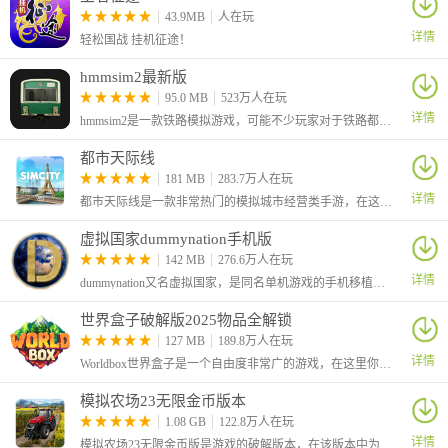
43.9MB
人在玩
详情
轻松国战 挂机征途！
hmmsim2最新版
95.0 MB
523万人在玩
详情
hmmsim2是一款铁路模拟游戏，可能不少玩家对于铁路都非常的感兴趣，想知道列车的驾驶体验，这款游戏真实还原和模拟列车的行驶，玩家可以按照任务去到达一些站点。
都市天际线
181 MB
283.7万人在玩
详情
都市天际线是一款非常热门的模拟城市经营类手游，在这里玩家将从零开始经营一座城市，开局你需要先规划好城市中的路线，并建造各种标示性的建筑，吸引更多的居民前来入驻。
虚拟国家dummynation手机版
142 MB
276.6万人在玩
详情
dummynation又名虚拟国家，是同名单机游戏的手机移植版本，在移动端玩家也能够体验高自由的仿真世界国家建设策略类型手机游戏。从国家的角度来进行政治、经济、文化等各方面的宏观方针制定。
世界盒子破解版2025物品全解锁
127 MB
189.8万人在玩
详情
Worldbox世界盒子是一个自由度非常广的游戏，在这里你将创建一个世界，你就是这个世界的神，可以创造任何元素和生物
模拟农场23无限金币版本
1.08 GB
122.8万人在玩
详情
模拟农场23无限金币版是游戏的破解版本，在该版本中为玩家提供了无限金币，并且部分车辆的价格变0，让玩家买车更加的方便。这是一款手机农场模拟游戏，在游戏中你将成为一名农场主，自由管理自己的农场。