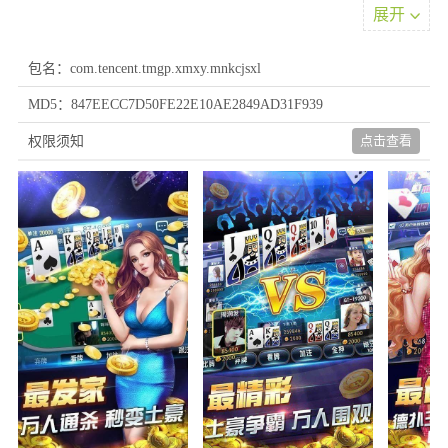
展开
包名：com.tencent.tmgp.xmxy.mnkcjsxl
MD5：847EECC7D50FE22E10AE2849AD31F939
游戏特色
点击查看
权限须知
1、打造真实可靠的服务平台，及时获取最新开奖动态。智能算法
分析为用户提供选号参考，助力决策过程。
2、操作流程简单易学，可体验优质的移动端服务功能。带来便捷
轻松的使用感受，掌握最新资料方能从容参与。
3、平台收录丰富多样的服务类型，通过阅读海量专业文章，配合
多元化的参与方式与赛事数据分析，带给您独特的精彩体验。
优势魅力
特色预测功能，资讯及时送达：具备独特的分析预测体系，配备多
项查询工具。及时推送最新动态，助您快速获取重要信息。
便捷账户操作，交流使用心得：开通多种服务渠道，操作简单高
效。用户可分享参与心得，系统自动推送最新动态，感受服务特