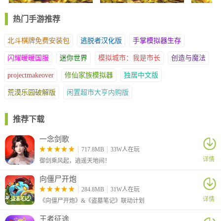
色。
专业解析服务，优化参与方案：资深分析师定期开展线上讲解，提
热门手游推荐
供专业参考建议。全程服务支持，助您合理规划参与方案。
北斗棋牌免费安装包
游戏优点
逃脱者汉化版
手掌模拟器生存
闪耀暖暖国服
提升应用技能，观看赛事资讯：持续学习完善使用技巧，掌握推荐
迷你世界
模拟城市：我是市长
创造与魔法
参数设置。实时查看赛事资讯，分析数据走向，优化参与体验。
projectmakeover
修仙家族模拟器
独居中文版
数据查询功能，便捷互动交流：自由查阅所需资料，支持多种沟通
荒漠乐园破解版
闲置超市大亨内购版
方式。提供详尽的操作指引，汇聚众多爱好者群体。
数据参考建议，即时参与体验：提供丰富的参考信息，助力提升使
用满意度。每日更新各类资讯，支持便捷的即时参与功能。
推荐下载
一念剑歌
717.8MB
33W人在玩
详情
御剑乘风起，逍遥天地间！
向僵尸开炮
284.8MB
31W人在玩
详情
《向僵尸开炮》&《盗墓笔记》联动计划
王者征途