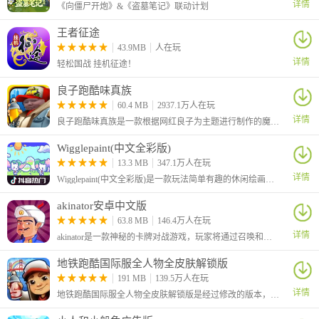
详情
《向僵尸开炮》&《盗墓笔记》联动计划
王者征途
43.9MB
人在玩
详情
轻松国战 挂机征途！
良子跑酷味真族
60.4 MB
2937.1万人在玩
详情
良子跑酷味真族是一款根据网红良子为主题进行制作的魔改地铁跑酷游戏，游戏原本的主角杰克变成了我们的大胃袋良子，跑酷路上的金币也变成了良子最爱吃的焖子！
Wigglepaint(中文全彩版)
13.3 MB
347.1万人在玩
详情
Wigglepaint(中文全彩版)是一款玩法简单有趣的休闲绘画涂鸦游戏，本次为大家带来的是中文全彩版本，该版本由B站UP主“角赤pulupo”制作，支持中文还有十六种色彩画笔，让你可以自由绘画涂鸦！
akinator安卓中文版
63.8 MB
146.4万人在玩
详情
akinator是一款神秘的卡牌对战游戏，玩家将通过召唤和组合各种神秘的卡牌来战斗，感兴趣的小伙伴快来试试吧！
地铁跑酷国际服全人物全皮肤解锁版
191 MB
139.5万人在玩
详情
地铁跑酷国际服全人物全皮肤解锁版是经过修改的版本，大家在游戏中可以自由的选择角色，还解锁全部的皮肤，让你可以对角色进行自由的装扮，从而有着更加个性化的效果。