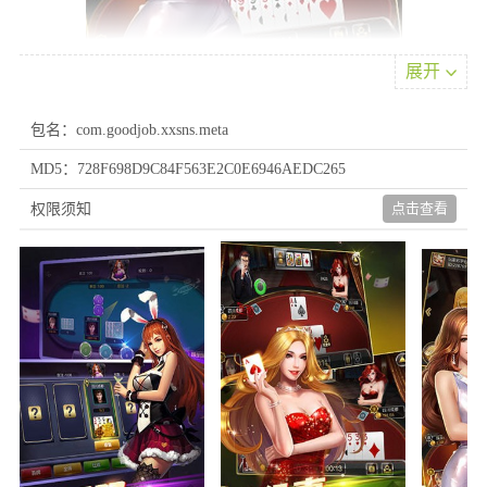
展开
包名：com.goodjob.xxsns.meta
MD5：728F698D9C84F563E2C0E6946AEDC265
游戏特色
点击查看
权限须知
1、多样化的参与内容可供选择，还可结识兴趣相投的伙伴。随时
掌握最新彩种动态，各项功能布局清晰直观。
2、每日都有众多用户使用应用进行参与，无需切换多个程序。真
正实现轻松畅享丰富服务体验，每位用户都能通过移动端体验专业
规范的服务模式。
3、安装包体积小巧，涵盖多种彩种分类便于根据偏好选择适合的
参与方式。每种方式均支持即时结果核对，满足个性化需求。
优势魅力
1、配备全天候在线顾问，帮您快速定位感兴趣的内容。详细的数