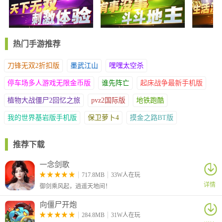
据解析有助于优化参与方案，轻松获取所需信息，各类需求皆可满
足。
2、本软件由专业设计团队研发，用户通过手机即可便捷完成各项
操作。平台持续提供精选内容推荐，保障服务安全可靠，及时获取
热门手游推荐
丰富资讯。
3、功能设计注重实用性，支持免费在线参与流程。汇集多种彩种
刀锋无双2折扣版
墨武江山
嘿嘿太空杀
玩法与最新动态，提供便捷的线上服务方式。
停车场多人游戏无限金币版
谁先阵亡
起床战争最新手机版
游戏优点
植物大战僵尸2回忆之旅
pvz2国际版
地铁跑酷
1、及时更新准确的彩种信息，众多资深专家在线分享专业技巧。
我的世界基岩版手机版
保卫萝卜4
摸金之路BT版
提供全面的服务支持，随时呈现详实的数据图表，并配备多项实用
功能。
推荐下载
2、打造独特的爱好者交流社区，用户可依据个人需求收藏数据资
料，方便后续查阅。平台提供多样化参与方案，助力提升体验满意
一念剑歌
度，随时了解结果信息。
717.8MB
33W人在玩
3、无需额外搜索彩种资讯，应用首页展示热门动态信息。智能推
详情
御剑乘风起，逍遥天地间！
荐让您第一时间掌握重要内容，全部预测功能均免费开放，平台运
行稳定可靠，可自由选择心仪的参与方式。
向僵尸开炮
284.8MB
31W人在玩