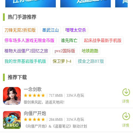
3、内置智能提示功能，为玩家提供实时策略建议，有效减少操作
失误，帮助新用户快速掌握游戏要领
热门手游推荐
游戏优点
刀锋无双2折扣版
墨武江山
嘿嘿太空杀
1、集成实时语音交流系统，支持游戏大厅内自由对话，既提升竞
技配合效率，也增强社交体验
停车场多人游戏无限金币版
谁先阵亡
起床战争最新手机版
2、提供详尽的数据分析服务，包含战绩统计与对局回放功能，助
植物大战僵尸2回忆之旅
pvz2国际版
地铁跑酷
力玩家持续提升竞技水平
3、设有多种游戏模式选择，包含经典玩法、快速对战、挑战关卡
我的世界基岩版手机版
保卫萝卜4
摸金之路BT版
等多样化内容，满足不同偏好需求
推荐下载
一念剑歌
717.8MB
33W人在玩
详情
御剑乘风起，逍遥天地间！
向僵尸开炮
284.8MB
31W人在玩
详情
《向僵尸开炮》&《盗墓笔记》联动计划