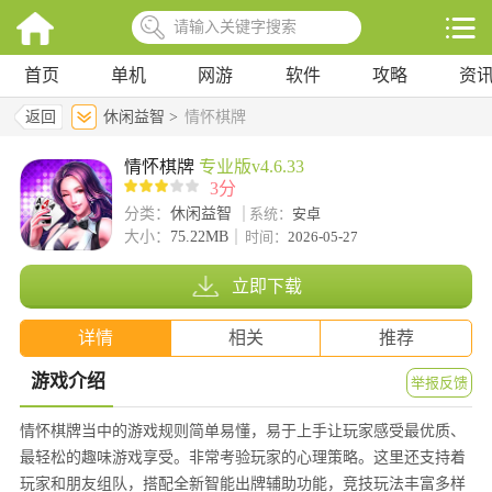
首页
单机
网游
软件
攻略
资
返回
休闲益智 >
情怀棋牌
情怀棋牌
专业版v4.6.33
3分
分类：
休闲益智
系统：
安卓
大小：
75.22MB
时间：
2026-05-27
立即下载
详情
相关
推荐
游戏介绍
举报反馈
情怀棋牌当中的游戏规则简单易懂，易于上手让玩家感受最优质、
最轻松的趣味游戏享受。非常考验玩家的心理策略。这里还支持着
玩家和朋友组队，搭配全新智能出牌辅助功能，竞技玩法丰富多样