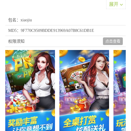
展开
包名：xiaojiu
MD5：9F770C9509BDDE913969A07B8C61DB1E
点击查看
权限须知
游戏特色
1、采用真实玩家随机匹配机制，确保对局过程的公平性与竞技质
量，通过先进技术架构保障游戏体验的趣味性和公正性
2、配备丰富的互动工具系统，提供多种社交道具增强娱乐氛围，
有效促进玩家间的交流互动
3、界面设计兼具美观性与实用性，视觉呈现精致优雅，操作流程
简洁直观，触控响应灵敏顺畅
优势魅力
1、设立多元化的活动参与机制，通过任务系统可获得丰富回馈，
大量虚拟资产支持自由兑换
2、配备智能匹配系统，根据玩家实力快速筛选合适对手，显著缩
短匹配等待时间