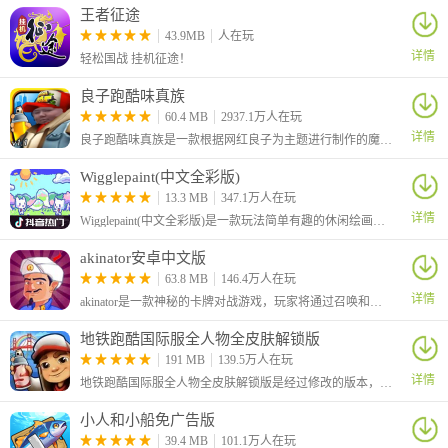
王者征途
43.9MB
人在玩
详情
轻松国战 挂机征途！
良子跑酷味真族
60.4 MB
2937.1万人在玩
详情
良子跑酷味真族是一款根据网红良子为主题进行制作的魔改地铁跑酷游戏，游戏原本的主角杰克变成了我们的大胃袋良子，跑酷路上的金币也变成了良子最爱吃的焖子！
Wigglepaint(中文全彩版)
13.3 MB
347.1万人在玩
详情
Wigglepaint(中文全彩版)是一款玩法简单有趣的休闲绘画涂鸦游戏，本次为大家带来的是中文全彩版本，该版本由B站UP主“角赤pulupo”制作，支持中文还有十六种色彩画笔，让你可以自由绘画涂鸦！
akinator安卓中文版
63.8 MB
146.4万人在玩
详情
akinator是一款神秘的卡牌对战游戏，玩家将通过召唤和组合各种神秘的卡牌来战斗，感兴趣的小伙伴快来试试吧！
地铁跑酷国际服全人物全皮肤解锁版
191 MB
139.5万人在玩
详情
地铁跑酷国际服全人物全皮肤解锁版是经过修改的版本，大家在游戏中可以自由的选择角色，还解锁全部的皮肤，让你可以对角色进行自由的装扮，从而有着更加个性化的效果。
小人和小船免广告版
39.4 MB
101.1万人在玩