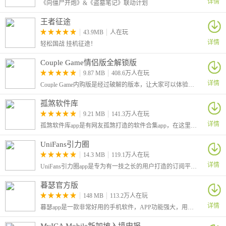
详情
《向僵尸开炮》&《盗墓笔记》联动计划
王者征途
43.9MB
人在玩
详情
轻松国战 挂机征途！
Couple Game情侣版全解锁版
9.87 MB
408.6万人在玩
详情
Couple Game内购版是经过破解的版本，让大家可以体验到全部解锁的功能。这是一个很有趣的情侣版真心话大冒险游戏，可以有助于情侣之间进行感情的升温。
孤煞软件库
9.21 MB
141.3万人在玩
详情
孤煞软件库app是有网友孤煞打造的软件合集app，在这里为大家分享了许多好用的应用和游戏。有着丰富的栏目，可以看到有许多破解版的应用，基本上都是解锁了会员、解锁了付费功能的
UniFans引力圈
14.3 MB
119.1万人在玩
详情
UniFans引力圈app是专为有一技之长的用户打造的订阅平台，在这里有着很低的手续费，让大家可以更好的分享独家的内容
暮瑟官方版
148 MB
113.2万人在玩
详情
暮瑟app是一款非常好用的手机软件，APP功能强大，用户使用它可以绑定设备，从而进行远程控制玩具，非常方便，另外内部还有多种模式满足不同的用户，并且内部还有社交功能。