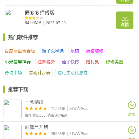
匠多多师傅版
84.09MB
2025-07-29
详情
热门软件推荐
百度网盘青春版
饿了么星选
乐铺
惠装装修
小米投屏神器
江苏税务
茄子快传
婚礼象
修修美图
奇珀市场
春雨计步器
建行生活优惠卷
推荐下载
一念剑歌
717.8MB
33W人在玩
详情
御剑乘风起，逍遥天地间！
向僵尸开炮
284.8MB
31W人在玩