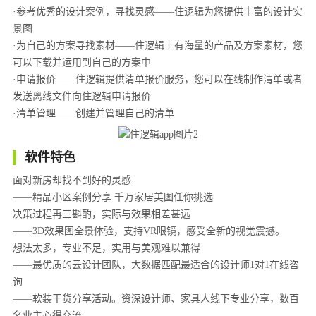
·参考优秀的设计案例，寻找灵感——住逻辑为您提供丰富的设计实
景图
·为自己的方案寻找素材——住逻辑上有海量的产品及方案素材，您
可以下载并运用到自己的方案中
·申请报价——住逻辑提供清单报价服务，您可以在线制作清单或者
发送离线文件向住逻辑申请报价
·清单管理——创建并管理自己的清单
软件特色
面对新房却找不到好的灵感
——精品小区案例分享 千万家居美图任你挑选
决策过程再三斟酌，实际与效果相差甚远
——3D效果图全景体验，支持VR眼镜，感受全新的视觉震撼。
想法太多，专业不足，实用与美观难以兼得
——最优质的云设计团队，大数据匹配最适合的设计师1对1在线咨
询
——软装干货分享活动。资深设计师、家具人线下专业分享，数百
名业主心得交流。